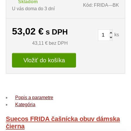
Skladom
Kód: FRIDA---BK
U vás doma do 3 dní
53,02
€
s DPH
ks
43,11
€ bez DPH
Vložiť do košíka
Popis a parametre
Kategória
Suecos FRIDA čašnícka obuv dámska
čierna