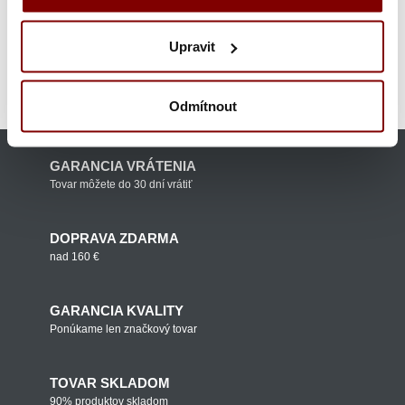
Oblečenie pre čašníkov a barmanov
Upravit
Oblečenie pre čašníkov a barmanov
Čašnícka a
barmanská pracovná obuv
Výrobcovia
Pracovná obuv Suecos
Odmítnout
GARANCIA VRÁTENIA
Tovar môžete do 30 dní vrátiť
DOPRAVA ZDARMA
nad 160 €
GARANCIA KVALITY
Ponúkame len značkový tovar
TOVAR SKLADOM
90% produktov skladom