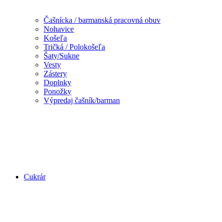
Čašnícka / barmanská pracovná obuv
Nohavice
Košeľa
Tričká / Polokošeľa
Šaty/Sukne
Vesty
Zástery
Doplnky
Ponožky
Výpredaj čašník/barman
Cukrár