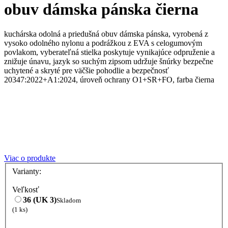
obuv dámska pánska čierna
kuchárska odolná a priedušná obuv dámska pánska, vyrobená z
vysoko odolného nylonu a podrážkou z EVA s celogumovým
povlakom, vyberateľná stielka poskytuje vynikajúce odpruženie a
znižuje únavu, jazyk so suchým zipsom udržuje šnúrky bezpečne
uchytené a skryté pre väčšie pohodlie a bezpečnosť
20347:2022+A1:2024, úroveň ochrany O1+SR+FO, farba čierna
Viac o produkte
Varianty:
Veľkosť
36 (UK 3)
Skladom
(1 ks)