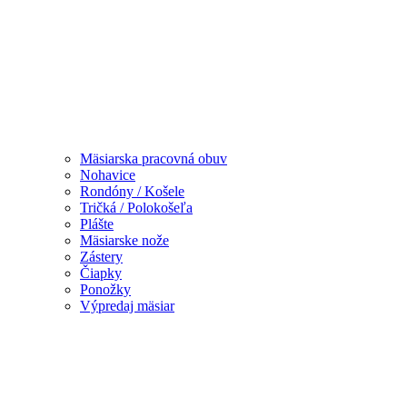
Mäsiarska pracovná obuv
Nohavice
Rondóny / Košele
Tričká / Polokošeľa
Plášte
Mäsiarske nože
Zástery
Čiapky
Ponožky
Výpredaj mäsiar