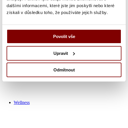
dalšími informacemi, které jste jim poskytli nebo které
získali v důsledku toho, že používáte jejich služby.
Zdravotnícka obuv
Nohavice
Tuniky
Košeľa
Povolit vše
Tričká / polokošeľa
Zdravotnícke plášťa
Čiapky
Upravit
Ponožky
Výpredaj zdravotník
Odmítnout
Wellness