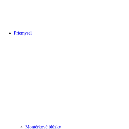
Priemysel
Montérkové blúzky