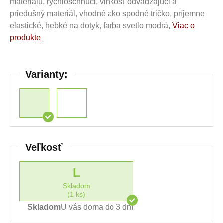
materiálu, rýchloschnúci, vlhkosť odvádzajúci a
priedušný materiál, vhodné ako spodné tričko, príjemne
elastické, hebké na dotyk, farba svetlo modrá,
Viac o
produkte
Varianty:
Veľkosť
L
Skladom
(1 ks)
Skladom
U vás doma do 3 dní