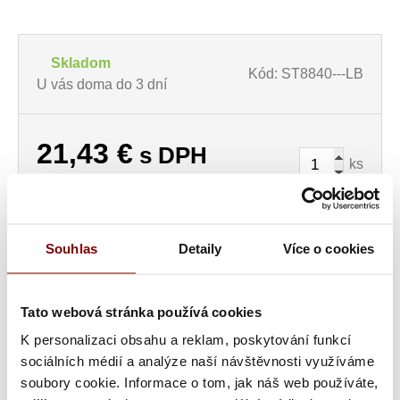
Skladom
Kód: ST8840---LB
U vás doma do 3 dní
21,43
€
s DPH
ks
17,42
€ bez DPH
Vložiť do košíka
Souhlas
Detaily
Více o cookies
Tato webová stránka používá cookies
K personalizaci obsahu a reklam, poskytování funkcí
Popis a parametre
sociálních médií a analýze naší návštěvnosti využíváme
Kategória
soubory cookie. Informace o tom, jak náš web používáte,