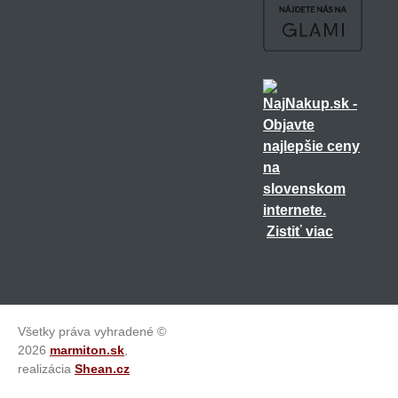
Zistiť viac
Všetky práva vyhradené ©
2026
marmiton.sk
,
realizácia
Shean.cz