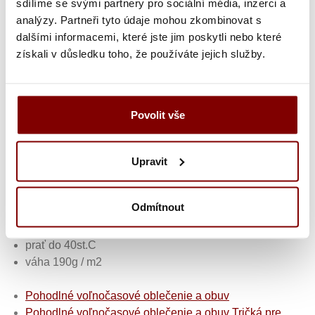
sdílíme se svými partnery pro sociální média, inzerci a
Stedman pánske funkčné pracovné
analýzy. Partneři tyto údaje mohou zkombinovat s
tričko Sports-T reflect - farba svetlo
dalšími informacemi, které jste jim poskytli nebo které
modrá
získali v důsledku toho, že používáte jejich služby.
funkčné tričko z ekologického materiálu
90% Polyester, 10% Elastan
rýchloschnúci, vlhkosť odvádzajúci a priedušný
Povolit vše
materiál
príjemne elastické, hebké na dotyk
vhodné ako spodné tričko
Upravit
melírovej efekt
materiál ACTIVE-DRY
Odmítnout
reflexné pásky vpredu aj vzadu
kontrastné ploché švy
prať do 40st.C
váha 190g / m2
Pohodlné voľnočasové oblečenie a obuv
Pohodlné voľnočasové oblečenie a obuv
Tričká pre