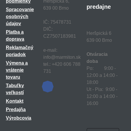
podmienky
Heršpická 6,
predajne
639 00 Brno
Spracovanie
osobných
IČ: 75478731
údajov
DIČ:
Platba a
Heršpická 6
CZ7507183981
doprava
639 00 Brno
Reklamačný
e-mail:
Otváracia
poriadok
info@marmiton.sk
doba
Výmena a
tel.: +420 606 788
Po: 9:00 -
vrátenie
731
12:00 a 14:00 -
tovaru
18:00
Tabuľky
Ut - Pia: 9:00 -
veľkostí
12:00 a 14:00 -
Kontakt
16:00
Predajňa
Výrobcovia