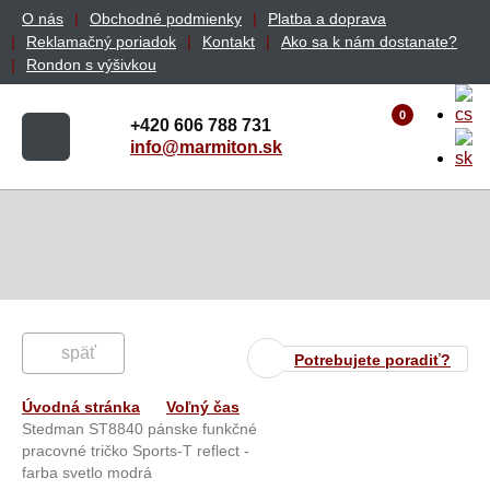
O nás
Obchodné podmienky
Platba a doprava
Reklamačný poriadok
Kontakt
Ako sa k nám dostanate?
Rondon s výšivkou
0
+420 606 788 731
info@marmiton.sk
späť
Potrebujete poradiť?
Úvodná stránka
Voľný čas
Stedman ST8840 pánske funkčné
pracovné tričko Sports-T reflect -
farba svetlo modrá