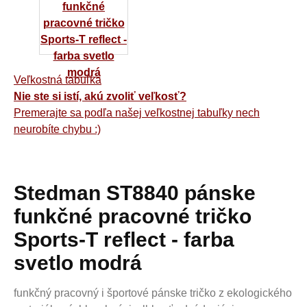
Veľkostná tabuľka
Nie ste si istí, akú zvoliť veľkosť?
Premerajte sa podľa našej veľkostnej tabuľky nech
neurobíte chybu :)
Stedman ST8840 pánske
funkčné pracovné tričko
Sports-T reflect - farba
svetlo modrá
funkčný pracovný i športové pánske tričko z ekologického