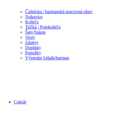
Čašnícka / barmanská pracovná obuv
Nohavice
Košeľa
Tričká / Polokošeľa
Šaty/Sukne
Vesty
Zástery
Doplnky
Ponožky
Výpredaj čašník/barman
Cukrár