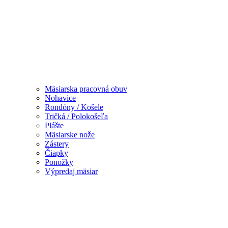
Mäsiarska pracovná obuv
Nohavice
Rondóny / Košele
Tričká / Polokošeľa
Plášte
Mäsiarske nože
Zástery
Čiapky
Ponožky
Výpredaj mäsiar