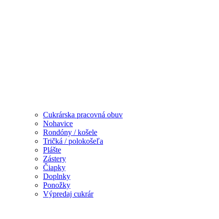
Cukrárska pracovná obuv
Nohavice
Rondóny / košele
Tričká / polokošeľa
Plášte
Zástery
Čiapky
Doplnky
Ponožky
Výpredaj cukrár