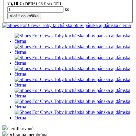
75,10
€
s DPH
61,06
€ bez DPH
ks
Vložiť do košíka
Certifikované
Ochranná membrána