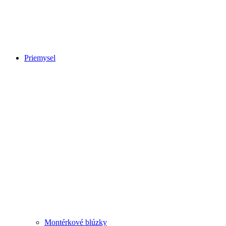
Priemysel
Montérkové blúzky