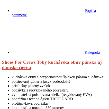
Popis a
parametre
Kategória
Shoes For Crews Toby kuchárska obuv pánska aj
dámska čierna
kuchárska obuv s bezpečnostnou špičkou pánska aj dámska
polstrovaný golier a jazyk vodeodolný
priedušný pletený zvršok
podšívka z recyklovaného polyesteru
vynímateľná polstrovaná stielka (recyklovaný EVA)
podrážka s technológiou TRIPGUARD
protišmyková podrážka
hmotnosť na topánku 330 gramov