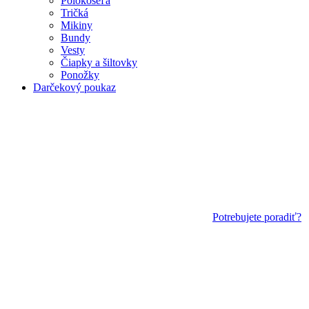
Polokošeľa
Tričká
Mikiny
Bundy
Vesty
Čiapky a šiltovky
Ponožky
Darčekový poukaz
Potrebujete poradiť?