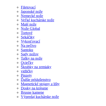
Filetovací
Japonské nože
Nemecké nože
Veľké kuchárske nože
Malé nože
Nože Global
Tortové
Sekáčiky
Vykosťovací
Na pečivo
Santoku
Sady nožov
Tašky na nože
Ocieľky
Škrabky na zemiaky
vidličky
Pinzety
Ďalšie príslušenstvo
Magnetické stojany a lišty
Dosky na krájanie
Brusne kamene
Výpredaj kuchárske nože