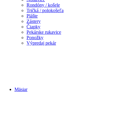
Rondóny / košele
Tričká / polokošeľa
Plášte
Zástery
Čiapky
Pekárske rukavice
Ponožky
Výpredaj pekár
Mäsiar