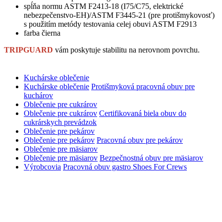
spĺňa normu ASTM F2413-18 (I75/C75, elektrické
nebezpečenstvo-EH)/ASTM F3445-21 (pre protišmykovosť)
s použitím metódy testovania celej obuvi ASTM F2913
farba čierna
TRIPGUARD
vám poskytuje stabilitu na nerovnom povrchu.
Kuchárske oblečenie
Kuchárske oblečenie
Protišmyková pracovná obuv pre
kuchárov
Oblečenie pre cukrárov
Oblečenie pre cukrárov
Certifikovaná biela obuv do
cukrárskych prevádzok
Oblečenie pre pekárov
Oblečenie pre pekárov
Pracovná obuv pre pekárov
Oblečenie pre mäsiarov
Oblečenie pre mäsiarov
Bezpečnostná obuv pre mäsiarov
Výrobcovia
Pracovná obuv gastro Shoes For Crews