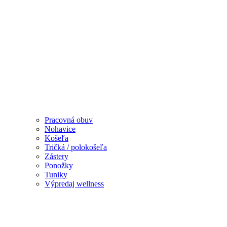
Pracovná obuv
Nohavice
Košeľa
Tričká / polokošeľa
Zástery
Ponožky
Tuniky
Výpredaj wellness