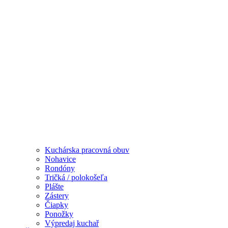
Kuchárska pracovná obuv
Nohavice
Rondóny
Tričká / polokošeľa
Plášte
Zástery
Čiapky
Ponožky
Výpredaj kuchař