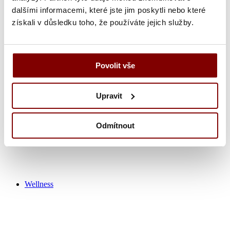
dalšími informacemi, které jste jim poskytli nebo které
získali v důsledku toho, že používáte jejich služby.
Zdravotnícka obuv
Nohavice
Tuniky
Košeľa
Povolit vše
Tričká / polokošeľa
Zdravotnícke plášťa
Čiapky
Upravit
Ponožky
Výpredaj zdravotník
Odmítnout
Wellness