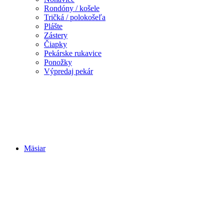
Rondóny / košele
Tričká / polokošeľa
Plášte
Zástery
Čiapky
Pekárske rukavice
Ponožky
Výpredaj pekár
Mäsiar