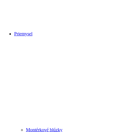
Priemysel
Montérkové blúzky