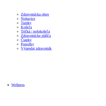
Zdravotnícka obuv
Nohavice
Tuniky
Košeľa
Tričká / polokošeľa
Zdravotnícke plášťa
Čiapky
Ponožky
Výpredaj zdravotník
Wellness