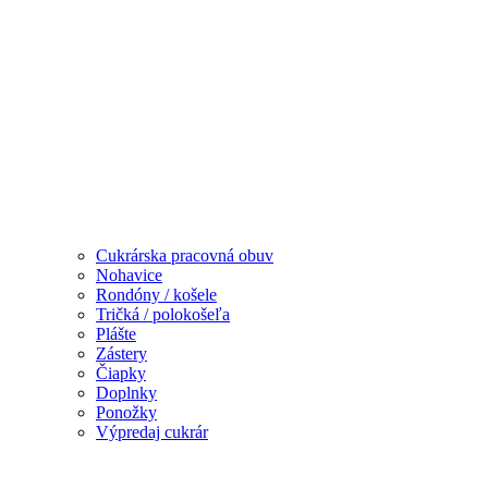
Cukrárska pracovná obuv
Nohavice
Rondóny / košele
Tričká / polokošeľa
Plášte
Zástery
Čiapky
Doplnky
Ponožky
Výpredaj cukrár