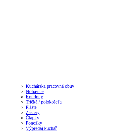
Kuchárska pracovná obuv
Nohavice
Rondóny
Tričká / polokošeľa
Plášte
Zástery
Čiapky
Ponožky
Výpredaj kuchař