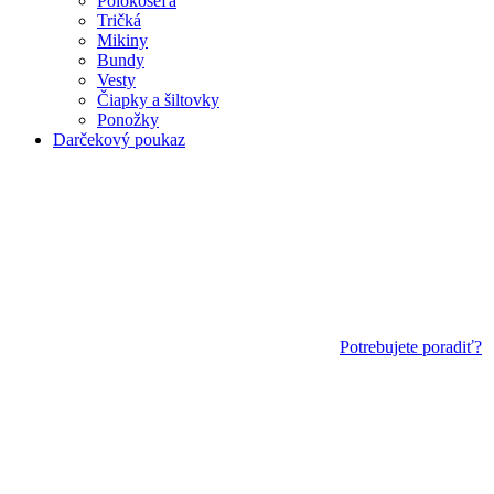
Polokošeľa
Tričká
Mikiny
Bundy
Vesty
Čiapky a šiltovky
Ponožky
Darčekový poukaz
Potrebujete poradiť?