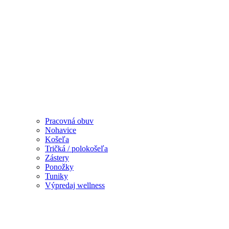
Pracovná obuv
Nohavice
Košeľa
Tričká / polokošeľa
Zástery
Ponožky
Tuniky
Výpredaj wellness