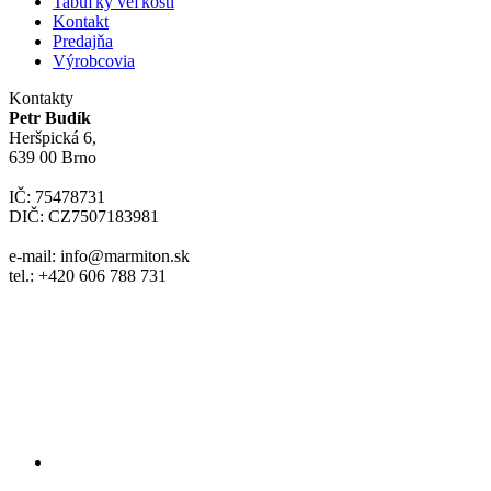
Tabuľky veľkostí
Kontakt
Predajňa
Výrobcovia
Kontakty
Petr Budík
Heršpická 6,
639 00 Brno
IČ: 75478731
DIČ: CZ7507183981
e-mail: info@marmiton.sk
tel.: +420 606 788 731