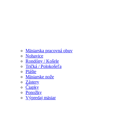
Mäsiarska pracovná obuv
Nohavice
Rondóny / Košele
Tričká / Polokošeľa
Plášte
Mäsiarske nože
Zástery
Čiapky
Ponožky
Výpredaj mäsiar