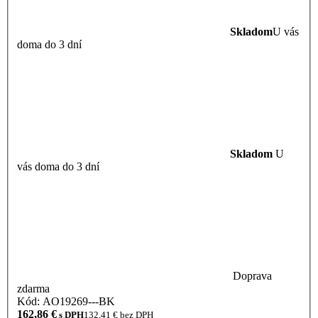
Skladom
U vás
doma do 3 dní
Skladom
U
vás doma do 3 dní
Doprava
zdarma
Kód: AO19269---BK
162,86
€
s DPH
132,41
€ bez DPH