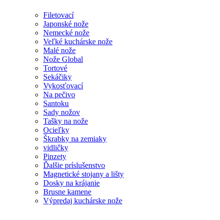
Filetovací
Japonské nože
Nemecké nože
Veľké kuchárske nože
Malé nože
Nože Global
Tortové
Sekáčiky
Vykosťovací
Na pečivo
Santoku
Sady nožov
Tašky na nože
Ocieľky
Škrabky na zemiaky
vidličky
Pinzety
Ďalšie príslušenstvo
Magnetické stojany a lišty
Dosky na krájanie
Brusne kamene
Výpredaj kuchárske nože