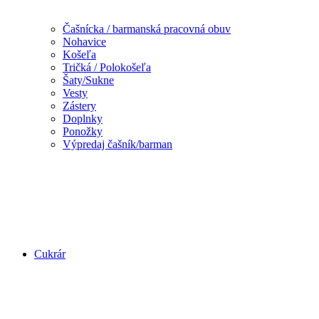
Čašnícka / barmanská pracovná obuv
Nohavice
Košeľa
Tričká / Polokošeľa
Šaty/Sukne
Vesty
Zástery
Doplnky
Ponožky
Výpredaj čašník/barman
Cukrár