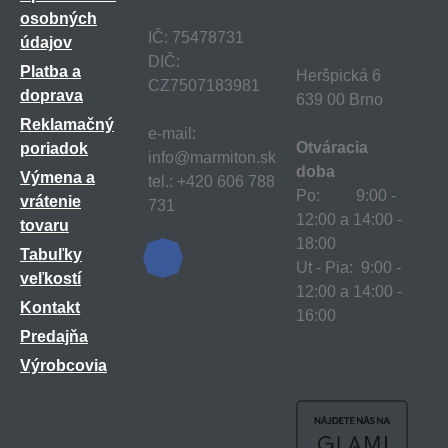
osobných
IČ: 75478731
údajov
DIČ:
Platba a
Heršpická 6
CZ7507183981
doprava
639 00 Brno
Reklamačný
e-mail:
Otváracia
poriadok
info@marmiton.sk
doba
Výmena a
tel.: +420 606 788
Po: 9:00 -
vrátenie
731
12:00 a 14:00 -
tovaru
18:00
Tabuľky
Ut - Pia: 9:00 -
veľkostí
12:00 a 14:00 -
Kontakt
16:00
Predajňa
Výrobcovia