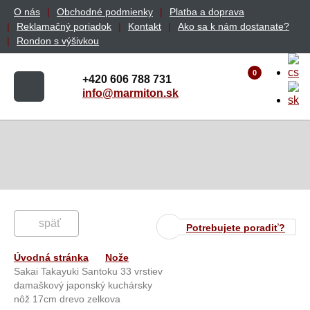
O nás
Obchodné podmienky
Platba a doprava
Reklamačný poriadok
Kontakt
Ako sa k nám dostanate?
Rondon s výšivkou
0
+420 606 788 731
info@marmiton.sk
späť
Potrebujete poradiť?
Úvodná stránka
Nože
Sakai Takayuki Santoku 33 vrstiev
damaškový japonský kuchársky
nôž 17cm drevo zelkova