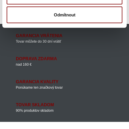
Oblečenie pre mäsiarov
Oblečenie pre mäsiarov
Profesionálne mäsiarske nože
Odmítnout
Výrobcovia
Japonské nože Sakai Takayuki
GARANCIA VRÁTENIA
Tovar môžete do 30 dní vrátiť
DOPRAVA ZDARMA
nad 160 €
GARANCIA KVALITY
Ponúkame len značkový tovar
TOVAR SKLADOM
90% produktov skladom