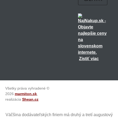
Zistiť viac
Všetky práva vyhradené ©
2026
marmiton.sk
,
realizácia
Shean.cz
Väčšina dodávateľských firiem má druhý a tretí augustový