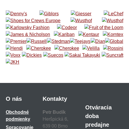
O nás
Kontakty
Otváracia
Obchodné
Petr Budík
doba
podmienky
Heršpická 6,
predajne
639 00 Brno
Spracovanie