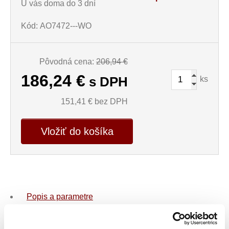
U vás doma do 3 dní
Kód: AO7472---WO
Pôvodná cena:
206,94 €
186,24
€
ks
s DPH
151,41
€ bez DPH
Vložiť do košíka
Popis a parametre
Kategória