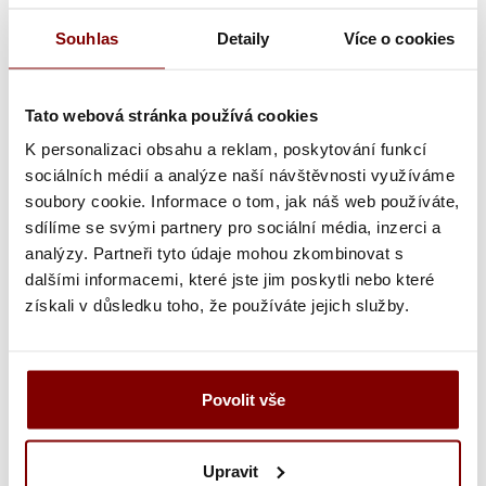
Sakai Takayuki Santoku 33 vrstiev
damaškový japonský kuchársky nôž
Souhlas
Detaily
Více o cookies
17cm drevo Zelkova
japonský kuchársky nôž ručne vyrábaný s ohľadom na
Tato webová stránka používá cookies
japonskú tradíciu
K personalizaci obsahu a reklam, poskytování funkcí
čepeľ VG10 odolná proti korózii s tepaným povrchom,
sociálních médií a analýze naší návštěvnosti využíváme
33 vrstiev, damašková oceľ
soubory cookie. Informace o tom, jak náš web používáte,
rukoväť v japonskom štýle, materiál rukoväte drevo
sdílíme se svými partnery pro sociální média, inzerci a
Zelkova
analýzy. Partneři tyto údaje mohou zkombinovat s
dĺžka čepele 21cm
dalšími informacemi, které jste jim poskytli nebo které
získali v důsledku toho, že používáte jejich služby.
Kuchárske nože do kuchyne
Kuchárske nože do kuchyne
Japonské kuchynské
nože
Kuchárske nože do kuchyne
Profi veľké kuchárske
Povolit vše
nože
Kuchárske nože do kuchyne
Kuchynské santoku nože
pre kuchárov
Upravit