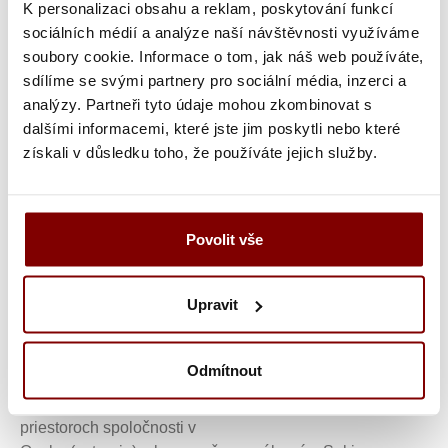
K personalizaci obsahu a reklam, poskytování funkcí
používajú v japonských kuchyniach na prípravu rôznych
sociálních médií a analýze naší návštěvnosti využíváme
druhov rýb. Sakai Takayuki je môj kľúč, ktorý otvára dvere
soubory cookie. Informace o tom, jak náš web používáte,
do sveta tradičných japonských nožov a ku všetkému je
sdílíme se svými partnery pro sociální média, inzerci a
ich sortiment zameraný na západný trh. Na výrobu
analýzy. Partneři tyto údaje mohou zkombinovat s
tradičných japonských nožov Sakai Takayuki používa tie
dalšími informacemi, které jste jim poskytli nebo které
najlepšie z najlepších: okrem iného Itsuo Doi a Kenji
získali v důsledku toho, že používáte jejich služby.
Togashi. Kováč Yamatsuke san so svojou stabilnou rukou
na Kaiten Toshi (japonský vodný kameň) je zárukou
výnimočne ostrého prevedenia.
Povolit vše
Sakai Takayuki nakupuje veľa ich ocele z ocele Aichi (ich
sídlo sa nachádza blízko Nagoyi) a pracuje okrem iného
Upravit
s uhlíkovou oceľou shirogami bielej a aogami modrej.
Pekný detail: farby v názvoch ocele nemajú nič spoločné
s farbou samotnej ocele - je to iba
Odmítnout
farba obalu, v ktorom je surová oceľ skladovaná v továrni.
Západné modely sú ručne dokončované vo výrobných
priestoroch spoločnosti v