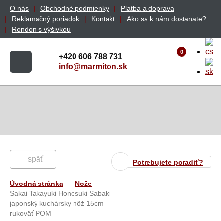
O nás
Obchodné podmienky
Platba a doprava
Reklamačný poriadok
Kontakt
Ako sa k nám dostanate?
Rondon s výšivkou
0
+420 606 788 731
info@marmiton.sk
späť
Potrebujete poradiť?
Úvodná stránka
Nože
Sakai Takayuki Honesuki Sabaki
japonský kuchársky nôž 15cm
rukoväť POM