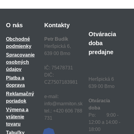
O nás
Kontakty
Otváracia
Obchodné
Petr Budík
doba
podmienky
Heršpická 6,
predajne
639 00 Brno
Spracovanie
osobných
IČ: 75478731
údajov
DIČ:
Platba a
Heršpická 6
CZ7507183981
doprava
639 00 Brno
Reklamačný
e-mail:
Otváracia
poriadok
info@marmiton.sk
doba
Výmena a
tel.: +420 606 788
Po: 9:00 -
vrátenie
731
12:00 a 14:00 -
tovaru
18:00
Tabuľky