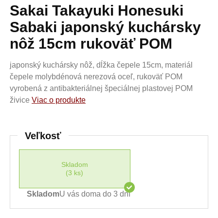
Sakai Takayuki Honesuki
Sabaki japonský kuchársky
nôž 15cm rukoväť POM
japonský kuchársky nôž, dĺžka čepele 15cm, materiál
čepele molybdénová nerezová oceľ, rukoväť POM
vyrobená z antibakteriálnej špeciálnej plastovej POM
živice
Viac o produkte
Veľkosť
Skladom
(3 ks)
Skladom
U vás doma do 3 dní