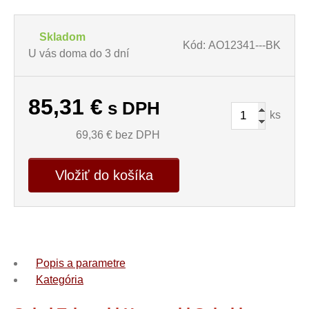
Skladom
Kód: AO12341---BK
U vás doma do 3 dní
85,31
€
s DPH
ks
69,36
€ bez DPH
Vložiť do košíka
Popis a parametre
Kategória