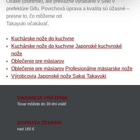
Osake (ostrenie), ale prevažne vyrábané v Seki v
prefektúre Gifu. Povrchová úprava a kvalita sú úžasné –
presne to, čo môžeme od
Takayuki očakávať.
Kuchárske nože do kuchyne
Kuchárske nože do kuchyne
Japonské kuchynské
nože
Oblečenie pre mäsiarov
Oblečenie pre mäsiarov
Profesionálne mäsiarske nože
Výrobcovia
Japonské nože Sakai Takayuki
GARANCIA VRÁTENIA
Tovar môžete do 30 dní vrátiť
DOPRAVA ZDARMA
nad 160 €