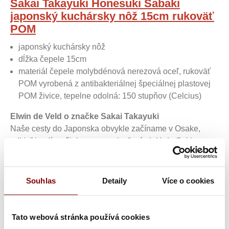
Sakai Takayuki Honesuki Sabaki
japonský kuchársky nôž 15cm rukoväť
POM
japonský kuchársky nôž
dĺžka čepele 15cm
materiál čepele molybdénová nerezová oceľ, rukoväť
POM vyrobená z antibakteriálnej špeciálnej plastovej
POM živice, tepelne odolná: 150 stupňov (Celcius)
Elwin de Veld o značke Sakai Takayuki
Naše cesty do Japonska obvykle začíname v Osake,
odkiaľ jazdíme šinkansenom (guľový vlak) do Seki v
prefektúre Gifu. Začíname v Sakai na juhu Osaky, kde sa
nám vždy dostáva vrelého priateľského privítania od Aoki
san a Ogawa san od Sakai Takayuki.
Souhlas
Detaily
Více o cookies
V posledných rokoch zákazníci v našej predajni žiadajú
špeciálne japonské tradične kované nože: Yanagiba,
Tato webová stránka používá cookies
Sakimura, Kengata: všetky názvy modelov, ktoré sa