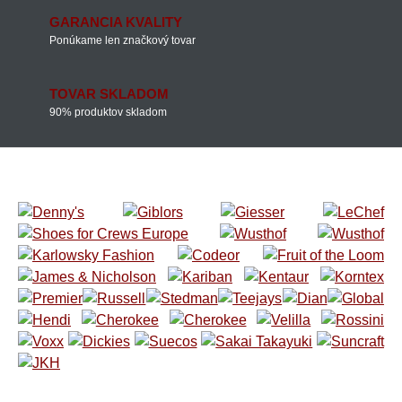
GARANCIA KVALITY
Ponúkame len značkový tovar
TOVAR SKLADOM
90% produktov skladom