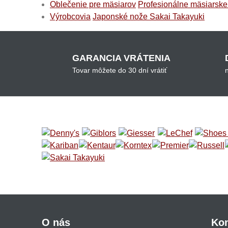
Oblečenie pre mäsiarov
Profesionálne mäsiarske
Výrobcovia
Japonské nože Sakai Takayuki
GARANCIA VRÁTENIA
Tovar môžete do 30 dní vrátiť
O nás
Kon