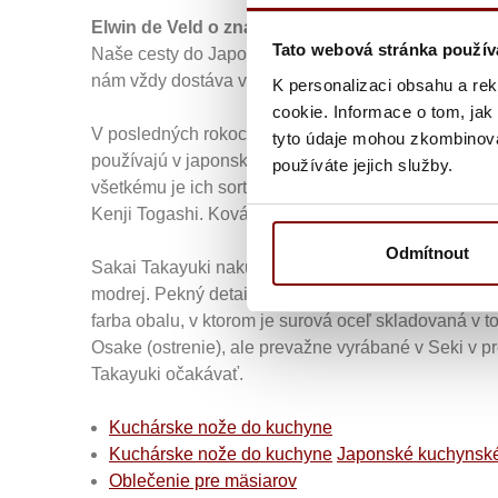
Elwin de Veld o značke Sakai Takayuki
Tato webová stránka použív
Naše cesty do Japonska obvykle začíname v Osake, 
nám vždy dostáva vrelého priateľského privítania 
K personalizaci obsahu a re
cookie. Informace o tom, jak
V posledných rokoch zákazníci v našej predajni ži
tyto údaje mohou zkombinovat
používajú v japonských kuchyniach na prípravu rôzn
používáte jejich služby.
všetkému je ich sortiment zameraný na západný trh.
Kenji Togashi. Kováč Yamatsuke san so svojou stab
Odmítnout
Sakai Takayuki nakupuje veľa ich ocele z ocele Aic
modrej. Pekný detail: farby v názvoch ocele nemajú 
farba obalu, v ktorom je surová oceľ skladovaná v 
Osake (ostrenie), ale prevažne vyrábané v Seki v p
Takayuki očakávať.
Kuchárske nože do kuchyne
Kuchárske nože do kuchyne
Japonské kuchynsk
Oblečenie pre mäsiarov