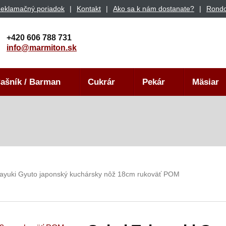
eklamačný poriadok
Kontakt
Ako sa k nám dostanate?
Rondo
+420 606 788 731
info@marmiton.sk
ašník / Barman
Cukrár
Pekár
Mäsiar
kayuki Gyuto japonský kuchársky nôž 18cm rukoväť POM