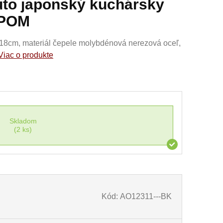
uto japonský kuchársky
 POM
 18cm, materiál čepele molybdénová nerezová oceľ,
Viac o produkte
Skladom
(2 ks)
Kód: AO12311---BK