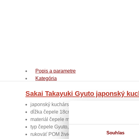
Popis a parametre
Kategória
Sakai Takayuki Gyuto japonský ku
japonský kuchársky nôž,
dĺžka čepele 18cm,
materiál čepele molybdénová nerezová oceľ,
typ čepele Gyuto,
Souhlas
rukoväť POM živice (antibakteriálna)