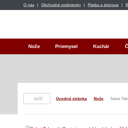
O nás
Obchodné podmienky
Platba a doprava
R
Nože
Priemysel
Kuchár
Č
späť
Úvodná stránka
Nože
Sakai Ta