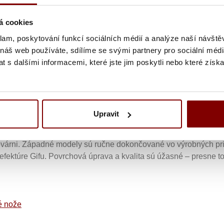
á cookies
odkiaľ jazdíme šinkansenom (guľový vlak) do Seki v prefektúr
od Aoki san a Ogawa san od Sakai Takayuki.
klam, poskytování funkcí sociálních médií a analýze naší návšt
 náš web používáte, sdílíme se svými partnery pro sociální média
adajú špeciálne japonské tradične kované nože: Yanagiba, Saki
 s dalšími informacemi, které jste jim poskytli nebo které získa
ych druhov rýb. Sakai Takayuki je môj kľúč, ktorý otvára dvere
 Na výrobu tradičných japonských nožov Sakai Takayuki používa 
ilnou rukou na Kaiten Toshi (japonský vodný kameň) je záruko
Upravit
hi (ich sídlo sa nachádza blízko Nagoyi) a pracuje okrem iného
nič spoločné s farbou samotnej ocele - je to iba
továrni. Západné modely sú ručne dokončované vo výrobných pri
refektúre Gifu. Povrchová úprava a kvalita sú úžasné – presne 
é nože