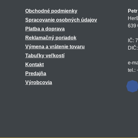
Obchodné podmienky
Petr
Herš
Spracovanie osobných údajov
639 
Platba a doprava
Reklamačný poriadok
IČ: 
Výmena a vrátenie tovaru
DIČ
Tabuľky veľkostí
e-ma
Kontakt
tel.
Predajňa
Výrobcovia