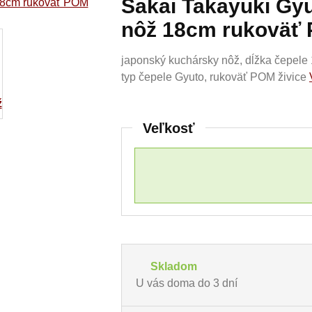
Sakai Takayuki Gy
nôž 18cm rukoväť
japonský kuchársky nôž, dĺžka čepele
typ čepele Gyuto, rukoväť POM živice
Veľkosť
Skladom
U vás doma do 3 dní