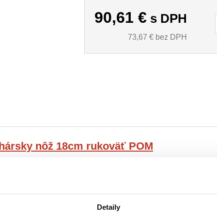
90,61
€
s DPH
73,67
€ bez DPH
chársky nôž 18cm rukoväť POM
Detaily