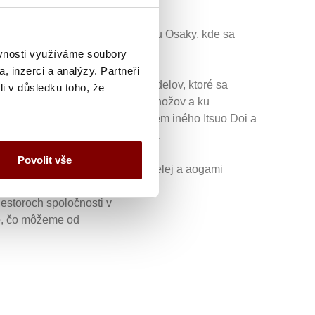
e Gifu. Začíname v Sakai na juhu Osaky, kde sa
ěvnosti využíváme soubory
, inzerci a analýzy. Partneři
mura, Kengata: všetky názvy modelov, ktoré sa
li v důsledku toho, že
 do sveta tradičných japonských nožov a ku
tie najlepšie z najlepších: okrem iného Itsuo Doi a
u výnimočne ostrého prevedenia.
Povolit vše
 s uhlíkovou oceľou shirogami bielej a aogami
estoroch spoločnosti v
to, čo môžeme od