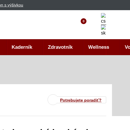
n s výšivkou
0
Kaderník
Zdravotník
Wellness
Vo
Potrebujete poradiť?