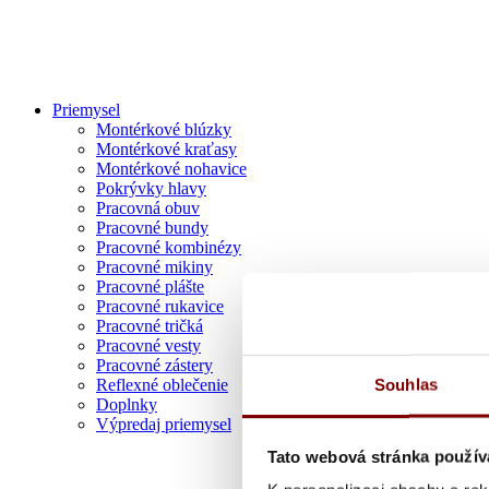
Priemysel
Montérkové blúzky
Montérkové kraťasy
Montérkové nohavice
Pokrývky hlavy
Pracovná obuv
Pracovné bundy
Pracovné kombinézy
Pracovné mikiny
Pracovné plášte
Pracovné rukavice
Pracovné tričká
Pracovné vesty
Pracovné zástery
Souhlas
Reflexné oblečenie
Doplnky
Výpredaj priemysel
Tato webová stránka použív