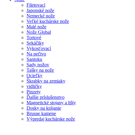
Filetovací
Japonské nože
Nemecké nože
Veľké kuchárske nože
Malé nože
Nože Global
Tortové
Sekáčiky
Vykosťovací
Na pečivo
Santoku
Sady nožov
Tašky na nože
Ocieľky
Škrabky na zemiaky
vidličky
Pinzety
Ďalšie príslušenstvo
Magnetické stojany a lišty
Dosky na krájanie
Brusne kamene
Výpredaj kuchárske nože