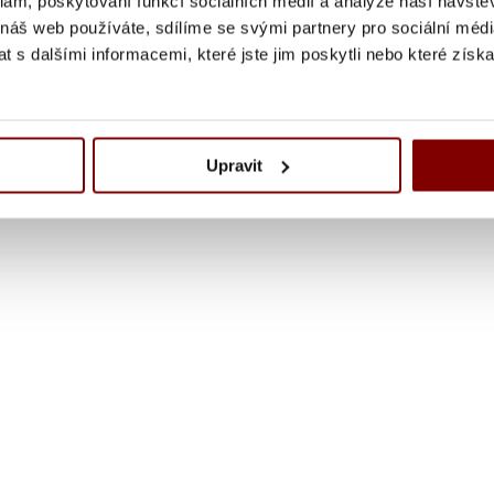
klam, poskytování funkcí sociálních médií a analýze naší návšt
 náš web používáte, sdílíme se svými partnery pro sociální média
 s dalšími informacemi, které jste jim poskytli nebo které získa
Upravit