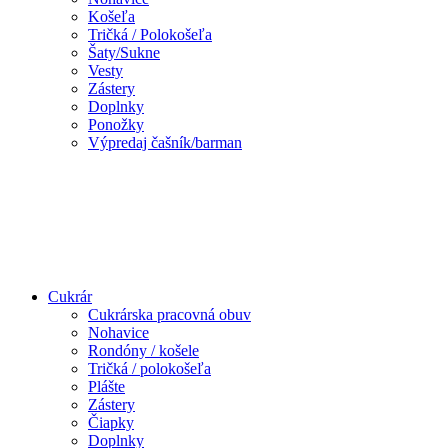
Košeľa
Tričká / Polokošeľa
Šaty/Sukne
Vesty
Zástery
Doplnky
Ponožky
Výpredaj čašník/barman
Cukrár
Cukrárska pracovná obuv
Nohavice
Rondóny / košele
Tričká / polokošeľa
Plášte
Zástery
Čiapky
Doplnky