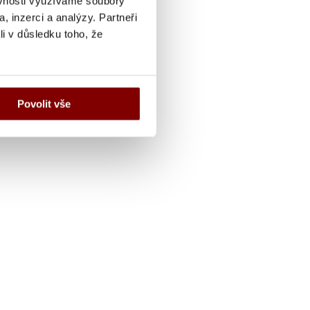
ěvnosti využíváme soubory
, inzerci a analýzy. Partneři
li v důsledku toho, že
Povolit vše