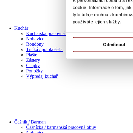
K personalizaci obsahu a re
cookie. Informace o tom, jak
tyto údaje mohou zkombinovat
používáte jejich služby.
Kuchár
Kuchárska pracovná obuv
Nohavice
Rondóny
Odmítnout
Tričká / polokošeľa
Plášte
Zástery
Čiapky
Ponožky
Výpredaj kuchař
Čašník / Barman
Čašnícka / barmanská pracovná obuv
Nohavice