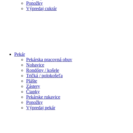
Ponožky
Výpredaj cukrár
Pekár
Pekárska pracovná obuv
Nohavice
Rondóny / košele
Tričká / polokošeľa
Plášte
Zástery
Čiapky
Pekárske rukavice
Ponožky
Výpredaj pekár