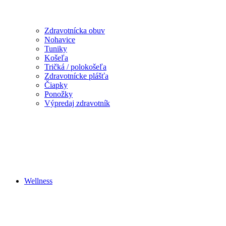
Zdravotnícka obuv
Nohavice
Tuniky
Košeľa
Tričká / polokošeľa
Zdravotnícke plášťa
Čiapky
Ponožky
Výpredaj zdravotník
Wellness