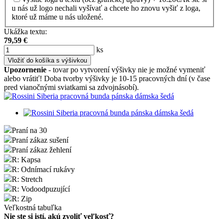
u nás už logo nechali vyšívať a chcete ho znovu vyšiť z loga,
ktoré už máme u nás uložené.
Ukážka textu:
79,59
€
ks
Vložiť do košíka s výšivkou
Upozornenie
- tovar po vytvorení výšivky nie je možné vymeniť
alebo vrátiť! Doba tvorby výšivky je 10-15 pracovných dní (v čase
pred vianočnými sviatkami sa zdvojnásobí).
Praní na 30
Praní zákaz sušení
Praní zákaz žehlení
R: Kapsa
R: Odnímací rukávy
R: Stretch
R: Vodoodpuzující
R: Zip
Veľkostná tabuľka
Nie ste si istí, akú zvoliť veľkosť?