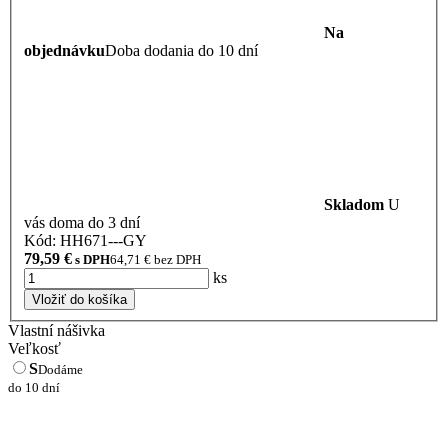
Na
objednávku
Doba dodania do 10 dní
Skladom
U
vás doma do 3 dní
Kód: HH671---GY
79,59
€
s DPH
64,71
€ bez DPH
ks
Vložiť do košíka
Vlastní nášivka
Veľkosť
S
Dodáme
do 10 dní