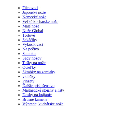
Filetovací
Japonské nože
Nemecké nože
Veľké kuchárske nože
Malé nože
Nože Global
Tortové
Sekáčiky
Vykosťovací
Na pečivo
Santoku
Sady nožov
Tašky na nože
Ocieľky
Škrabky na zemiaky
vidličky
Pinzety
Ďalšie príslušenstvo
Magnetické stojany a lišty
Dosky na krájanie
Brusne kamene
Výpredaj kuchárske nože