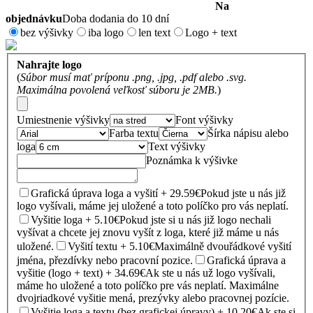
Na
objednávku
Doba dodania do 10 dní
bez výšivky
iba logo
len text
Logo + text
Nahrajte logo
(
Súbor musí mať príponu .png, .jpg, .pdf alebo .svg.
Maximálna povolená veľkosť súboru je 2MB.
)
Umiestnenie výšivky
Font výšivky
Farba textu
Šírka nápisu alebo
loga
Text výšivky
Poznámka k výšivke
Grafická úprava loga a vyšití + 29.59€
Pokud jste u nás již
logo vyšívali, máme jej uložené a toto políčko pro vás neplatí.
Vyšitie loga + 5.10€
Pokud jste si u nás již logo nechali
vyšívat a chcete jej znovu vyšít z loga, které již máme u nás
uložené.
Vyšití textu + 5.10€
Maximálně dvouřádkové vyšití
jména, přezdívky nebo pracovní pozice.
Grafická úprava a
vyšitie (logo + text) + 34.69€
Ak ste u nás už logo vyšívali,
máme ho uložené a toto políčko pre vás neplatí. Maximálne
dvojriadkové vyšitie mená, prezývky alebo pracovnej pozície.
Vyšitie loga a textu (bez grafickej úpravy) + 10.20€
Ak ste si