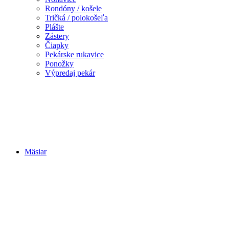
Rondóny / košele
Tričká / polokošeľa
Plášte
Zástery
Čiapky
Pekárske rukavice
Ponožky
Výpredaj pekár
Mäsiar