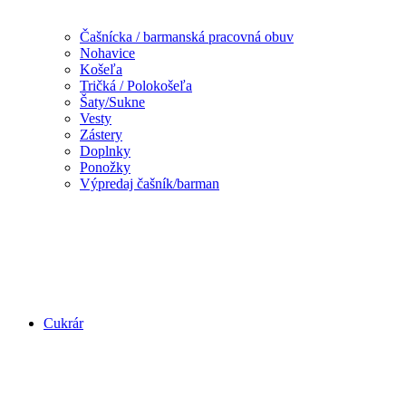
Čašnícka / barmanská pracovná obuv
Nohavice
Košeľa
Tričká / Polokošeľa
Šaty/Sukne
Vesty
Zástery
Doplnky
Ponožky
Výpredaj čašník/barman
Cukrár