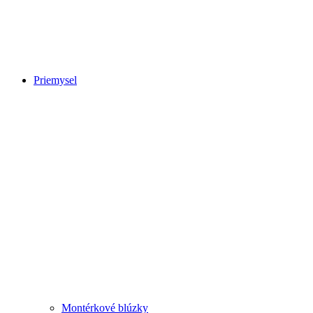
Priemysel
Montérkové blúzky