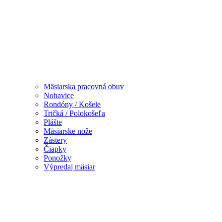
Mäsiarska pracovná obuv
Nohavice
Rondóny / Košele
Tričká / Polokošeľa
Plášte
Mäsiarske nože
Zástery
Čiapky
Ponožky
Výpredaj mäsiar