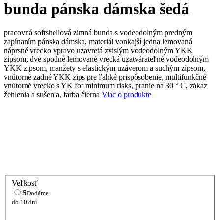
bunda pánska dámska šedá
pracovná softshellová zimná bunda s vodeodolným predným
zapínaním pánska dámska, materiál vonkajší jedna lemovaná
náprsné vrecko vpravo uzavretá zvislým vodeodolným YKK
zipsom, dve spodné lemované vrecká uzatvárateľné vodeodolným
YKK zipsom, manžety s elastickým uzáverom a suchým zipsom,
vnútorné zadné YKK zips pre ľahké prispôsobenie, multifunkčné
vnútorné vrecko s YK for minimum risks, pranie na 30 ° C, zákaz
žehlenia a sušenia, farba čierna
Viac o produkte
Veľkosť
S
Dodáme
do 10 dní