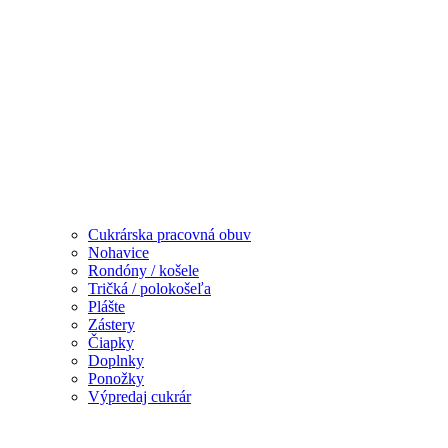
Cukrárska pracovná obuv
Nohavice
Rondóny / košele
Tričká / polokošeľa
Plášte
Zástery
Čiapky
Doplnky
Ponožky
Výpredaj cukrár