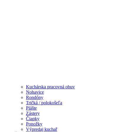
Kuchárska pracovná obuv
Nohavice
Rondóny
Tričká / polokošeľa
Plášte
Zástery
Čiapky
Ponožky
Výpredaj kuchař