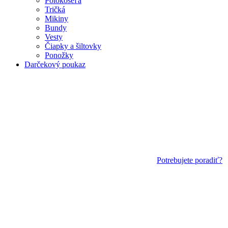
Polokošeľa
Tričká
Mikiny
Bundy
Vesty
Čiapky a šiltovky
Ponožky
Darčekový poukaz
Potrebujete poradiť?