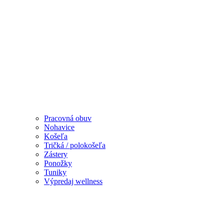
Pracovná obuv
Nohavice
Košeľa
Tričká / polokošeľa
Zástery
Ponožky
Tuniky
Výpredaj wellness