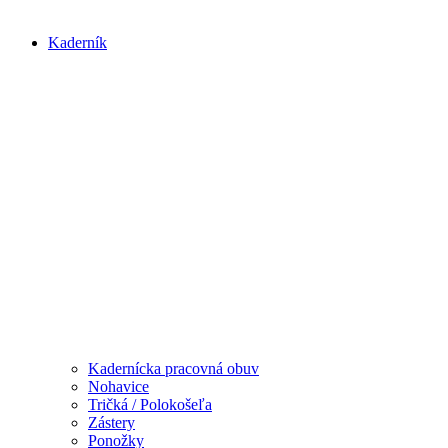
Kaderník
Kadernícka pracovná obuv
Nohavice
Tričká / Polokošeľa
Zástery
Ponožky