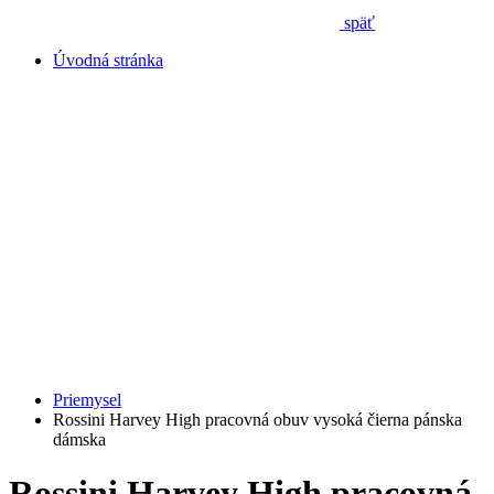
späť
Úvodná stránka
Priemysel
Rossini Harvey High pracovná obuv vysoká čierna pánska
dámska
Rossini Harvey High pracovná