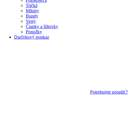
Polokošeľa
Tričká
Mikiny
Bundy
Vesty
Čiapky a šiltovky
Ponožky
Darčekový poukaz
Potrebujete poradiť?