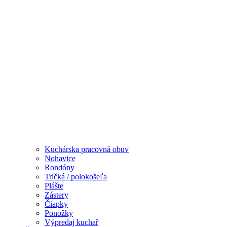
Kuchárska pracovná obuv
Nohavice
Rondóny
Tričká / polokošeľa
Plášte
Zástery
Čiapky
Ponožky
Výpredaj kuchař