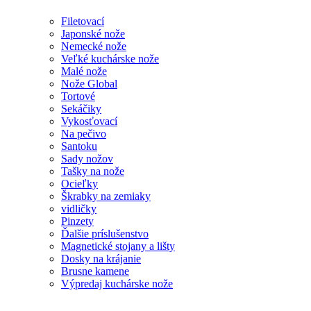
Filetovací
Japonské nože
Nemecké nože
Veľké kuchárske nože
Malé nože
Nože Global
Tortové
Sekáčiky
Vykosťovací
Na pečivo
Santoku
Sady nožov
Tašky na nože
Ocieľky
Škrabky na zemiaky
vidličky
Pinzety
Ďalšie príslušenstvo
Magnetické stojany a lišty
Dosky na krájanie
Brusne kamene
Výpredaj kuchárske nože