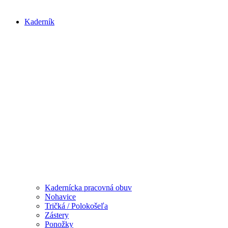
Kaderník
Kadernícka pracovná obuv
Nohavice
Tričká / Polokošeľa
Zástery
Ponožky