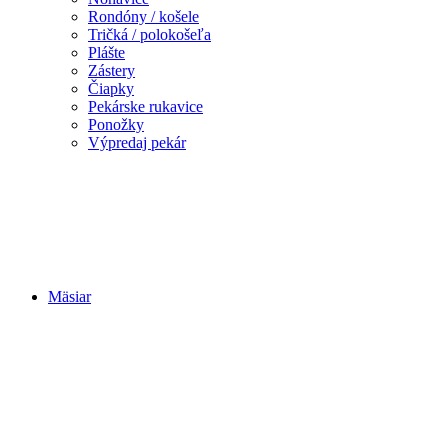
Rondóny / košele
Tričká / polokošeľa
Plášte
Zástery
Čiapky
Pekárske rukavice
Ponožky
Výpredaj pekár
Mäsiar