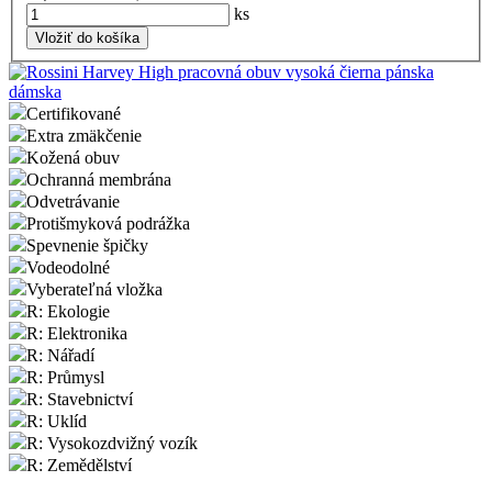
ks
Vložiť do košíka
Certifikované
Extra zmäkčenie
Kožená obuv
Ochranná membrána
Odvetrávanie
Protišmyková podrážka
Spevnenie špičky
Vodeodolné
Vyberateľná vložka
R: Ekologie
R: Elektronika
R: Nářadí
R: Průmysl
R: Stavebnictví
R: Uklíd
R: Vysokozdvižný vozík
R: Zemědělství