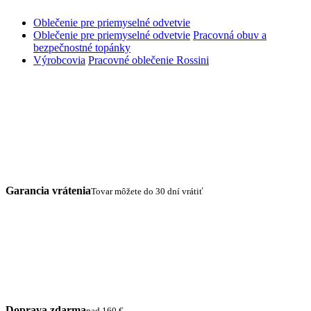
Oblečenie pre priemyselné odvetvie
Oblečenie pre priemyselné odvetvie
Pracovná obuv a
bezpečnostné topánky
Výrobcovia
Pracovné oblečenie Rossini
Garancia vrátenia
Tovar môžete do 30 dní vrátiť
Doprava zdarma
nad 160 €