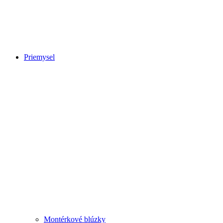
Priemysel
Montérkové blúzky