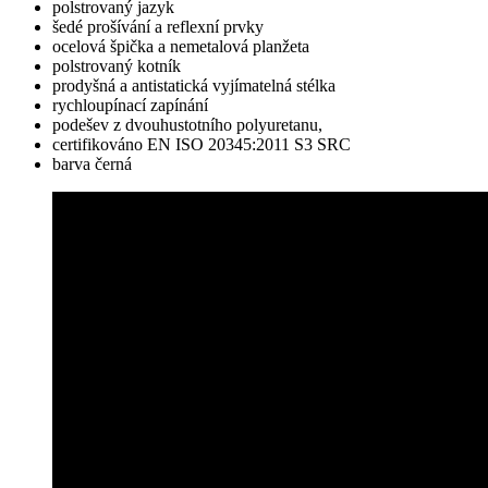
polstrovaný jazyk
šedé prošívání a reflexní prvky
ocelová špička a nemetalová planžeta
polstrovaný kotník
prodyšná a antistatická vyjímatelná stélka
rychloupínací zapínání
podešev z dvouhustotního polyuretanu,
certifikováno EN ISO 20345:2011 S3 SRC
barva černá