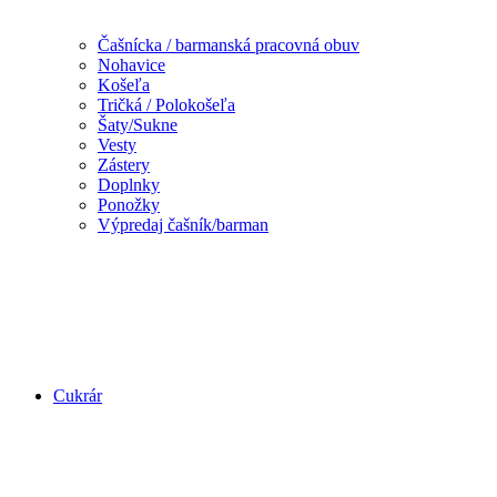
Čašnícka / barmanská pracovná obuv
Nohavice
Košeľa
Tričká / Polokošeľa
Šaty/Sukne
Vesty
Zástery
Doplnky
Ponožky
Výpredaj čašník/barman
Cukrár