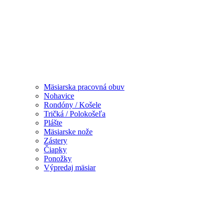
Mäsiarska pracovná obuv
Nohavice
Rondóny / Košele
Tričká / Polokošeľa
Plášte
Mäsiarske nože
Zástery
Čiapky
Ponožky
Výpredaj mäsiar