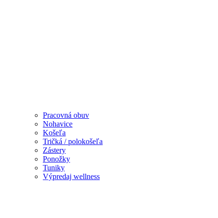
Pracovná obuv
Nohavice
Košeľa
Tričká / polokošeľa
Zástery
Ponožky
Tuniky
Výpredaj wellness