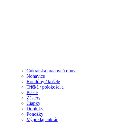
Cukrárska pracovná obuv
Nohavice
Rondóny / košele
Tričká / polokošeľa
Plášte
Zástery
Čiapky
Doplnky
Ponožky
Výpredaj cukrár