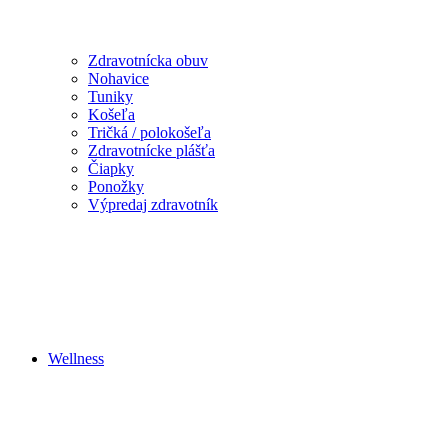
Zdravotnícka obuv
Nohavice
Tuniky
Košeľa
Tričká / polokošeľa
Zdravotnícke plášťa
Čiapky
Ponožky
Výpredaj zdravotník
Wellness