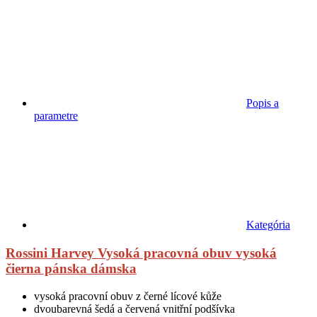
Popis a
parametre
Kategória
Rossini Harvey Vysoká pracovná obuv vysoká
čierna pánska dámska
vysoká pracovní obuv z černé lícové kůže
dvoubarevná šedá a červená vnitřní podšívka