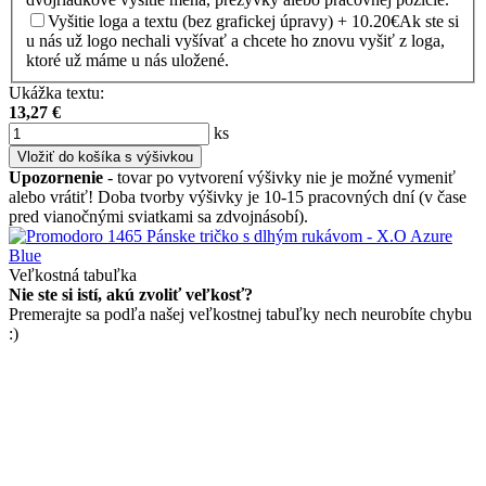
Vyšitie loga a textu (bez grafickej úpravy) + 10.20€
Ak ste si
u nás už logo nechali vyšívať a chcete ho znovu vyšiť z loga,
ktoré už máme u nás uložené.
Ukážka textu:
13,27
€
ks
Vložiť do košíka s výšivkou
Upozornenie
- tovar po vytvorení výšivky nie je možné vymeniť
alebo vrátiť! Doba tvorby výšivky je 10-15 pracovných dní (v čase
pred vianočnými sviatkami sa zdvojnásobí).
Veľkostná tabuľka
Nie ste si istí, akú zvoliť veľkosť?
Premerajte sa podľa našej veľkostnej tabuľky nech neurobíte chybu
:)