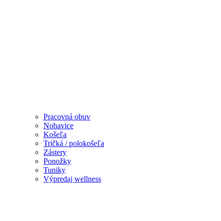
Pracovná obuv
Nohavice
Košeľa
Tričká / polokošeľa
Zástery
Ponožky
Tuniky
Výpredaj wellness