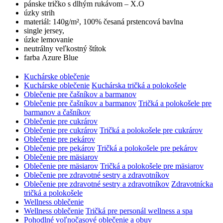
pánske tričko s dlhým rukávom – X.O
úzky strih
materiál: 140g/m², 100% česaná prstencová bavlna
single jersey,
úzke lemovanie
neutrálny veľkostný štítok
farba Azure Blue
Kuchárske oblečenie
Kuchárske oblečenie
Kuchárska tričká a polokošele
Oblečenie pre čašníkov a barmanov
Oblečenie pre čašníkov a barmanov
Tričká a polokošele pre
barmanov a čašníkov
Oblečenie pre cukrárov
Oblečenie pre cukrárov
Tričká a polokošele pre cukrárov
Oblečenie pre pekárov
Oblečenie pre pekárov
Tričká a polokošele pre pekárov
Oblečenie pre mäsiarov
Oblečenie pre mäsiarov
Tričká a polokošele pre mäsiarov
Oblečenie pre zdravotné sestry a zdravotníkov
Oblečenie pre zdravotné sestry a zdravotníkov
Zdravotnícka
tričká a polokošele
Wellness oblečenie
Wellness oblečenie
Tričká pre personál wellness a spa
Pohodlné voľnočasové oblečenie a obuv