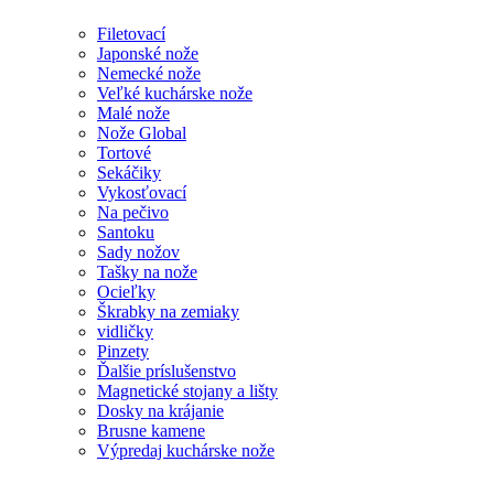
Filetovací
Japonské nože
Nemecké nože
Veľké kuchárske nože
Malé nože
Nože Global
Tortové
Sekáčiky
Vykosťovací
Na pečivo
Santoku
Sady nožov
Tašky na nože
Ocieľky
Škrabky na zemiaky
vidličky
Pinzety
Ďalšie príslušenstvo
Magnetické stojany a lišty
Dosky na krájanie
Brusne kamene
Výpredaj kuchárske nože