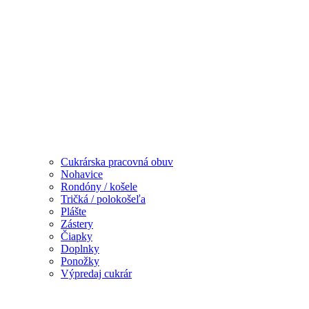
Cukrárska pracovná obuv
Nohavice
Rondóny / košele
Tričká / polokošeľa
Plášte
Zástery
Čiapky
Doplnky
Ponožky
Výpredaj cukrár