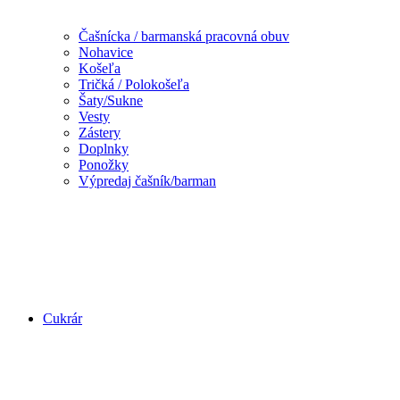
Čašnícka / barmanská pracovná obuv
Nohavice
Košeľa
Tričká / Polokošeľa
Šaty/Sukne
Vesty
Zástery
Doplnky
Ponožky
Výpredaj čašník/barman
Cukrár