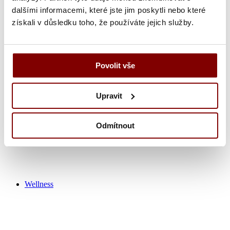
dalšími informacemi, které jste jim poskytli nebo které
získali v důsledku toho, že používáte jejich služby.
Zdravotnícka obuv
Nohavice
Tuniky
Košeľa
Povolit vše
Tričká / polokošeľa
Zdravotnícke plášťa
Čiapky
Upravit
Ponožky
Výpredaj zdravotník
Odmítnout
Wellness