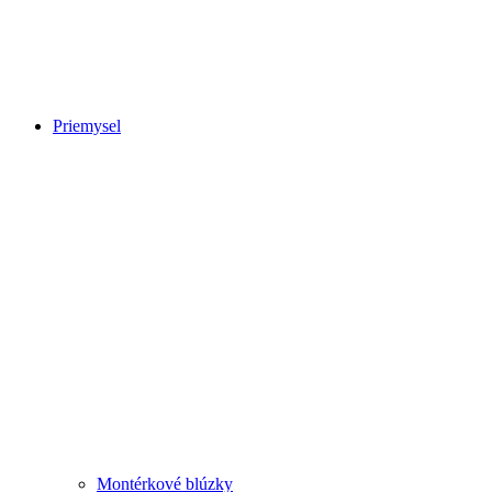
Priemysel
Montérkové blúzky