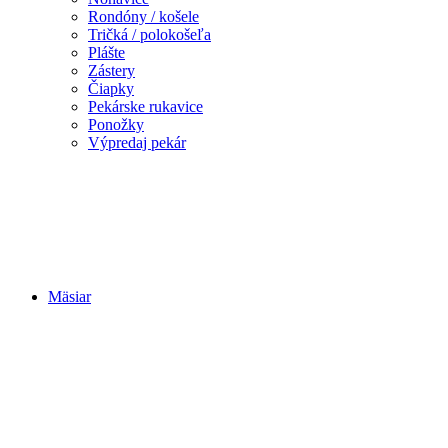
Rondóny / košele
Tričká / polokošeľa
Plášte
Zástery
Čiapky
Pekárske rukavice
Ponožky
Výpredaj pekár
Mäsiar