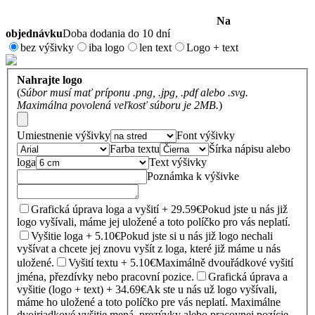
Na
objednávku
Doba dodania do 10 dní
bez výšivky
iba logo
len text
Logo + text
Nahrajte logo
(
Súbor musí mať príponu .png, .jpg, .pdf alebo .svg.
Maximálna povolená veľkosť súboru je 2MB.
)
Umiestnenie výšivky
Font výšivky
Farba textu
Šírka nápisu alebo
loga
Text výšivky
Poznámka k výšivke
Grafická úprava loga a vyšití + 29.59€
Pokud jste u nás již
logo vyšívali, máme jej uložené a toto políčko pro vás neplatí.
Vyšitie loga + 5.10€
Pokud jste si u nás již logo nechali
vyšívat a chcete jej znovu vyšít z loga, které již máme u nás
uložené.
Vyšití textu + 5.10€
Maximálně dvouřádkové vyšití
jména, přezdívky nebo pracovní pozice.
Grafická úprava a
vyšitie (logo + text) + 34.69€
Ak ste u nás už logo vyšívali,
máme ho uložené a toto políčko pre vás neplatí. Maximálne
dvojriadkové vyšitie mená, prezývky alebo pracovnej pozície.