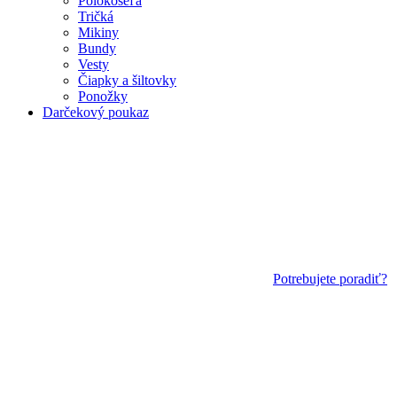
Polokošeľa
Tričká
Mikiny
Bundy
Vesty
Čiapky a šiltovky
Ponožky
Darčekový poukaz
Potrebujete poradiť?