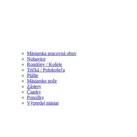
Mäsiarska pracovná obuv
Nohavice
Rondóny / Košele
Tričká / Polokošeľa
Plášte
Mäsiarske nože
Zástery
Čiapky
Ponožky
Výpredaj mäsiar