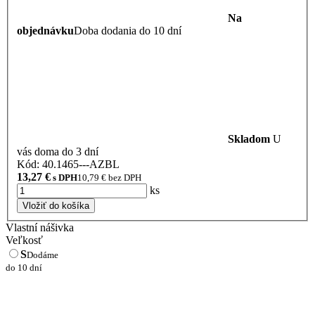
Na
objednávku
Doba dodania do 10 dní
Skladom
U
vás doma do 3 dní
Kód: 40.1465---AZBL
13,27
€
s DPH
10,79
€ bez DPH
ks
Vložiť do košíka
Vlastní nášivka
Veľkosť
S
Dodáme
do 10 dní