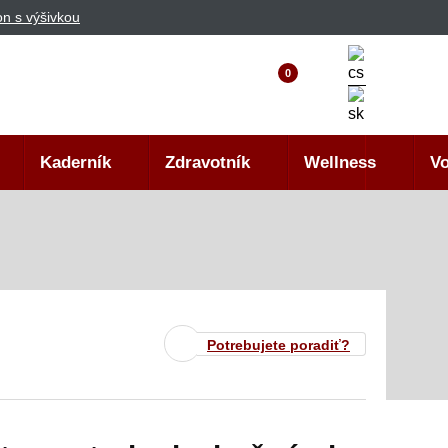
n s výšivkou
0
Kaderník
Zdravotník
Wellness
Vo
Potrebujete poradiť?