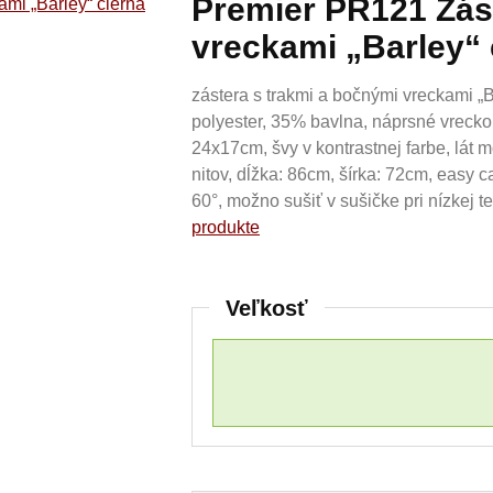
Premier PR121 Zás
vreckami „Barley“ 
zástera s trakmi a bočnými vreckami „B
polyester, 35% bavlna, náprsné vrecko
24x17cm, švy v kontrastnej farbe, lát
nitov, dĺžka: 86cm, šírka: 72cm, easy c
60°, možno sušiť v sušičke pri nízkej t
produkte
Veľkosť