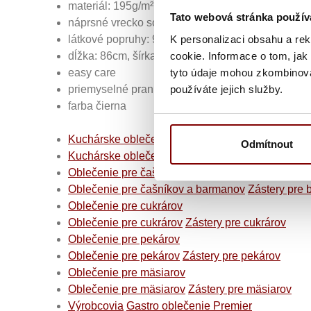
materiál: 195g/m², 65% recyklovaný polyester, 3
Tato webová stránka použív
náprsné vrecko so zipsom, 2 bočné vrecká, veľkos
K personalizaci obsahu a re
látkové popruhy: 90cm dlhé, látkový pásik s mosa
cookie. Informace o tom, jak
dĺžka: 86cm, šírka: 72cm
tyto údaje mohou zkombinovat
easy care
používáte jejich služby.
priemyselné pranie prateľné na 85°, prateľné na 6
farba čierna
Kuchárske oblečenie
Odmítnout
Kuchárske oblečenie
Kuchárske zástery do kuch
Oblečenie pre čašníkov a barmanov
Oblečenie pre čašníkov a barmanov
Zástery pre 
Oblečenie pre cukrárov
Oblečenie pre cukrárov
Zástery pre cukrárov
Oblečenie pre pekárov
Oblečenie pre pekárov
Zástery pre pekárov
Oblečenie pre mäsiarov
Oblečenie pre mäsiarov
Zástery pre mäsiarov
Výrobcovia
Gastro oblečenie Premier