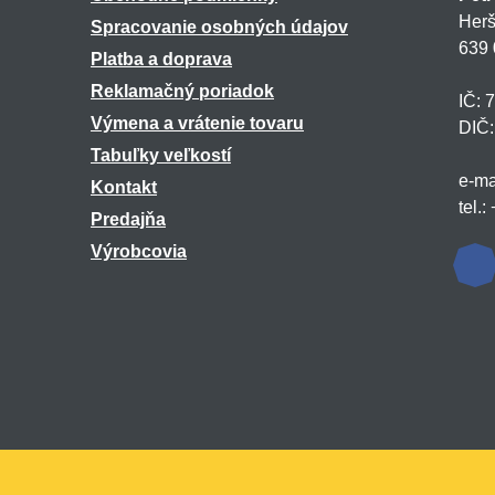
Herš
Spracovanie osobných údajov
639 
Platba a doprava
Reklamačný poriadok
IČ: 
Výmena a vrátenie tovaru
DIČ
Tabuľky veľkostí
e-ma
Kontakt
tel.
Predajňa
Výrobcovia