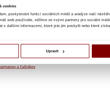
5% bavlna
á cookies
ť vrecka: 24x17cm, švy v kontrastnej farbe
klam, poskytování funkcí sociálních médií a analýze naší návšt
dznou sponou ako zapínanie, detaily očiek a nitov
 náš web používáte, sdílíme se svými partnery pro sociální média
 s dalšími informacemi, které jste jim poskytli nebo které získa
0°, možno sušiť v sušičke pri nízkej teplote, nemožno chemicky 
Upravit
yne
barmanov a čašníkov