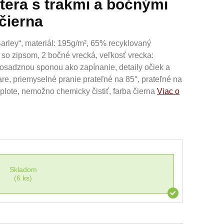
tera s trakmi a bočnými
čierna
arley“, materiál: 195g/m², 65% recyklovaný
 so zipsom, 2 bočné vrecká, veľkosť vrecka:
 mosadznou sponou ako zapínanie, detaily očiek a
are, priemyselné pranie prateľné na 85°, prateľné na
eplote, nemožno chemicky čistiť, farba čierna
Viac o
Skladom
(6 ks)