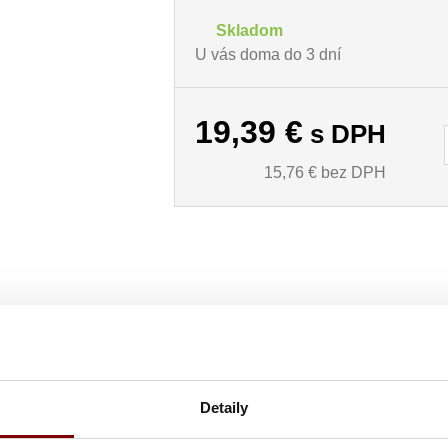
Skladom
U vás doma do 3 dní
19,39
€
s DPH
15,76
€ bez DPH
bočnými vreckami „Barley“ čierna
Detaily