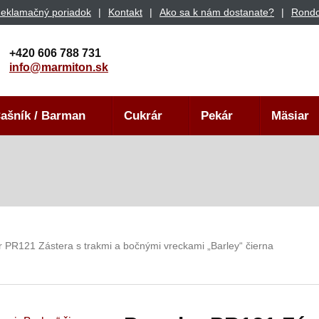
eklamačný poriadok
Kontakt
Ako sa k nám dostanate?
Rondo
+420 606 788 731
info@marmiton.sk
ašník / Barman
Cukrár
Pekár
Mäsiar
 PR121 Zástera s trakmi a bočnými vreckami „Barley“ čierna