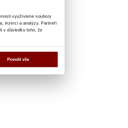
ěvnosti využíváme soubory
, inzerci a analýzy. Partneři
li v důsledku toho, že
čistiť
Povolit vše