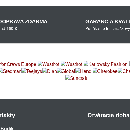
DOPRAVA ZDARMA
GARANCIA KVAL
nad 160 €
Ponúkame len značkový
takty
Otváracia doba
 Budík