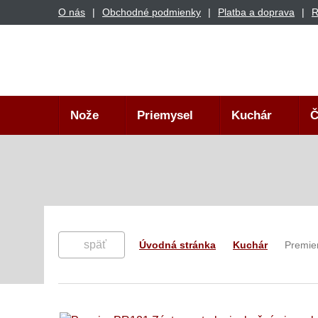
O nás
Obchodné podmienky
Platba a doprava
R
Nože
Priemysel
Kuchár
Č
späť
Úvodná stránka
Kuchár
Premier