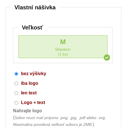
Vlastní nášivka
Veľkosť
M
Skladom
(1 ks)
bez výšivky
iba logo
len text
Logo + text
Nahrajte logo
(
Súbor musí mať príponu .png, .jpg, .pdf alebo .svg.
)
Maximálna povolená veľkosť súboru je 2MB.