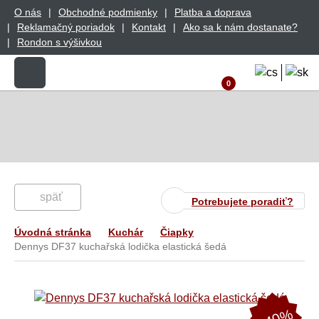
O nás
Obchodné podmienky
Platba a doprava
Reklamačný poriadok
Kontakt
Ako sa k nám dostanate?
Rondon s výšivkou
0
späť
Potrebujete poradiť?
Úvodná stránka
Kuchár
Čiapky
Dennys DF37 kuchařská lodička elastická šedá