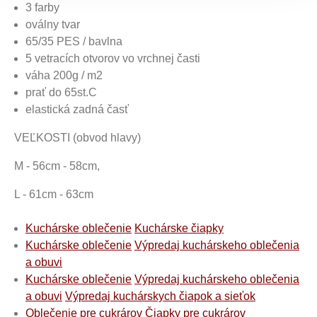
3 farby
oválny tvar
65/35 PES / bavlna
5 vetracích otvorov vo vrchnej časti
váha 200g / m2
prať do 65st.C
elastická zadná časť
VEĽKOSTI (obvod hlavy)
M - 56cm - 58cm,
L - 61cm - 63cm
Kuchárske oblečenie
Kuchárske čiapky
Kuchárske oblečenie
Výpredaj kuchárskeho oblečenia
a obuvi
Kuchárske oblečenie
Výpredaj kuchárskeho oblečenia
a obuvi
Výpredaj kuchárskych čiapok a sieťok
Oblečenie pre cukrárov
Čiapky pre cukrárov