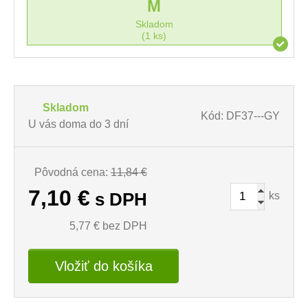
M
Skladom
(1 ks)
Skladom
Kód: DF37---GY
U vás doma do 3 dní
Pôvodná cena:
11,84 €
7,10
€
ks
s DPH
5,77
€ bez DPH
Vložiť do košíka