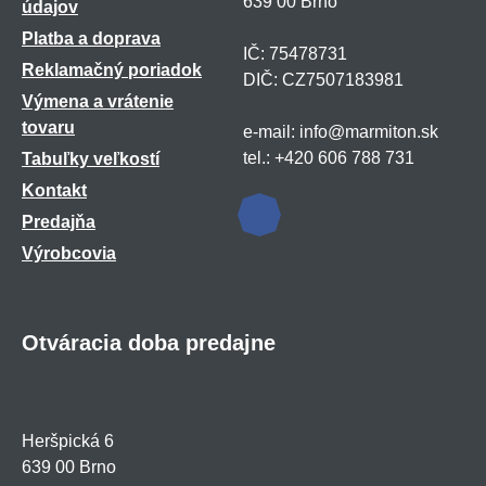
639 00 Brno
údajov
Platba a doprava
IČ: 75478731
Reklamačný poriadok
DIČ: CZ7507183981
Výmena a vrátenie
tovaru
e-mail: info@marmiton.sk
tel.: +420 606 788 731
Tabuľky veľkostí
Kontakt
Predajňa
Výrobcovia
Otváracia doba predajne
Heršpická 6
639 00 Brno