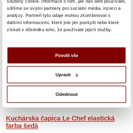
soubory cookie. Informace o tom, jak náš web používáte,
sdílíme se svými partnery pro sociální média, inzerci a
analýzy. Partneři tyto údaje mohou zkombinovat s
Vložiť do košíka s
dalšími informacemi, které jste jim poskytli nebo které
výšivkou
získali v důsledku toho, že používáte jejich služby.
UPOZORNENIE
- tovar po vytvorení výšivky nie
je možné vymeniť alebo vrátiť! Doba tvorby
Povolit vše
výšivky je 10-15 pracovných dní (v čase pred
vianočnými sviatkami sa zdvojnásobí).
Upravit
Odmítnout
Popis a parametre
Kategória
Kuchárska čapica Le Chef elastická
farba šedá