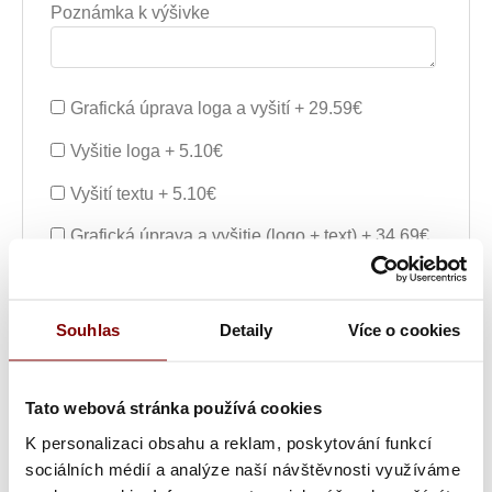
Poznámka k výšivke
Grafická úprava loga a vyšití + 29.59€
Vyšitie loga + 5.10€
Vyšití textu + 5.10€
Grafická úprava a vyšitie (logo + text) + 34.69€
Vyšitie loga a textu (bez grafickej úpravy) +
Souhlas
Detaily
Více o cookies
10.20€
Ukážka textu:
Tato webová stránka používá cookies
K personalizaci obsahu a reklam, poskytování funkcí
sociálních médií a analýze naší návštěvnosti využíváme
7,10
€
ks