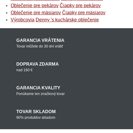
Oblečenie pre pekárov
Čiapky pre pekárov
Oblečenie pre mäsiarov
Čiapky pre mäsiarov
Výrobcovia
Denny 's kuchárske oblečenie
GARANCIA VRÁTENIA
Tovar môžete do 30 dní vrátiť
DOPRAVA ZDARMA
nad 160 €
GARANCIA KVALITY
Ponúkame len značkový tovar
TOVAR SKLADOM
90% produktov skladom