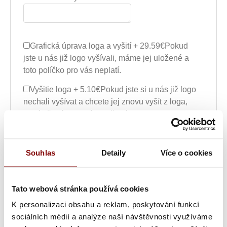
Grafická úprava loga a vyšití + 29.59€
Pokud
jste u nás již logo vyšívali, máme jej uložené a
toto políčko pro vás neplatí.
Vyšitie loga + 5.10€
Pokud jste si u nás již logo
nechali vyšívat a chcete jej znovu vyšít z loga,
které již máme u nás uložené.
Vyšití textu + 5.10€
Maximálně dvouřádkové
vyšití jména, přezdívky nebo pracovní pozice.
Souhlas
Detaily
Více o cookies
Grafická úprava a vyšitie (logo + text) +
34.69€
Ak ste u nás už logo vyšívali, máme ho
Tato webová stránka používá cookies
uložené a toto políčko pre vás neplatí. Maximálne
dvojriadkové vyšitie mená, prezývky alebo
K personalizaci obsahu a reklam, poskytování funkcí
pracovnej pozície.
sociálních médií a analýze naší návštěvnosti využíváme