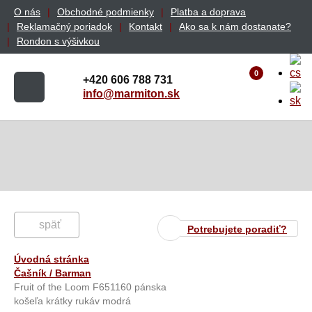
O nás
Obchodné podmienky
Platba a doprava
Reklamačný poriadok
Kontakt
Ako sa k nám dostanate?
Rondon s výšivkou
0
+420 606 788 731
info@marmiton.sk
späť
Potrebujete poradiť?
Úvodná stránka
Čašník / Barman
Fruit of the Loom F651160 pánska
košeľa krátky rukáv modrá