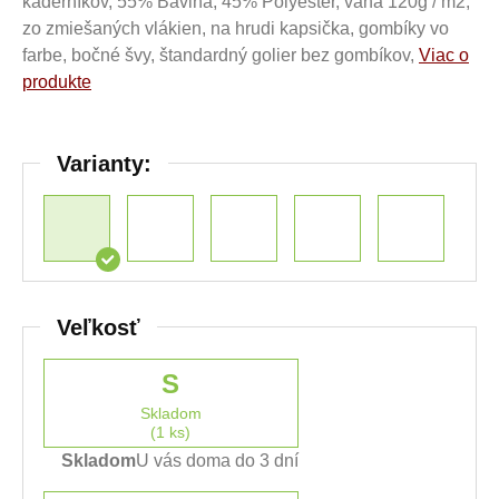
kaderníkov, 55% Bavlna, 45% Polyester, váha 120g / m2,
zo zmiešaných vlákien, na hrudi kapsička, gombíky vo
farbe, bočné švy, štandardný golier bez gombíkov,
Viac o
produkte
Varianty:
Veľkosť
S
Skladom
(1 ks)
Skladom
U vás doma do 3 dní