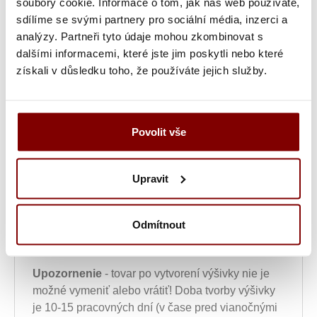
soubory cookie. Informace o tom, jak náš web používáte,
Vyšitie loga a textu (bez grafickej úpravy) +
sdílíme se svými partnery pro sociální média, inzerci a
10.20€
Ak ste si u nás už logo nechali vyšívať a
analýzy. Partneři tyto údaje mohou zkombinovat s
chcete ho znovu vyšiť z loga, ktoré už máme u
dalšími informacemi, které jste jim poskytli nebo které
nás uložené.
získali v důsledku toho, že používáte jejich služby.
Ukážka textu:
Povolit vše
16,45
€
ks
Upravit
Vložiť do košíka s
Odmítnout
výšivkou
Upozornenie
- tovar po vytvorení výšivky nie je
možné vymeniť alebo vrátiť! Doba tvorby výšivky
je 10-15 pracovných dní (v čase pred vianočnými