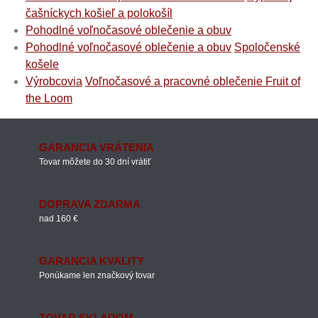
čašníckych košieľ a polokošíl
Pohodlné voľnočasové oblečenie a obuv
Pohodlné voľnočasové oblečenie a obuv
Spoločenské
košele
Výrobcovia
Voľnočasové a pracovné oblečenie Fruit of
the Loom
GARANCIA VRÁTENIA
Tovar môžete do 30 dní vrátiť
DOPRAVA ZDARMA
nad 160 €
GARANCIA KVALITY
Ponúkame len značkový tovar
TOVAR SKLADOM