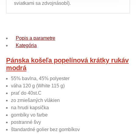
sviatkami sa zdvojnásobí).
Popis a parametre
Kategória
Pánska košeľa popelínová krátky rukáv
modrá
55% bavlna, 45% polyester
váha 120 g (White 115 g)
prať do 40st.C
zo zmiešaných vlákien
na hrudi kapsička
gombíky vo farbe
postranné švy
štandardné golier bez gombíkov