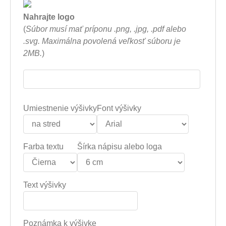
Nahrajte logo
(
Súbor musí mať príponu .png, .jpg, .pdf alebo
.svg. Maximálna povolená veľkosť súboru je
2MB.
)
Umiestnenie výšivky
Font výšivky
Farba textu
Šírka nápisu alebo loga
Text výšivky
Poznámka k výšivke