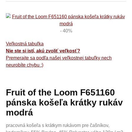
- 40%
Veľkostná tabuľka
Nie ste si istí, akú zvoliť veľkosť?
Premerajte sa podľa našej veľkostnej tabuľky nech
neurobíte chybu :)
Fruit of the Loom F651160
pánska košeľa krátky rukáv
modrá
pracovná košeľa s krátkym rukávom pre čašníkov,