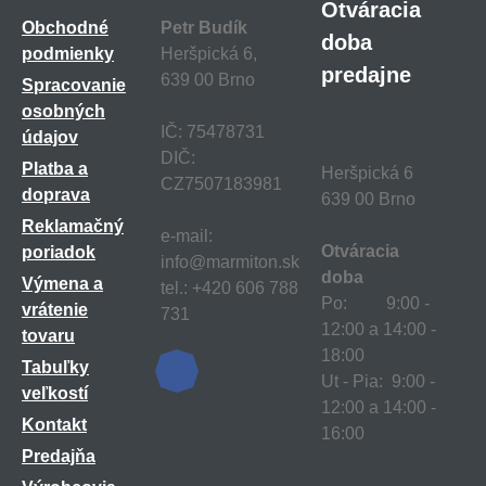
Otváracia
Obchodné
Petr Budík
doba
podmienky
Heršpická 6,
predajne
639 00 Brno
Spracovanie
osobných
IČ: 75478731
údajov
DIČ:
Platba a
Heršpická 6
CZ7507183981
doprava
639 00 Brno
Reklamačný
e-mail:
Otváracia
poriadok
info@marmiton.sk
doba
Výmena a
tel.: +420 606 788
Po: 9:00 -
vrátenie
731
12:00 a 14:00 -
tovaru
18:00
Tabuľky
Ut - Pia: 9:00 -
veľkostí
12:00 a 14:00 -
Kontakt
16:00
Predajňa