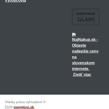
Výrobcovia
Zistiť viac
Všetky práva vyhradené ©
2026
marmiton.sk
,