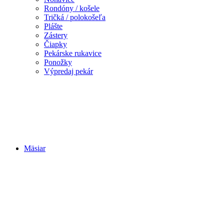
Rondóny / košele
Tričká / polokošeľa
Plášte
Zástery
Čiapky
Pekárske rukavice
Ponožky
Výpredaj pekár
Mäsiar