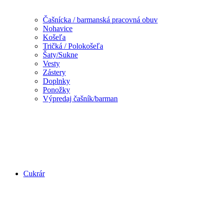
Čašnícka / barmanská pracovná obuv
Nohavice
Košeľa
Tričká / Polokošeľa
Šaty/Sukne
Vesty
Zástery
Doplnky
Ponožky
Výpredaj čašník/barman
Cukrár