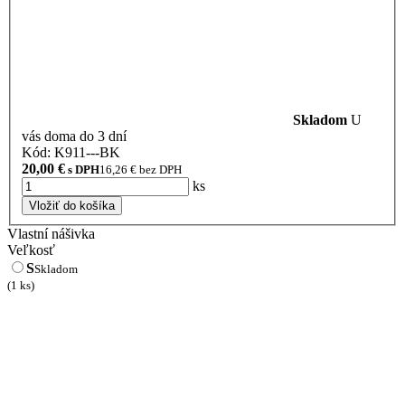
Skladom
U
vás doma do 3 dní
Kód: K911---BK
20,00
€
s DPH
16,26
€ bez DPH
ks
Vložiť do košíka
Vlastní nášivka
Veľkosť
S
Skladom
(1 ks)