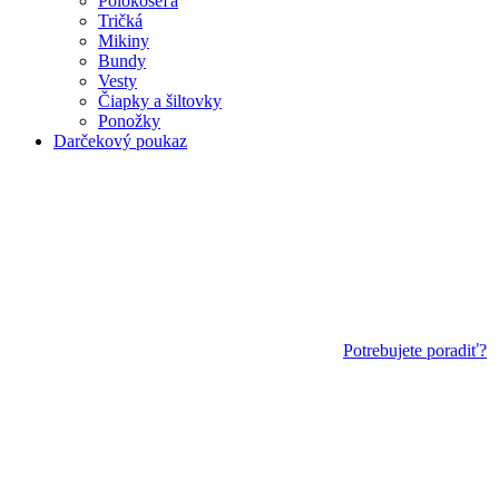
Polokošeľa
Tričká
Mikiny
Bundy
Vesty
Čiapky a šiltovky
Ponožky
Darčekový poukaz
Potrebujete poradiť?