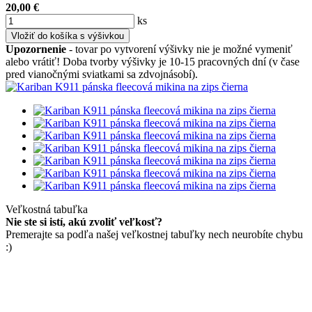
20,00
€
ks
Vložiť do košíka s výšivkou
Upozornenie
- tovar po vytvorení výšivky nie je možné vymeniť
alebo vrátiť! Doba tvorby výšivky je 10-15 pracovných dní (v čase
pred vianočnými sviatkami sa zdvojnásobí).
Veľkostná tabuľka
Nie ste si istí, akú zvoliť veľkosť?
Premerajte sa podľa našej veľkostnej tabuľky nech neurobíte chybu
:)