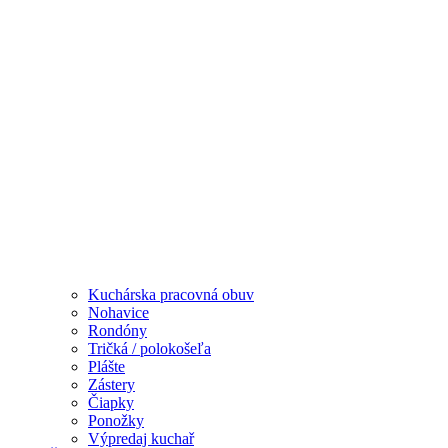
Kuchárska pracovná obuv
Nohavice
Rondóny
Tričká / polokošeľa
Plášte
Zástery
Čiapky
Ponožky
Výpredaj kuchař