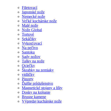
Filetovací
Japonské nože
Nemecké nože
Veľké kuchárske nože
Malé nože
Nože Global
Tortové
Sekáčiky
Vykosťovací
Na pečivo
Santoku
Sady nožov
Tašky na nože
Ocieľky
Škrabky na zemiaky
vidličky
Pinzety
Ďalšie príslušenstvo
Magnetické stojany a lišty
Dosky na krájanie
Brusne kamene
Výpredaj kuchárske nože