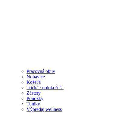
Pracovná obuv
Nohavice
Košeľa
Tričká / polokošeľa
Zástery
Ponožky
Tuniky
Výpredaj wellness