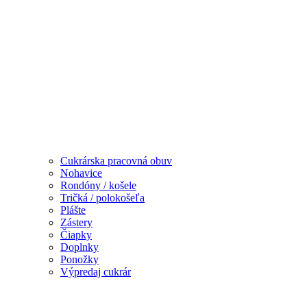
Cukrárska pracovná obuv
Nohavice
Rondóny / košele
Tričká / polokošeľa
Plášte
Zástery
Čiapky
Doplnky
Ponožky
Výpredaj cukrár