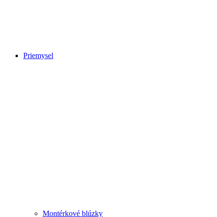
Priemysel
Montérkové blúzky