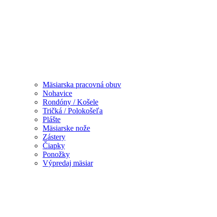
Mäsiarska pracovná obuv
Nohavice
Rondóny / Košele
Tričká / Polokošeľa
Plášte
Mäsiarske nože
Zástery
Čiapky
Ponožky
Výpredaj mäsiar