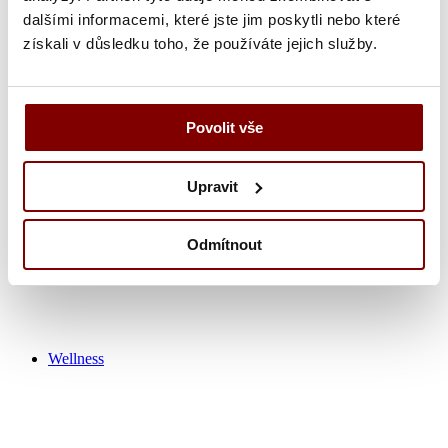
dalšími informacemi, které jste jim poskytli nebo které
získali v důsledku toho, že používáte jejich služby.
Zdravotnícka obuv
Nohavice
Tuniky
Košeľa
Povolit vše
Tričká / polokošeľa
Zdravotnícke plášťa
Čiapky
Upravit
Ponožky
Výpredaj zdravotník
Odmítnout
Wellness