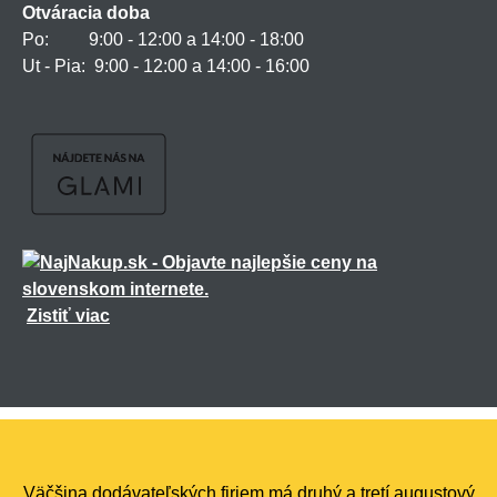
Otváracia doba
Po: 9:00 - 12:00 a 14:00 - 18:00
Ut - Pia: 9:00 - 12:00 a 14:00 - 16:00
Zistiť viac
Všetky práva vyhradené ©
2026
marmiton.sk
,
realizácia
Shean.cz
Väčšina dodávateľských firiem má druhý a tretí augustový