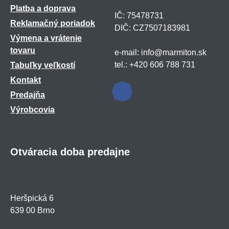
Platba a doprava
IČ: 75478731
Reklamačný poriadok
DIČ: CZ7507183981
Výmena a vrátenie
tovaru
e-mail: info@marmiton.sk
tel.: +420 606 788 731
Tabuľky veľkostí
Kontakt
Predajňa
Výrobcovia
Otváracia doba predajne
Heršpická 6
639 00 Brno