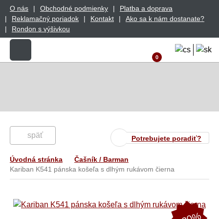
O nás
Obchodné podmienky
Platba a doprava
Reklamačný poriadok
Kontakt
Ako sa k nám dostanate?
Rondon s výšivkou
0
späť
Potrebujete poradiť?
Úvodná stránka
Čašník / Barman
Kariban K541 pánska košeľa s dlhým rukávom čierna