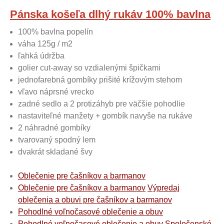
Pánska košeľa dlhý rukáv 100% bavlna
100% bavlna popelín
váha 125g / m2
ľahká údržba
golier cut-away so vzdialenými špičkami
jednofarebná gombíky prišité krížovým stehom
vľavo náprsné vrecko
zadné sedlo a 2 protizáhyb pre väčšie pohodlie
nastaviteľné manžety + gombík navyše na rukáve
2 náhradné gombíky
tvarovaný spodný lem
dvakrát skladané švy
Oblečenie pre čašníkov a barmanov
Oblečenie pre čašníkov a barmanov
Výpredaj
oblečenia a obuvi pre čašníkov a barmanov
Pohodlné voľnočasové oblečenie a obuv
Pohodlné voľnočasové oblečenie a obuv
Spoločenské