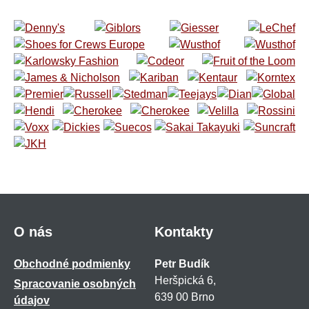
O nás
Kontakty
Obchodné podmienky
Petr Budík
Heršpická 6,
Spracovanie osobných
639 00 Brno
údajov