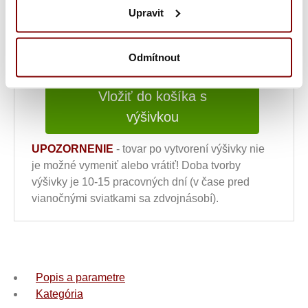
Upravit
15,84
€
ks
Odmítnout
Vložiť do košíka s
výšivkou
UPOZORNENIE
- tovar po vytvorení výšivky nie
je možné vymeniť alebo vrátiť! Doba tvorby
výšivky je 10-15 pracovných dní (v čase pred
vianočnými sviatkami sa zdvojnásobí).
Popis a parametre
Kategória