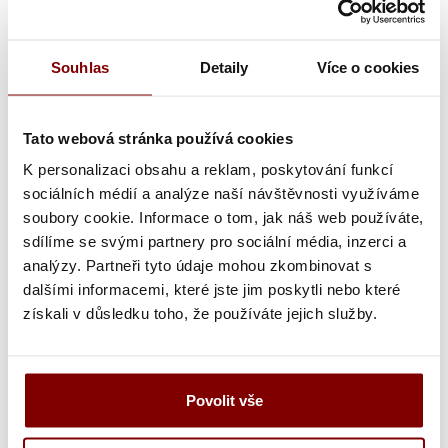
Text výšivky
Souhlas
Detaily
Více o cookies
Poznámka k výšivke
Tato webová stránka používá cookies
K personalizaci obsahu a reklam, poskytování funkcí
Grafická úprava loga a vyšití + 29.59€
sociálních médií a analýze naší návštěvnosti využíváme
Vyšitie loga + 5.10€
soubory cookie. Informace o tom, jak náš web používáte,
sdílíme se svými partnery pro sociální média, inzerci a
Vyšití textu + 5.10€
analýzy. Partneři tyto údaje mohou zkombinovat s
dalšími informacemi, které jste jim poskytli nebo které
Grafická úprava a vyšitie (logo + text) + 34.69€
získali v důsledku toho, že používáte jejich služby.
Vyšitie loga a textu (bez grafickej úpravy) +
10.20€
Povolit vše
Ukážka textu: