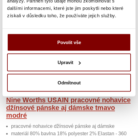
analýzy. Partneři tyto údaje mohou zkombinovat s
výšivkou
dalšími informacemi, které jste jim poskytli nebo které
získali v důsledku toho, že používáte jejich služby.
UPOZORNENIE
- tovar po vytvorení výšivky nie
je možné vymeniť alebo vrátiť! Doba tvorby
výšivky je 10-15 pracovných dní (v čase pred
vianočnými sviatkami sa zdvojnásobí).
Povolit vše
Upravit
Popis a parametre
Odmítnout
Kategória
Nine Worths USAIN pracovné nohavice
džínsové pánske aj dámske tmavo
modré
pracovné nohavice džínsové pánske aj dámske
materiál 80% bavlna 18% polyester 2% Elastan - 360