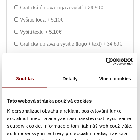
Grafická úprava loga a vyšití + 29.59€
Vyšitie loga + 5.10€
Vyšití textu + 5.10€
Grafická úprava a vyšitie (logo + text) + 34.69€
Vyšitie loga a textu (bez grafickej úpravy) +
10.20€
Souhlas
Detaily
Více o cookies
Ukážka textu:
Tato webová stránka používá cookies
K personalizaci obsahu a reklam, poskytování funkcí
73,06
€
ks
sociálních médií a analýze naší návštěvnosti využíváme
soubory cookie. Informace o tom, jak náš web používáte,
sdílíme se svými partnery pro sociální média, inzerci a
Vložiť do košíka s