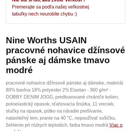
Premerajte sa podľa našej veľkostnej
tabuľky nech neurobíte chybu :)
Nine Worths USAIN
pracovné nohavice džínsové
pánske aj dámske tmavo
modré
pracovné nohavice džínsové pánske aj dámske, materiál
80% bavlna 18% polyester 2% Elastan - 360 g/m² -
DOBBY DENIM JOGG, predtvarované chrániče kolien,
poloelastický opasok, sťahovacia šnúrka, 11 vreciek,
slučky na opasok, pútko na náradie prešívanie,
nataviteľný lem, pranie na 40 °C, nepoužívať sušičku,
žehlenie pri nízkych teplotách, farba tmavo modrá
Viac o