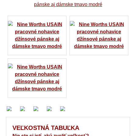
VEĽKOSTNÁ TABUĽKA
Nie ste si istí, akú zvoliť veľkosť?