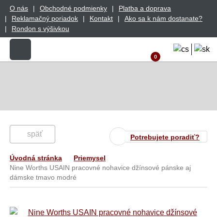
O nás
Obchodné podmienky
Platba a doprava
Reklamačný poriadok
Kontakt
Ako sa k nám dostanate?
Rondon s výšivkou
0
späť
Potrebujete poradiť?
Úvodná stránka
Priemysel
Nine Worths USAIN pracovné nohavice džínsové pánske aj
dámske tmavo modré