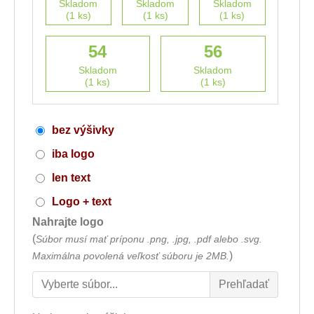
Skladom
Skladom
Skladom
(1 ks)
(1 ks)
(1 ks)
54
56
Skladom
Skladom
(1 ks)
(1 ks)
bez výšivky
iba logo
len text
Logo + text
Nahrajte logo
(
Súbor musí mať príponu .png, .jpg, .pdf alebo .svg.
)
Maximálna povolená veľkosť súboru je 2MB.