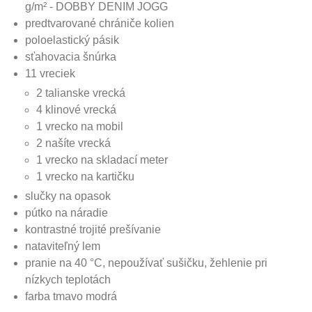
g/m² - DOBBY DENIM JOGG
predtvarované chrániče kolien
poloelastický pásik
sťahovacia šnúrka
11 vreciek
2 talianske vrecká
4 klinové vrecká
1 vrecko na mobil
2 našíte vrecká
1 vrecko na skladací meter
1 vrecko na kartičku
slučky na opasok
pútko na náradie
kontrastné trojité prešívanie
nataviteľný lem
pranie na 40 °C, nepoužívať sušičku, žehlenie pri
nízkych teplotách
farba tmavo modrá