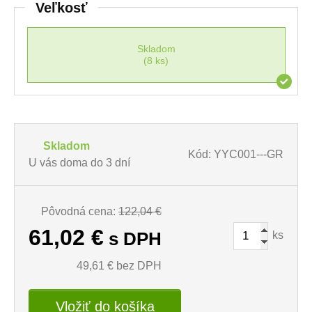
Veľkosť
Skladom
(8 ks)
Skladom
Kód: YYC001---GR
U vás doma do 3 dní
Pôvodná cena:
122,04 €
61,02
€
ks
s DPH
49,61
€ bez DPH
Vložiť do košíka