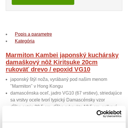
Popis a parametre
Kategória
Marmiton Kambei japonský kuchársky
damaškový nôž Kiritsuke 20cm
rukoväť drevo / epoxid VG10
japonský štýl noža, vyrábaný pod našim menom
"Marmiton" v Hong Kongu
damascénska oceľ, jadro VG10 (67 vrstiev), striedajúce
sa vrstvy ocele tvorí typický Damascénsky vzor
dĺžka ostria 20,5 cm, dĺžka rukoväte 12,5 cm, celková
dĺžka 33 cm, hmotnosť 175 g, šírka 2,2 mm
tvrdosť ocele HRC 60-62
osemhranná rukoväť kombinácia drevo / epoxid a