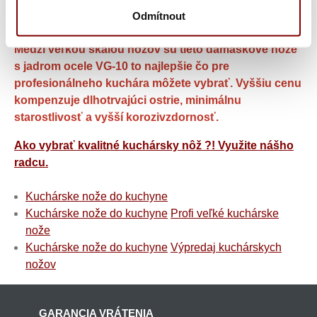
nerezová oceľ, ktorá má vyššiu stabilitu ostrie, často
Odmítnout
lepšie koróznu odolnosť a zvýraznenou životnosť ostria.
Medzi veľkou škálou nožov sú tieto damaškové nože
s jadrom ocele VG-10 to najlepšie čo pre
profesionálneho kuchára môžete vybrať. Vyššiu cenu
kompenzuje dlhotrvajúci ostrie, minimálnu
starostlivosť a vyšší korozivzdornosť.
Ako vybrať kvalitné kuchársky nôž ?! Využite nášho
radcu.
Kuchárske nože do kuchyne
Kuchárske nože do kuchyne
Profi veľké kuchárske
nože
Kuchárske nože do kuchyne
Výpredaj kuchárskych
nožov
GARANCIA VRÁTENIA