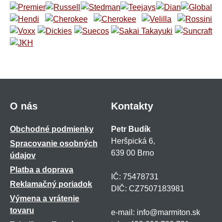
O nás
Kontakty
Obchodné podmienky
Petr Budík
Heršpická 6,
Spracovanie osobných
639 00 Brno
údajov
Platba a doprava
IČ: 75478731
Reklamačný poriadok
DIČ: CZ7507183981
Výmena a vrátenie
tovaru
e-mail: info@marmiton.sk