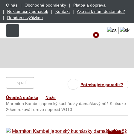
O nás
Obchodné podmienky
Platba a doprava
Reklamačný poriadok
Kontakt
Ako sa k nám dostanate?
Rondon s výšivkou
0
späť
Potrebujete poradiť?
Úvodná stránka
Nože
Marmiton Kambei japonský kuchársky damaškový nôž Kiritsuke
20cm rukoväť drevo / epoxid VG10