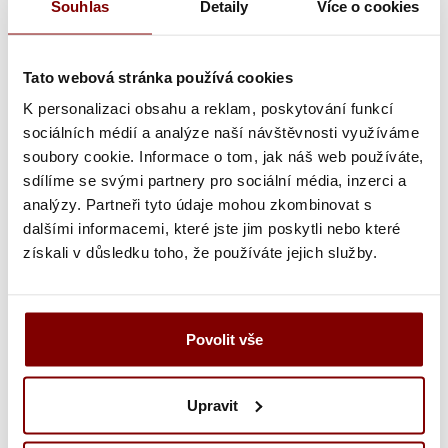
Souhlas
Detaily
Více o cookies
ozdobným nitom
uhol ostria 15 stupňov
nôž umývajte v ruke bez použitia umývačky
Tato webová stránka používá cookies
nepoužívať na zmrazené potraviny, možnosť vylomenie
K personalizaci obsahu a reklam, poskytování funkcí
ostrie
sociálních médií a analýze naší návštěvnosti využíváme
soubory cookie. Informace o tom, jak náš web používáte,
Damascénskej (Damašková oceľ)
sdílíme se svými partnery pro sociální média, inzerci a
Damašková oceľ sa vyrába opakovaným skováním,
analýzy. Partneři tyto údaje mohou zkombinovat s
prekladaním a znovu skováním niekoľkých pásikov ocele
dalšími informacemi, které jste jim poskytli nebo které
o rozdielnych vlastnostiach, takto vzniká charakteristický
získali v důsledku toho, že používáte jejich služby.
vzor, ​​ktorý máva desiatky až stovky vrstiev. Damašková
oceľ je vďaka zoskupenie materiálov rozdielnych
vlastností (mäkšie a ohybnejšie oceľ je spájaná s tvrdšie
Povolit vše
a krehkejšie ocelí) dlhodobo ostrá a odolná. Vo výsledku
je kombináciou toho najlepšieho z oboch ocelí.
Upravit
Jadro tohto Damaškové ocele tvorí jedna z najlepšie
hodnotených ocelí
VG-10
. Vysoko abrazívne odolná