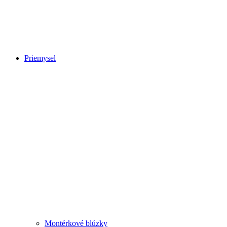
Priemysel
Montérkové blúzky