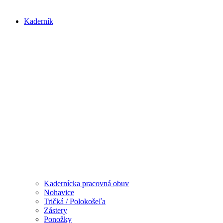
Kaderník
Kadernícka pracovná obuv
Nohavice
Tričká / Polokošeľa
Zástery
Ponožky