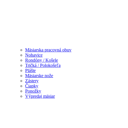
Mäsiarska pracovná obuv
Nohavice
Rondóny / Košele
Tričká / Polokošeľa
Plášte
Mäsiarske nože
Zástery
Čiapky
Ponožky
Výpredaj mäsiar