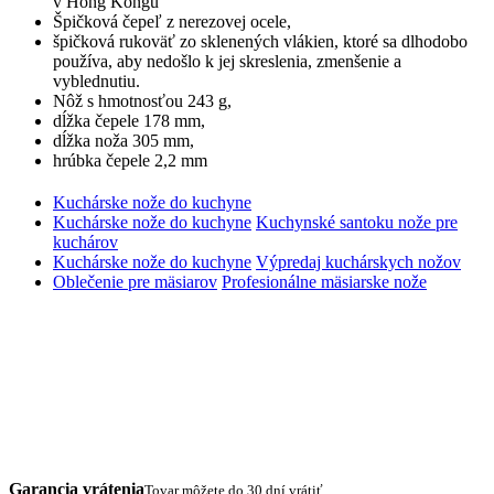
v Hong Kongu
Špičková čepeľ z nerezovej ocele,
špičková rukoväť zo sklenených vlákien, ktoré sa dlhodobo
používa, aby nedošlo k jej skreslenia, zmenšenie a
vyblednutiu.
Nôž s hmotnosťou 243 g,
dĺžka čepele 178 mm,
dĺžka noža 305 mm,
hrúbka čepele 2,2 mm
Kuchárske nože do kuchyne
Kuchárske nože do kuchyne
Kuchynské santoku nože pre
kuchárov
Kuchárske nože do kuchyne
Výpredaj kuchárskych nožov
Oblečenie pre mäsiarov
Profesionálne mäsiarske nože
Garancia vrátenia
Tovar môžete do 30 dní vrátiť