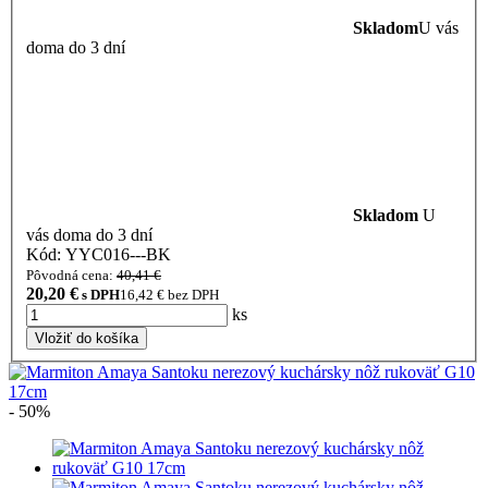
Skladom
U vás
doma do 3 dní
Skladom
U
vás doma do 3 dní
Kód: YYC016---BK
Pôvodná cena:
40,41 €
20,20
€
s DPH
16,42
€ bez DPH
ks
Vložiť do košíka
- 50%