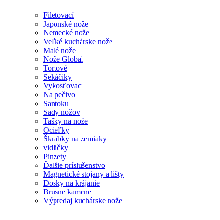
Filetovací
Japonské nože
Nemecké nože
Veľké kuchárske nože
Malé nože
Nože Global
Tortové
Sekáčiky
Vykosťovací
Na pečivo
Santoku
Sady nožov
Tašky na nože
Ocieľky
Škrabky na zemiaky
vidličky
Pinzety
Ďalšie príslušenstvo
Magnetické stojany a lišty
Dosky na krájanie
Brusne kamene
Výpredaj kuchárske nože