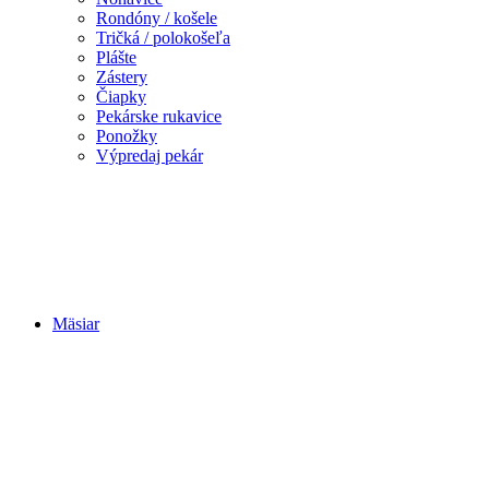
Rondóny / košele
Tričká / polokošeľa
Plášte
Zástery
Čiapky
Pekárske rukavice
Ponožky
Výpredaj pekár
Mäsiar