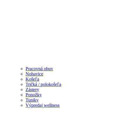
Pracovná obuv
Nohavice
Košeľa
Tričká / polokošeľa
Zástery
Ponožky
Tuniky
Výpredaj wellness