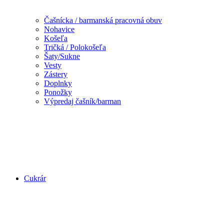
Čašnícka / barmanská pracovná obuv
Nohavice
Košeľa
Tričká / Polokošeľa
Šaty/Sukne
Vesty
Zástery
Doplnky
Ponožky
Výpredaj čašník/barman
Cukrár