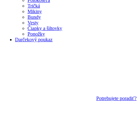
Polokošeľa
Tričká
Mikiny
Bundy
Vesty
Čiapky a šiltovky
Ponožky
Darčekový poukaz
Potrebujete poradiť?