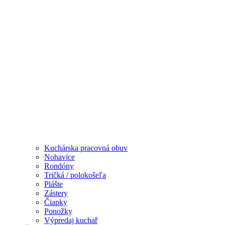
Kuchárska pracovná obuv
Nohavice
Rondóny
Tričká / polokošeľa
Plášte
Zástery
Čiapky
Ponožky
Výpredaj kuchař