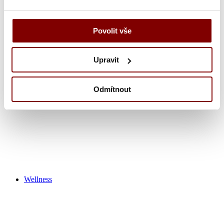
Zdravotnícka obuv
Povolit vše
Nohavice
Tuniky
Košeľa
Upravit
Tričká / polokošeľa
Zdravotnícke plášťa
Čiapky
Odmítnout
Ponožky
Výpredaj zdravotník
Wellness