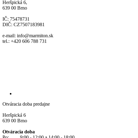
Heršpická 6,
639 00 Brno
IČ: 75478731
DIČ: CZ7507183981
e-mail: info@marmiton.sk
tel.: +420 606 788 731
Otváracia doba predajne
Heršpická 6
639 00 Brno
Otváracia doba
Po: 9:00 - 12:00 a 14:00 - 18:00