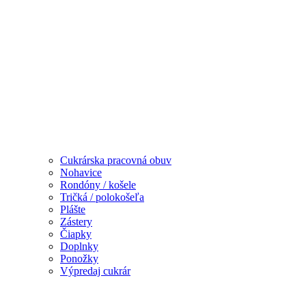
Cukrárska pracovná obuv
Nohavice
Rondóny / košele
Tričká / polokošeľa
Plášte
Zástery
Čiapky
Doplnky
Ponožky
Výpredaj cukrár