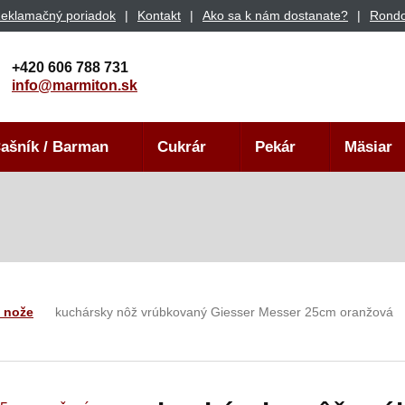
eklamačný poriadok
Kontakt
Ako sa k nám dostanate?
Rondo
+420 606 788 731
info@marmiton.sk
ašník / Barman
Cukrár
Pekár
Mäsiar
 nože
kuchársky nôž vrúbkovaný Giesser Messer 25cm oranžová