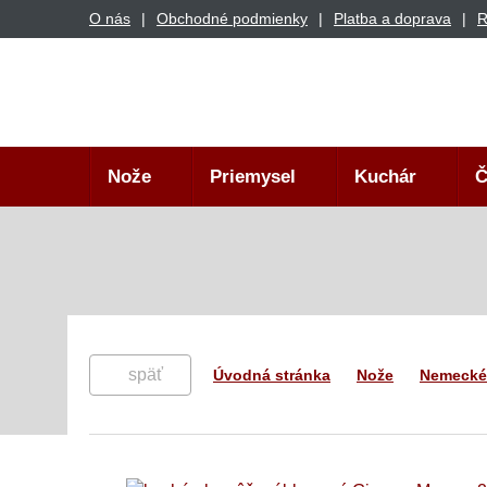
O nás
Obchodné podmienky
Platba a doprava
R
Nože
Priemysel
Kuchár
Č
späť
Úvodná stránka
Nože
Nemecké