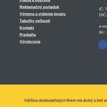
Platba a doprava
Reklamačný poriadok
IČ: 
Výmena a vrátenie tovaru
DIČ
Tabuľky veľkostí
e-ma
Kontakt
tel.
Predajňa
Výrobcovia
Všetky práva vyhradené ©
2026
marmiton.sk
,
Väčšina dodávateľských firiem má druhý a tretí 
realizácia
Shean.cz