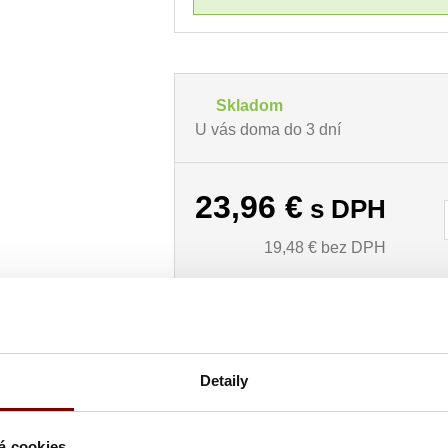
Skladom
U vás doma do 3 dní
23,96
€
s DPH
19,48
€ bez DPH
Detaily
á cookies