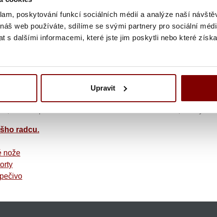
er Messer
klam, poskytování funkcí sociálních médií a analýze naší návšt
 náš web používáte, sdílíme se svými partnery pro sociální média
 s dalšími informacemi, které jste jim poskytli nebo které získa
ia
Upravit
ou šupkou alebo kôrou
e, tvrdená pod tlakom na tvrdosť 56 až 57 Rockwell, matný lešte
ášho radcu.
 nože
orty
pečivo