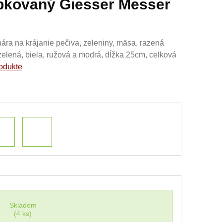
bkovaný Giesser Messer
ára na krájanie pečiva, zeleniny, mäsa, razená
 zelená, biela, ružová a modrá, dĺžka 25cm, celková
rodukte
Skladom
(4 ks)