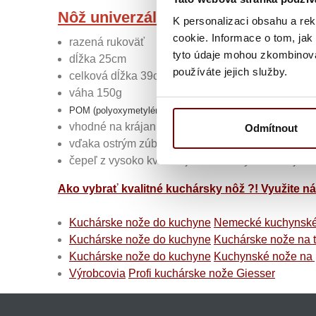
Nôž univerzálny vrúbkovaný Giess
K personalizaci obsahu a re
cookie. Informace o tom, jak
razená rukoväť
tyto údaje mohou zkombinovat
dĺžka 25cm
používáte jejich služby.
celková dĺžka 39cm
váha 150g
POM (polyoxymetylénu) rukoväť
vhodné na krájanie chleba, knedlí, zeleniny, ovoc
Odmítnout
vďaka ostrým zúbkom výborne prechádza aj tvrd
čepeľ z vysoko kvalitnej chróm-molybdénovej ocel
Ako vybrať kvalitné kuchársky nôž ?! Využite n
Kuchárske nože do kuchyne
Nemecké kuchynské
Kuchárske nože do kuchyne
Kuchárske nože na t
Kuchárske nože do kuchyne
Kuchynské nože na 
Výrobcovia
Profi kuchárske nože Giesser