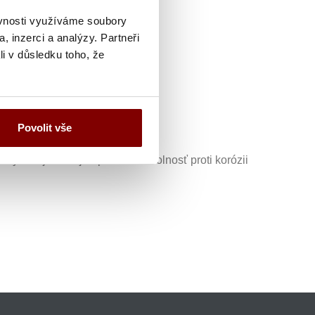
ěvnosti využíváme soubory
, inzerci a analýzy. Partneři
li v důsledku toho, že
Povolit vše
ný okraj zaisťuje optimálnu odolnosť proti korózii