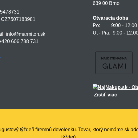
639 00 Brno
75478731
Otváracia doba
: CZ7507183981
Po: 9:00 - 12:00 a
Ut - Pia: 9:00 - 12:0
il: info@marmiton.sk
: +420 606 788 731
Zistiť viac
augustový týždeň firemnú dovolenku. Tovar, ktorý nemáme skla
týždeň.