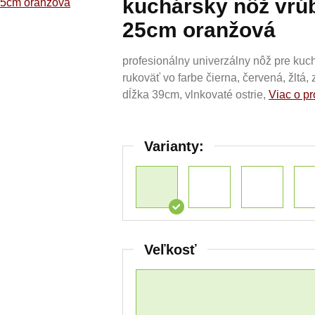
kuchársky nôž vrú
25cm oranžová
profesionálny univerzálny nôž pre kuch
rukoväť vo farbe čierna, červená, žltá,
dĺžka 39cm, vlnkovaté ostrie,
Viac o p
Varianty:
Veľkosť