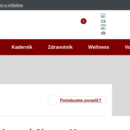
n s výšivkou
0
Kaderník
Zdravotník
Wellness
Vo
Potrebujete poradiť?