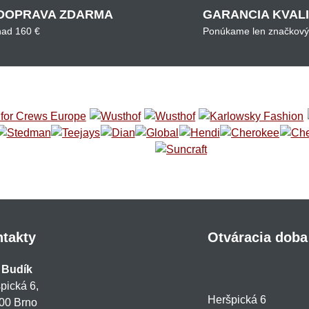
DOPRAVA ZDARMA
GARANCIA KVAL
nad 160 €
Ponúkame len značkový
takty
Otváracia doba
 Budík
pická 6,
Heršpická 6
00 Brno