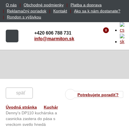
O nás
Obchodné podmienky
Platba a doprava
Reklamačný poriadok
Kontakt
Ako sa k nám dostanate?
Rondon s výšivkou
0
+420 606 788 731
info@marmiton.sk
späť
Potrebujete poradiť?
Úvodná stránka
Kuchár
Denny's DP110 kuchárska a
casnicka zastera do pása s
vreckom svetlo hnedá