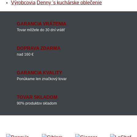
Výrobcovia
Denny 's kuchárske oblečenie
GARANCIA VRÁTENIA
Tovar môžete do 30 dní vrátiť
DOPRAVA ZDARMA
nad 160 €
GARANCIA KVALITY
Ponúkame len značkový tovar
TOVAR SKLADOM
90% produktov skladom