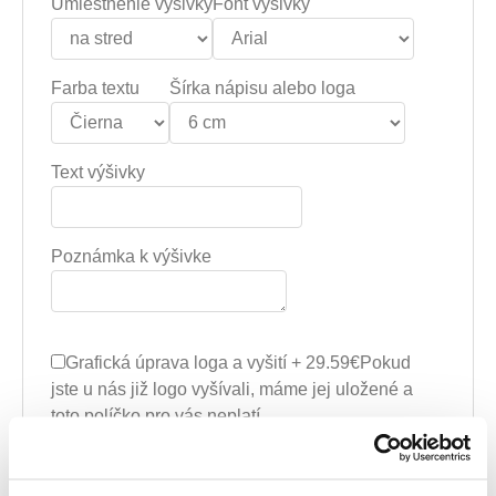
Umiestnenie výšivky
Font výšivky
Farba textu
Šírka nápisu alebo loga
Text výšivky
Poznámka k výšivke
Grafická úprava loga a vyšití + 29.59€
Pokud
jste u nás již logo vyšívali, máme jej uložené a
toto políčko pro vás neplatí.
Vyšitie loga + 5.10€
Pokud jste si u nás již logo
nechali vyšívat a chcete jej znovu vyšít z loga,