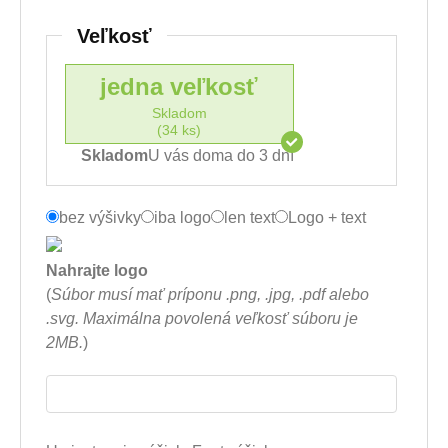
Veľkosť
jedna veľkosť
Skladom
(34 ks)
Skladom
U vás doma do 3 dní
bez výšivky
iba logo
len text
Logo + text
Nahrajte logo
(
Súbor musí mať príponu .png, .jpg, .pdf alebo
.svg. Maximálna povolená veľkosť súboru je
2MB.
)