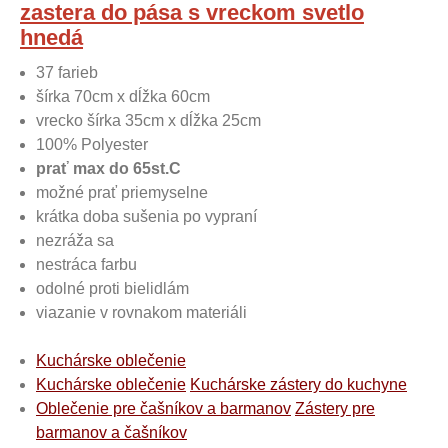
zastera do pása s vreckom svetlo
hnedá
37 farieb
šírka 70cm x dĺžka 60cm
vrecko šírka 35cm x dĺžka 25cm
100% Polyester
prať max do 65st.C
možné prať priemyselne
krátka doba sušenia po vypraní
nezráža sa
nestráca farbu
odolné proti bielidlám
viazanie v rovnakom materiáli
Kuchárske oblečenie
Kuchárske oblečenie
Kuchárske zástery do kuchyne
Oblečenie pre čašníkov a barmanov
Zástery pre
barmanov a čašníkov