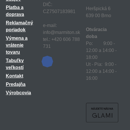
DIČ:
Platba a
Heršpická 6
CZ7507183981
doprava
639 00 Brno
Reklamačný
e-mail:
Otváracia
poriadok
info@marmiton.sk
doba
Výmena a
tel.: +420 606 788
Po: 9:00 -
vrátenie
731
12:00 a 14:00 -
tovaru
18:00
Tabuľky
Ut - Pia: 9:00 -
veľkostí
12:00 a 14:00 -
Kontakt
16:00
Predajňa
Výrobcovia