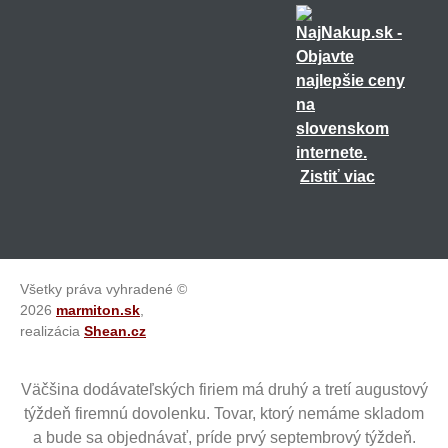
Zistiť viac
Všetky práva vyhradené ©
2026
marmiton.sk
,
realizácia
Shean.cz
Väčšina dodávateľských firiem má druhý a tretí augustový
týždeň firemnú dovolenku. Tovar, ktorý nemáme skladom
a bude sa objednávať, príde prvý septembrový týždeň.