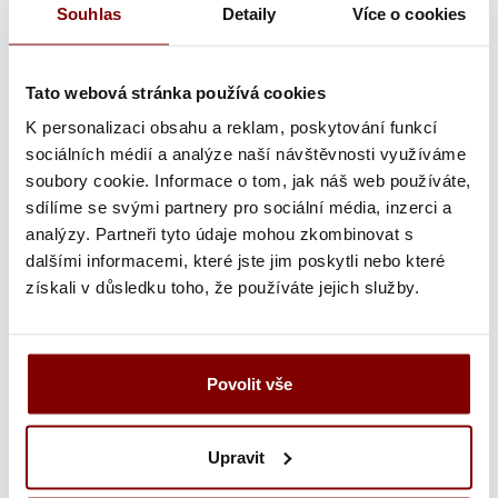
Souhlas
Detaily
Více o cookies
které již máme u nás uložené.
Vyšití textu + 5.10€
Maximálně dvouřádkové
vyšití jména, přezdívky nebo pracovní pozice.
Tato webová stránka používá cookies
Grafická úprava a vyšitie (logo + text) +
K personalizaci obsahu a reklam, poskytování funkcí
34.69€
Ak ste u nás už logo vyšívali, máme ho
sociálních médií a analýze naší návštěvnosti využíváme
uložené a toto políčko pre vás neplatí. Maximálne
soubory cookie. Informace o tom, jak náš web používáte,
dvojriadkové vyšitie mená, prezývky alebo
sdílíme se svými partnery pro sociální média, inzerci a
pracovnej pozície.
analýzy. Partneři tyto údaje mohou zkombinovat s
dalšími informacemi, které jste jim poskytli nebo které
Vyšitie loga a textu (bez grafickej úpravy) +
získali v důsledku toho, že používáte jejich služby.
10.20€
Ak ste si u nás už logo nechali vyšívať a
chcete ho znovu vyšiť z loga, ktoré už máme u
nás uložené.
Povolit vše
Ukážka textu:
Upravit