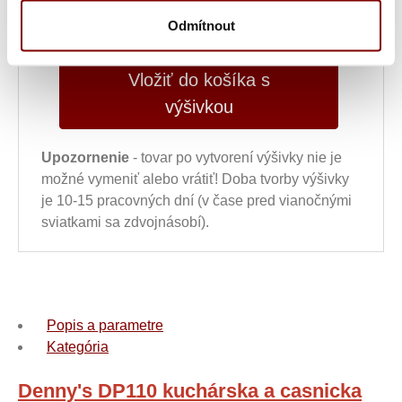
15,92
€
ks
Odmítnout
Vložiť do košíka s
výšivkou
Upozornenie
- tovar po vytvorení výšivky nie je
možné vymeniť alebo vrátiť! Doba tvorby výšivky
je 10-15 pracovných dní (v čase pred vianočnými
sviatkami sa zdvojnásobí).
Popis a parametre
Kategória
Denny's DP110 kuchárska a casnicka