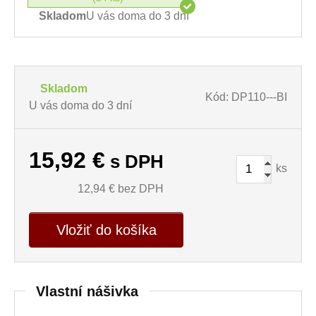
Skladom
U vás doma do 3 dní
Skladom
Kód: DP110---BI
U vás doma do 3 dní
15,92
€
s DPH
ks
12,94
€ bez DPH
Vložiť do košíka
Vlastní nášivka