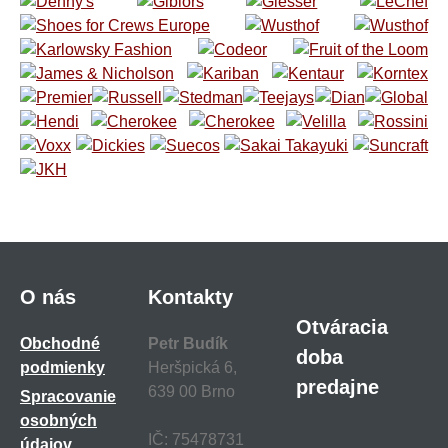
O nás
Kontakty
Otváracia
Obchodné
Petr Budík
doba
podmienky
Heršpická 6,
predajne
639 00 Brno
Spracovanie
osobných
IČ: 75478731
údajov