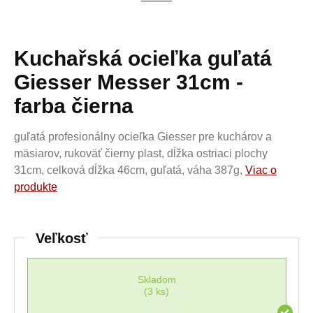
Kuchařská ocieľka guľatá
Giesser Messer 31cm -
farba čierna
guľatá profesionálny ocieľka Giesser pre kuchárov a
mäsiarov, rukoväť čierny plast, dĺžka ostriaci plochy
31cm, celková dĺžka 46cm, guľatá, váha 387g,
Viac o
produkte
Veľkosť
Skladom
(3 ks)