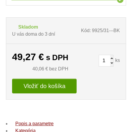
Skladom
Kód: 9925/31---BK
U vás doma do 3 dní
49,27
€
s DPH
ks
40,06
€ bez DPH
Vložiť do košíka
Popis a parametre
Kategória