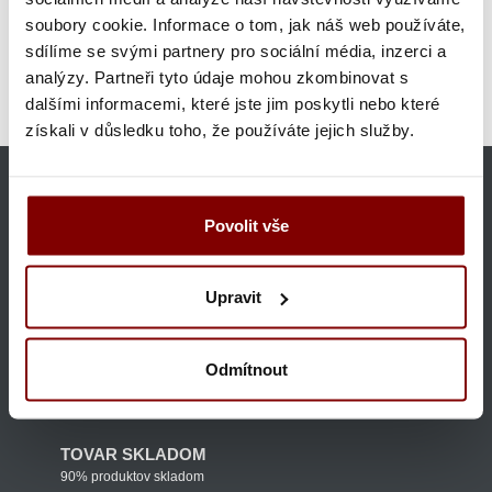
Kuchárske nože do kuchyne
soubory cookie. Informace o tom, jak náš web používáte,
Kuchárske nože do kuchyne
Ocieľky na nože pre
sdílíme se svými partnery pro sociální média, inzerci a
kuchárov
analýzy. Partneři tyto údaje mohou zkombinovat s
Oblečenie pre mäsiarov
Profesionálne mäsiarske nože
dalšími informacemi, které jste jim poskytli nebo které
Výrobcovia
Profi kuchárske nože Giesser
získali v důsledku toho, že používáte jejich služby.
GARANCIA VRÁTENIA
Tovar môžete do 30 dní vrátiť
Povolit vše
DOPRAVA ZDARMA
Upravit
nad 160 €
GARANCIA KVALITY
Odmítnout
Ponúkame len značkový tovar
TOVAR SKLADOM
90% produktov skladom