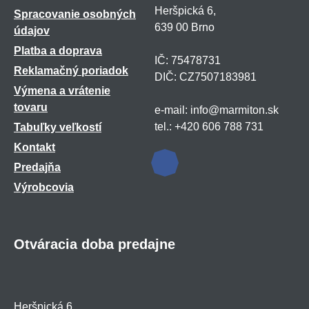
Heršpická 6,
Spracovanie osobných
639 00 Brno
údajov
Platba a doprava
IČ: 75478731
Reklamačný poriadok
DIČ: CZ7507183981
Výmena a vrátenie
tovaru
e-mail: info@marmiton.sk
tel.: +420 606 788 731
Tabuľky veľkostí
Kontakt
Predajňa
Výrobcovia
Otváracia doba predajne
Heršpická 6