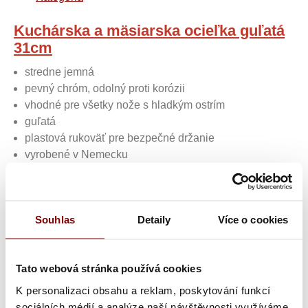
Kuchárska a mäsiarska ocieľka guľatá
31cm
stredne jemná
pevný chróm, odolný proti korózii
vhodné pre všetky nože s hladkým ostrím
guľatá
plastová rukoväť pre bezpečné držanie
vyrobené v Nemecku
Táto ocieľka sa používa pre zdvíhanie a ostrenie rezné
hrany nožov. Dôležité je pravidelné používanie. Najlepšie
pred začiatkom práce.
Souhlas
Detaily
Více o cookies
Oceľ má zvrásnenie vysokej úrovne (6-7 hrán na mm). To
poskytuje dobrý efekt ostrenie.
To znamená, že rezný výkon a špičková životnosť nože
Tato webová stránka používá cookies
sú pravidelným brúsením udržiavané v správnej kondícii.
K personalizaci obsahu a reklam, poskytování funkcí
sociálních médií a analýze naší návštěvnosti využíváme