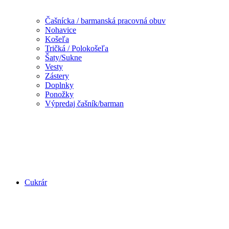
Čašnícka / barmanská pracovná obuv
Nohavice
Košeľa
Tričká / Polokošeľa
Šaty/Sukne
Vesty
Zástery
Doplnky
Ponožky
Výpredaj čašník/barman
Cukrár