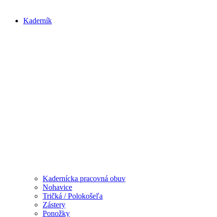
Kaderník
Kadernícka pracovná obuv
Nohavice
Tričká / Polokošeľa
Zástery
Ponožky