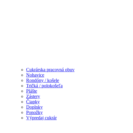
Cukrárska pracovná obuv
Nohavice
Rondóny / košele
Tričká / polokošeľa
Plášte
Zástery
Čiapky
Doplnky
Ponožky
Výpredaj cukrár