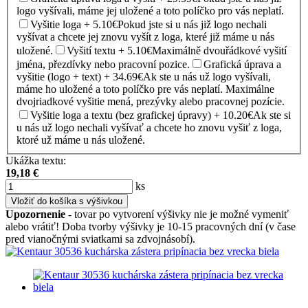
logo vyšívali, máme jej uložené a toto políčko pro vás neplatí.
Vyšitie loga + 5.10€
Pokud jste si u nás již logo nechali
vyšívat a chcete jej znovu vyšít z loga, které již máme u nás
uložené.
Vyšití textu + 5.10€
Maximálně dvouřádkové vyšití
jména, přezdívky nebo pracovní pozice.
Grafická úprava a
vyšitie (logo + text) + 34.69€
Ak ste u nás už logo vyšívali,
máme ho uložené a toto políčko pre vás neplatí. Maximálne
dvojriadkové vyšitie mená, prezývky alebo pracovnej pozície.
Vyšitie loga a textu (bez grafickej úpravy) + 10.20€
Ak ste si
u nás už logo nechali vyšívať a chcete ho znovu vyšiť z loga,
ktoré už máme u nás uložené.
Ukážka textu:
19,18
€
ks
Vložiť do košíka s výšivkou
Upozornenie
- tovar po vytvorení výšivky nie je možné vymeniť
alebo vrátiť! Doba tvorby výšivky je 10-15 pracovných dní (v čase
pred vianočnými sviatkami sa zdvojnásobí).