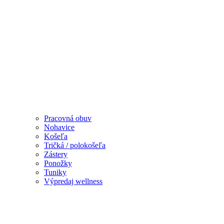
Pracovná obuv
Nohavice
Košeľa
Tričká / polokošeľa
Zástery
Ponožky
Tuniky
Výpredaj wellness