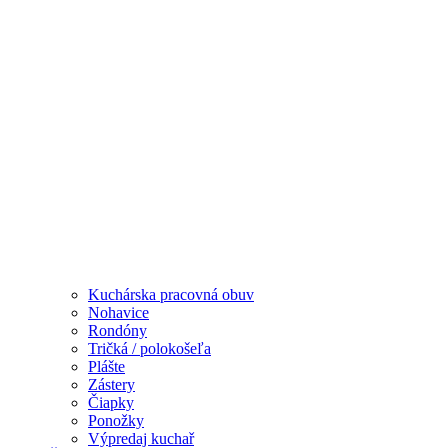
Kuchárska pracovná obuv
Nohavice
Rondóny
Tričká / polokošeľa
Plášte
Zástery
Čiapky
Ponožky
Výpredaj kuchař