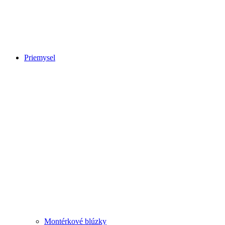
Priemysel
Montérkové blúzky