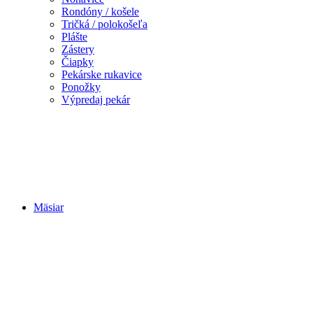
Rondóny / košele
Tričká / polokošeľa
Plášte
Zástery
Čiapky
Pekárske rukavice
Ponožky
Výpredaj pekár
Mäsiar