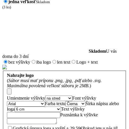
jedna veľkosť
Skladom
(3 ks)
Skladom
U vás
doma do 3 dní
bez výšivky
iba logo
len text
Logo + text
Nahrajte logo
(
Súbor musí mať príponu .png, .jpg, .pdf alebo .svg.
Maximálna povolená veľkosť súboru je 2MB.
)
Umiestnenie výšivky
Font výšivky
Farba textu
Šírka nápisu alebo
loga
Text výšivky
Poznámka k výšivke
Grafická úprava loga a vyšití + 29.59€
Pokud jste u nás již