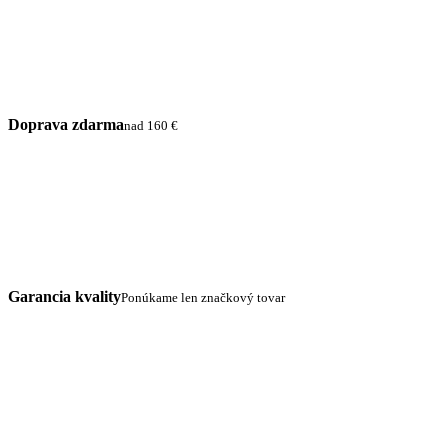
Doprava zdarma
nad 160 €
Garancia kvality
Ponúkame len značkový tovar