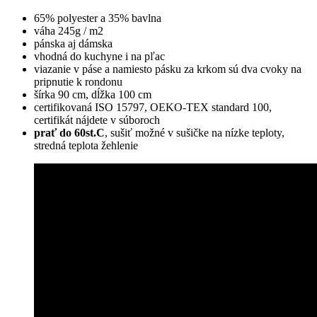
65% polyester a 35% bavlna
váha 245g / m2
pánska aj dámska
vhodná do kuchyne i na pľac
viazanie v páse a namiesto pásku za krkom sú dva cvoky na
pripnutie k rondonu
šírka 90 cm, dĺžka 100 cm
certifikovaná ISO 15797, OEKO-TEX standard 100,
certifikát nájdete v súboroch
prať do 60st.C
, sušiť možné v sušičke na nízke teploty,
stredná teplota žehlenie