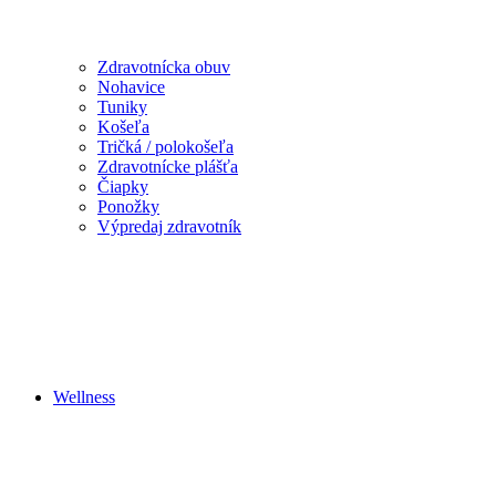
Zdravotnícka obuv
Nohavice
Tuniky
Košeľa
Tričká / polokošeľa
Zdravotnícke plášťa
Čiapky
Ponožky
Výpredaj zdravotník
Wellness