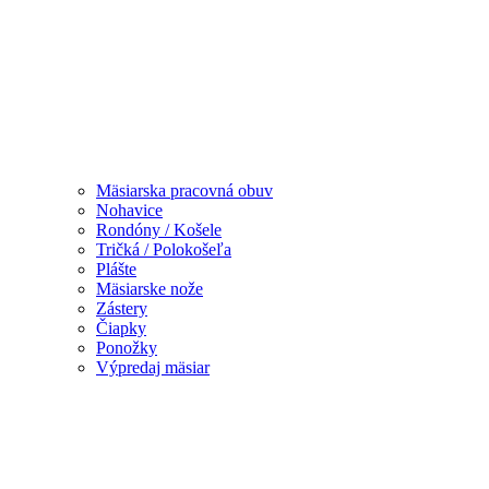
Mäsiarska pracovná obuv
Nohavice
Rondóny / Košele
Tričká / Polokošeľa
Plášte
Mäsiarske nože
Zástery
Čiapky
Ponožky
Výpredaj mäsiar