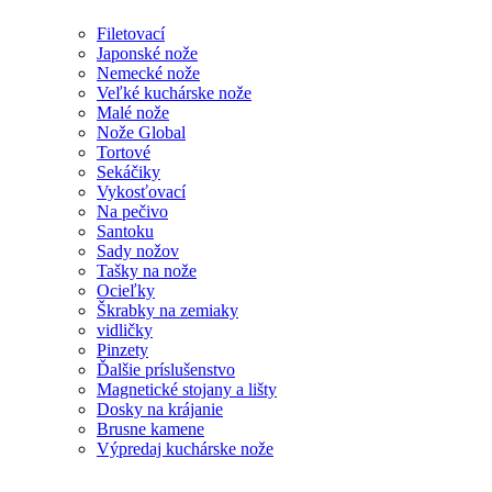
Filetovací
Japonské nože
Nemecké nože
Veľké kuchárske nože
Malé nože
Nože Global
Tortové
Sekáčiky
Vykosťovací
Na pečivo
Santoku
Sady nožov
Tašky na nože
Ocieľky
Škrabky na zemiaky
vidličky
Pinzety
Ďalšie príslušenstvo
Magnetické stojany a lišty
Dosky na krájanie
Brusne kamene
Výpredaj kuchárske nože