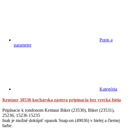
Popis a
parametre
Kategória
Kentaur 30536 kuchárska zástera pripínacia bez vrecka biela
Pripínacie k rondonom Kentaur Biker (23530), Biker (23531),
25236, 15236 15235
Inak je možné dokúpiť opasok Snap-on (49036) v bielej a čiernej
farbe.