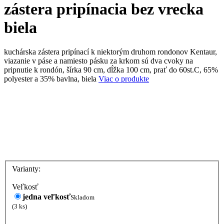
zástera pripínacia bez vrecka
biela
kuchárska zástera pripínací k niektorým druhom rondonov Kentaur,
viazanie v páse a namiesto pásku za krkom sú dva cvoky na
pripnutie k rondón, šírka 90 cm, dĺžka 100 cm, prať do 60st.C, 65%
polyester a 35% bavlna, biela
Viac o produkte
Varianty:
Veľkosť
jedna veľkosť
Skladom
(3 ks)