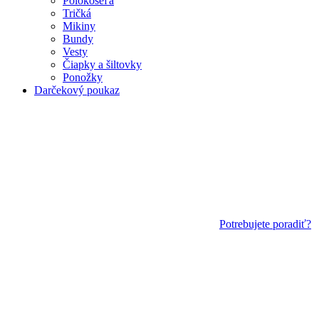
Polokošeľa
Tričká
Mikiny
Bundy
Vesty
Čiapky a šiltovky
Ponožky
Darčekový poukaz
Potrebujete poradiť?