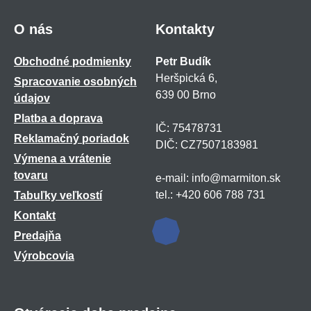
O nás
Kontakty
Obchodné podmienky
Petr Budík
Heršpická 6,
Spracovanie osobných
639 00 Brno
údajov
Platba a doprava
IČ: 75478731
Reklamačný poriadok
DIČ: CZ7507183981
Výmena a vrátenie
tovaru
e-mail: info@marmiton.sk
tel.: +420 606 788 731
Tabuľky veľkostí
Kontakt
Predajňa
Výrobcovia