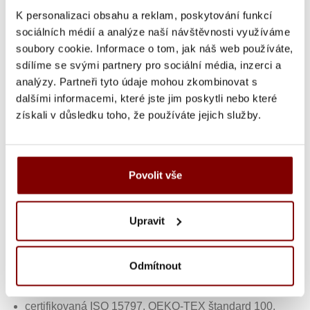
vianočnými sviatkami sa zdvojnásobí).
K personalizaci obsahu a reklam, poskytování funkcí
sociálních médií a analýze naší návštěvnosti využíváme
soubory cookie. Informace o tom, jak náš web používáte,
sdílíme se svými partnery pro sociální média, inzerci a
Popis a parametre
analýzy. Partneři tyto údaje mohou zkombinovat s
Kategória
dalšími informacemi, které jste jim poskytli nebo které
získali v důsledku toho, že používáte jejich služby.
Kentaur Navy pracovná zástera - farba
tmavo modrá
40% polyester a 60% bavlna
Povolit vše
váha 325g/m2
pánska aj dámska
Upravit
vhodná do kuchyne aj na pľac
viazanie v páse a za krkom, možno upraviť ako zástera
do pása
Odmítnout
šírka 90 cm, dĺžka 84 cm
prať do 60st.C
certifikovaná ISO 15797, OEKO-TEX štandard 100,