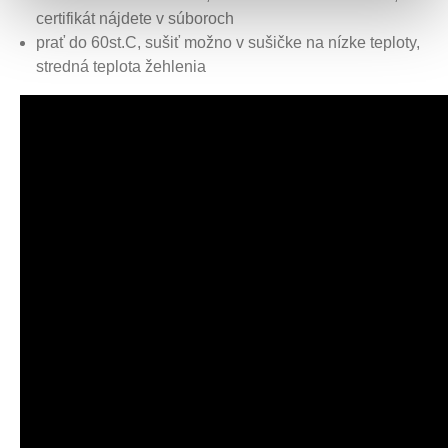
certifikát nájdete v súboroch
prať do 60st.C, sušiť možno v sušičke na nízke teploty,
stredná teplota žehlenia