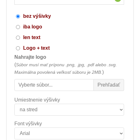
bez výšivky
iba logo
len text
Logo + text
Nahrajte logo
(
Súbor musí mať príponu .png, .jpg, .pdf alebo .svg.
)
Maximálna povolená veľkosť súboru je 2MB.
Umiestnenie výšivky
Font výšivky