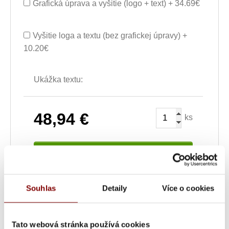
Grafická úprava a vyšitie (logo + text) + 34.69€
Vyšitie loga a textu (bez grafickej úpravy) +
10.20€
Ukážka textu:
48,94
€
ks
Vložiť do košíka s
výšivkou
Souhlas
Detaily
Více o cookies
UPOZORNENIE
- tovar po vytvorení výšivky nie
je možné vymeniť alebo vrátiť! Doba tvorby
výšivky je 10-15 pracovných dní (v čase pred
Tato webová stránka používá cookies