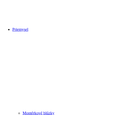
Priemysel
Montérkové blúzky