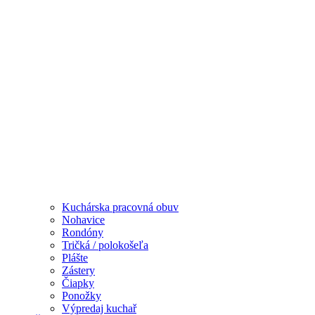
Kuchárska pracovná obuv
Nohavice
Rondóny
Tričká / polokošeľa
Plášte
Zástery
Čiapky
Ponožky
Výpredaj kuchař