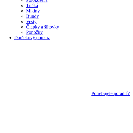
Polokošeľa
Tričká
Mikiny
Bundy
Vesty
Čiapky a šiltovky
Ponožky
Darčekový poukaz
Potrebujete poradiť?