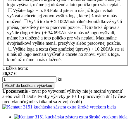
logo vyšívali, máme jej uložené a toto políčko pro vás neplatí.
Vyšitie loga + 5.10€
Pokud jste si u nás již logo nechali
vyšívat a chcete jej znovu vyšít z loga, které již máme u nás
uložené.
Vyšití textu + 5.10€
Maximálně dvouřádkové vyšití
jména, přezdívky nebo pracovní pozice.
Grafická úprava a
vyšitie (logo + text) + 34.69€
Ak ste u nás už logo vyšívali,
máme ho uložené a toto políčko pre vás neplatí. Maximálne
dvojriadkové vyšitie mená, prezývky alebo pracovnej pozície.
Vyšitie loga a textu (bez grafickej úpravy) + 10.20€
Ak ste si
u nás už logo nechali vyšívať a chcete ho znovu vyšiť z loga,
ktoré už máme u nás uložené.
Ukážka textu:
20,37
€
ks
Vložiť do košíka s výšivkou
Upozornenie
- tovar po vytvorení výšivky nie je možné vymeniť
alebo vrátiť! Doba tvorby výšivky je 10-15 pracovných dní (v čase
pred vianočnými sviatkami sa zdvojnásobí).