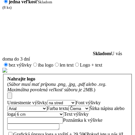
jedna veľkosť
Skladom
(8 ks)
Skladom
U vás
doma do 3 dní
bez výšivky
iba logo
len text
Logo + text
Nahrajte logo
(
Súbor musí mať príponu .png, .jpg, .pdf alebo .svg.
Maximálna povolená veľkosť súboru je 2MB.
)
Umiestnenie výšivky
Font výšivky
Farba textu
Šírka nápisu alebo
loga
Text výšivky
Poznámka k výšivke
Grafická úprava loga a vyšití + 29.59€
Pokud jste u nás již