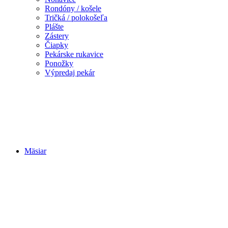
Rondóny / košele
Tričká / polokošeľa
Plášte
Zástery
Čiapky
Pekárske rukavice
Ponožky
Výpredaj pekár
Mäsiar