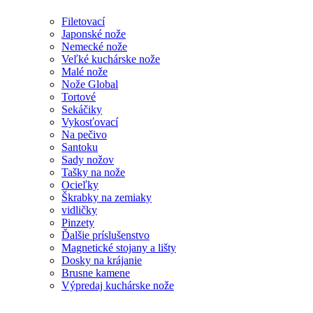
Filetovací
Japonské nože
Nemecké nože
Veľké kuchárske nože
Malé nože
Nože Global
Tortové
Sekáčiky
Vykosťovací
Na pečivo
Santoku
Sady nožov
Tašky na nože
Ocieľky
Škrabky na zemiaky
vidličky
Pinzety
Ďalšie príslušenstvo
Magnetické stojany a lišty
Dosky na krájanie
Brusne kamene
Výpredaj kuchárske nože