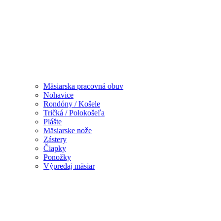
Mäsiarska pracovná obuv
Nohavice
Rondóny / Košele
Tričká / Polokošeľa
Plášte
Mäsiarske nože
Zástery
Čiapky
Ponožky
Výpredaj mäsiar