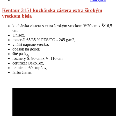
Kentaur 3151 kuchárska zástera extra širokým
vreckom biela
kuchárska zástera s extra širokým vreckom V:20 cm x Š:16,5
cm,
Unisex,
materiál 65/35 % PES/CO - 245 g/m2,
vnútri náprsné vrecko,
opasok na golier,
šité pásky,
rozmery Š: 90 cm x V: 110 cm,
certifikát OekoTex,
pranie na 60 stupňov,
farba čierna