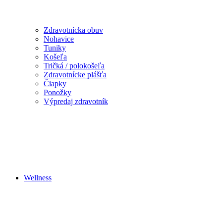
Zdravotnícka obuv
Nohavice
Tuniky
Košeľa
Tričká / polokošeľa
Zdravotnícke plášťa
Čiapky
Ponožky
Výpredaj zdravotník
Wellness