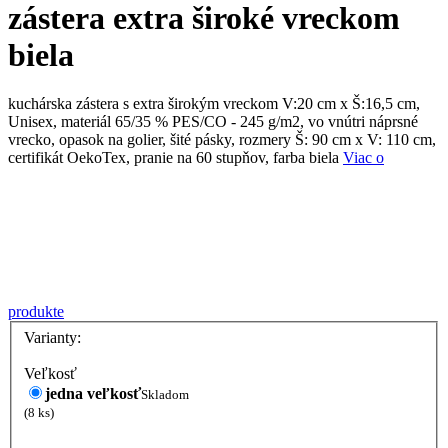
zástera extra široké vreckom
biela
kuchárska zástera s extra širokým vreckom V:20 cm x Š:16,5 cm,
Unisex, materiál 65/35 % PES/CO - 245 g/m2, vo vnútri náprsné
vrecko, opasok na golier, šité pásky, rozmery Š: 90 cm x V: 110 cm,
certifikát OekoTex, pranie na 60 stupňov, farba biela
Viac o
produkte
Varianty:
Veľkosť
jedna veľkosť
Skladom
(8 ks)