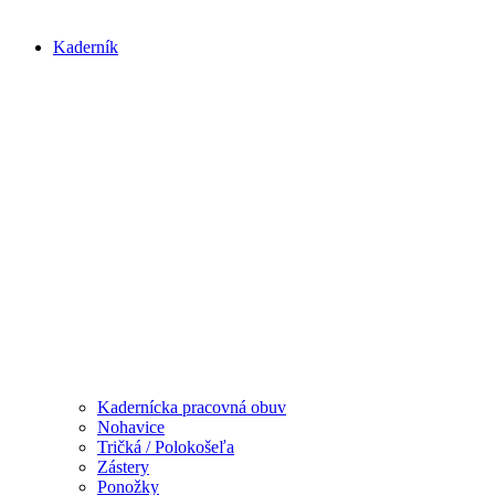
Kaderník
Kadernícka pracovná obuv
Nohavice
Tričká / Polokošeľa
Zástery
Ponožky