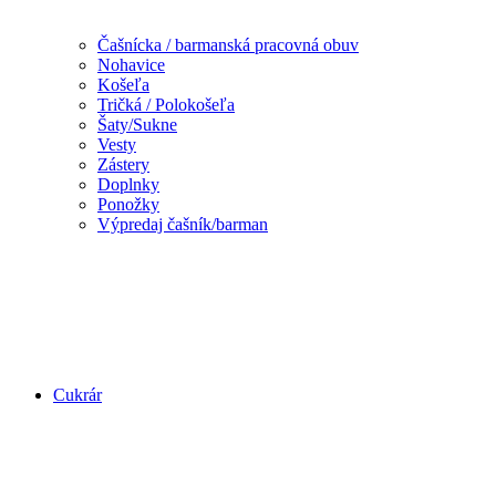
Čašnícka / barmanská pracovná obuv
Nohavice
Košeľa
Tričká / Polokošeľa
Šaty/Sukne
Vesty
Zástery
Doplnky
Ponožky
Výpredaj čašník/barman
Cukrár