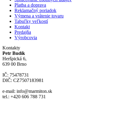
Platba a doprava
Reklamačný poriadok
Výmena a vrátenie tovaru
Tabuľky veľkostí
Kontakt
Predajňa
Výrobcovia
Kontakty
Petr Budík
Heršpická 6,
639 00 Brno
IČ: 75478731
DIČ: CZ7507183981
e-mail: info@marmiton.sk
tel.: +420 606 788 731