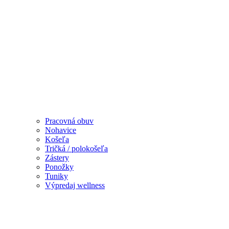
Pracovná obuv
Nohavice
Košeľa
Tričká / polokošeľa
Zástery
Ponožky
Tuniky
Výpredaj wellness