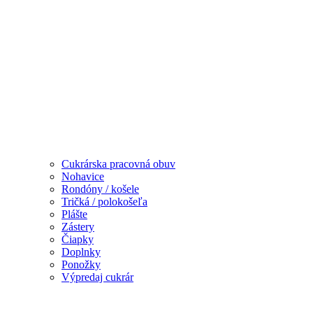
Cukrárska pracovná obuv
Nohavice
Rondóny / košele
Tričká / polokošeľa
Plášte
Zástery
Čiapky
Doplnky
Ponožky
Výpredaj cukrár