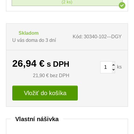
(2 ks)
Skladom
Kód: 30340-102---DGY
U vás doma do 3 dní
26,94
€
s DPH
ks
21,90
€ bez DPH
Vložiť do košíka
Vlastní nášivka