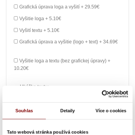
Grafická úprava loga a vyšití + 29.59€
Vyšitie loga + 5.10€
Vyšití textu + 5.10€
Grafická úprava a vyšitie (logo + text) + 34.69€
Vyšitie loga a textu (bez grafickej úpravy) +
10.20€
Ukážka textu:
26,94
€
ks
Souhlas
Detaily
Více o cookies
Vložiť do košíka s
Tato webová stránka používá cookies