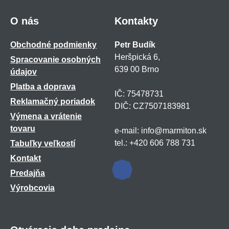
O nás
Kontakty
Obchodné podmienky
Petr Budík
Heršpická 6,
Spracovanie osobných
639 00 Brno
údajov
Platba a doprava
IČ: 75478731
Reklamačný poriadok
DIČ: CZ7507183981
Výmena a vrátenie
tovaru
e-mail: info@marmiton.sk
tel.: +420 606 788 731
Tabuľky veľkostí
Kontakt
Predajňa
Výrobcovia