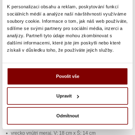
výšivkou
K personalizaci obsahu a reklam, poskytování funkcí
sociálních médií a analýze naší návštěvnosti využíváme
UPOZORNENIE
- tovar po vytvorení výšivky nie
soubory cookie. Informace o tom, jak náš web používáte,
je možné vymeniť alebo vrátiť! Doba tvorby
sdílíme se svými partnery pro sociální média, inzerci a
výšivky je 10-15 pracovných dní (v čase pred
analýzy. Partneři tyto údaje mohou zkombinovat s
vianočnými sviatkami sa zdvojnásobí).
dalšími informacemi, které jste jim poskytli nebo které
získali v důsledku toho, že používáte jejich služby.
Popis a parametre
Povolit vše
Kategória
Upravit
Kentaur 30340 kuchárska a casnicka zástera s
vreckami tmavo šedá
65% polyester 35% bavlna - 210 g / m2
Odmítnout
nastaviteľný popruh na krku
2 predné vrecká
vrecko vnútri meraj. V: 18 cm x Š: 14 cm