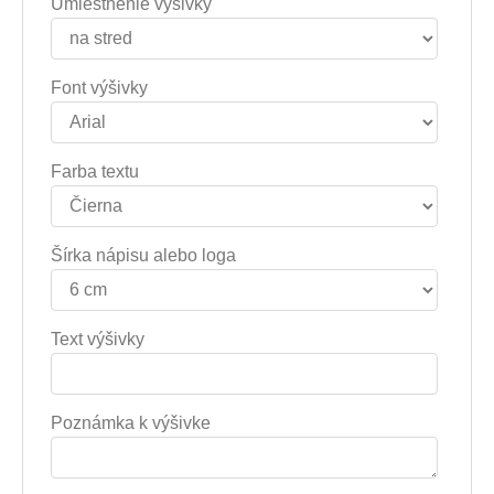
Umiestnenie výšivky
Font výšivky
Farba textu
Šírka nápisu alebo loga
Text výšivky
Poznámka k výšivke