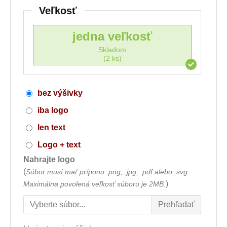
Veľkosť
jedna veľkosť
Skladom
(2 ks)
bez výšivky
iba logo
len text
Logo + text
Nahrajte logo
(
Súbor musí mať príponu .png, .jpg, .pdf alebo .svg.
)
Maximálna povolená veľkosť súboru je 2MB.