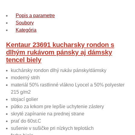
Popis a parametre
Soubory
Kategória
Kentaur 23691 kucharsky rondon s
dlhým rukávom pánsky aj dámsky
tencel biely
kuchársky rondon dlhý rukáv pánsky/dámsky
moderný strih
materiál 50% rastlinné vlákno Lyocel a 50% polyester
215 g/m2
stojací golier
pútko za krkom pre lepšie uchytenie zástery
skryté zapínanie na prednej strane
prať do 60st.C
sušenie v sušičke pri nízkych teplotách