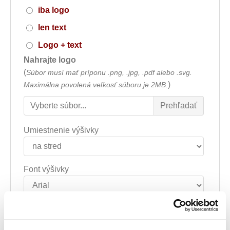
iba logo
len text
Logo + text
Nahrajte logo
(
Súbor musí mať príponu .png, .jpg, .pdf alebo .svg.
)
Maximálna povolená veľkosť súboru je 2MB.
Umiestnenie výšivky
Font výšivky
Farba textu