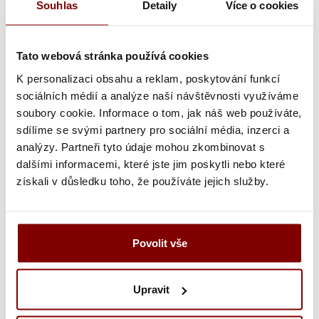
Souhlas
Detaily
Více o cookies
Šírka nápisu alebo loga
Tato webová stránka používá cookies
K personalizaci obsahu a reklam, poskytování funkcí
Text výšivky
sociálních médií a analýze naší návštěvnosti využíváme
soubory cookie. Informace o tom, jak náš web používáte,
sdílíme se svými partnery pro sociální média, inzerci a
Poznámka k výšivke
analýzy. Partneři tyto údaje mohou zkombinovat s
dalšími informacemi, které jste jim poskytli nebo které
získali v důsledku toho, že používáte jejich služby.
Grafická úprava loga a vyšití + 29.59€
Vyšitie loga + 5.10€
Povolit vše
Vyšití textu + 5.10€
Grafická úprava a vyšitie (logo + text) + 34.69€
Upravit