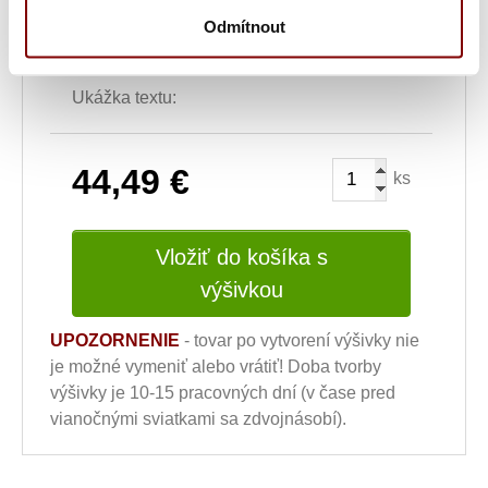
Vyšitie loga a textu (bez grafickej úpravy) +
Odmítnout
10.20€
Ukážka textu:
44,49
€
ks
Vložiť do košíka s
výšivkou
UPOZORNENIE
- tovar po vytvorení výšivky nie
je možné vymeniť alebo vrátiť! Doba tvorby
výšivky je 10-15 pracovných dní (v čase pred
vianočnými sviatkami sa zdvojnásobí).