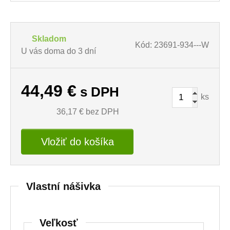
Skladom
Kód: 23691-934---W
U vás doma do 3 dní
44,49
€
s DPH
ks
36,17
€ bez DPH
Vložiť do košíka
Vlastní nášivka
Veľkosť