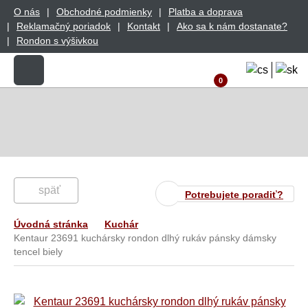
O nás
Obchodné podmienky
Platba a doprava
Reklamačný poriadok
Kontakt
Ako sa k nám dostanate?
Rondon s výšivkou
0
späť
Potrebujete poradiť?
Úvodná stránka
Kuchár
Kentaur 23691 kuchársky rondon dlhý rukáv pánsky dámsky
tencel biely