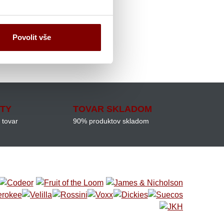
výberu
Povolit vše
ITY
TOVAR SKLADOM
 tovar
90% produktov skladom