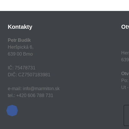
Kontakty
Ot
Petr Budík
Heršpická 6,
Her
639 00 Brno
639
IČ: 75478731
Otv
DIČ: CZ7507183981
Po:
Ut -
e-mail: info@marmiton.sk
tel.: +420 606 788 731