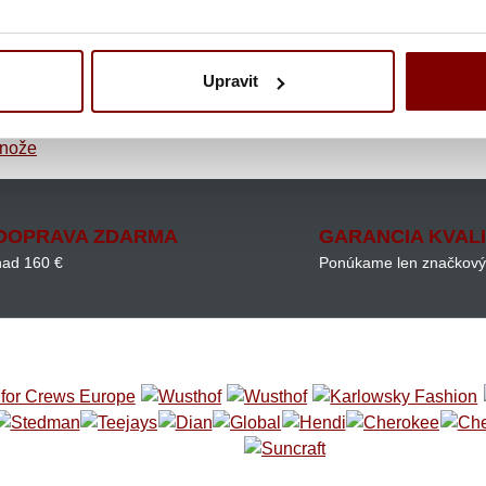
é náčinie alebo ktorí si chcú vytvoriť súpravu podľa vlastného 
Upravit
etkým pre kuchynské nože.
 nože
DOPRAVA ZDARMA
GARANCIA KVAL
nad 160 €
Ponúkame len značkový