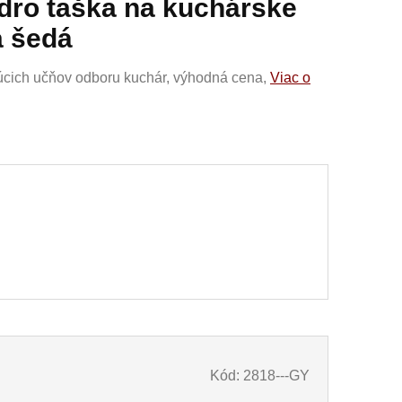
ro taška na kuchárske
a šedá
júcich učňov odboru kuchár, výhodná cena,
Viac o
Kód: 2818---GY