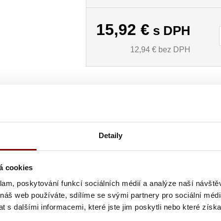
15,92
€
s DPH
12,94
€ bez DPH
Detaily
á cookies
aviek škôl a je určená pre začínajúcich učňov odboru kuchár
klam, poskytování funkcí sociálních médií a analýze naší návšt
 a jedální
 náš web používáte, sdílíme se svými partnery pro sociální média
 s dalšími informacemi, které jste jim poskytli nebo které získa
a ďalšie náčinie, ktoré umožňuje jednoduché a bezpečné prená