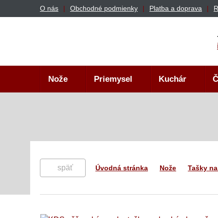
O nás
Obchodné podmienky
Platba a doprava
R
Nože
Priemysel
Kuchár
Č
späť
Úvodná stránka
Nože
Tašky na