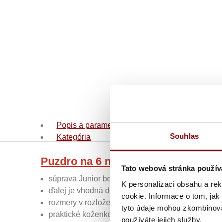
Popis a parametre
Souhlas
Kategória
Puzdro na 6 nožov JUNIOR
Tato webová stránka použív
súprava Junior bola zostavená na základe požiad
K personalizaci obsahu a re
ďalej je vhodná do malých stravovacích zariadení
cookie. Informace o tom, jak
rozmery v rozloženom stave: 305 x 325 mm
tyto údaje mohou zkombinovat
praktické koženkové zavinovacie puzdro na nože 
používáte jejich služby.