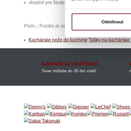
vhodné pre študentov, ktorí už majú svoje obľúben
Odmítnout
Pozn .: Puzdro je svojimi rozmermi určené predovš
Kuchárske nože do kuchyne
Tašky na kuchárske
GARANCIA VRÁTENIA
Tovar môžete do 30 dní vrátiť