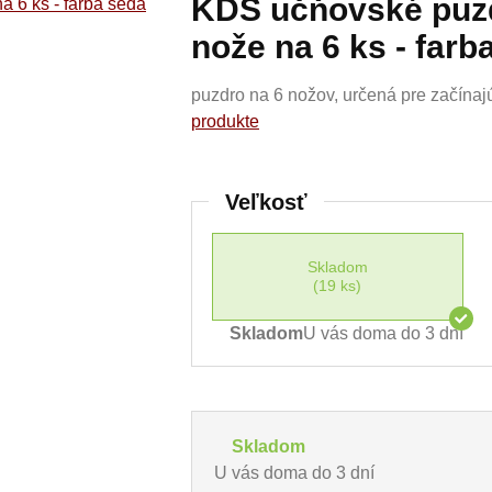
KDS učňovské puzd
nože na 6 ks - farb
puzdro na 6 nožov, určená pre začína
produkte
Veľkosť
Skladom
(19 ks)
Skladom
U vás doma do 3 dní
Skladom
U vás doma do 3 dní