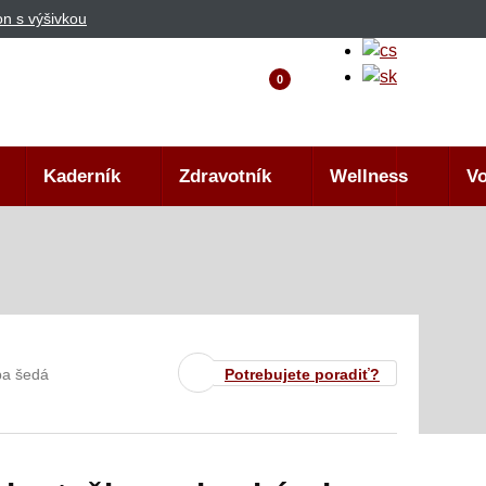
n s výšivkou
0
Kaderník
Zdravotník
Wellness
Vo
ba šedá
Potrebujete poradiť?