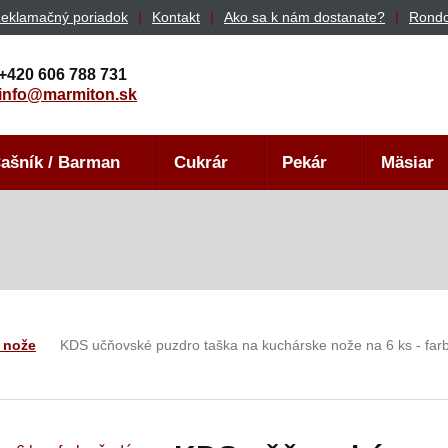
eklamačný poriadok
Kontakt
Ako sa k nám dostanate?
Rondo
+420 606 788 731
info@marmiton.sk
ašník / Barman
Cukrár
Pekár
Mäsiar
 nože
KDS učňovské puzdro taška na kuchárske nože na 6 ks - far