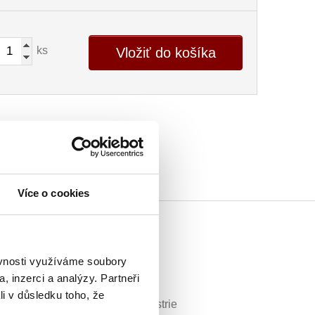
ks
Vložiť do košíka
Více o cookies
ěvnosti využíváme soubory
, inzerci a analýzy. Partneři
li v důsledku toho, že
šanie, ale aj vhodnú ochranu ostrie