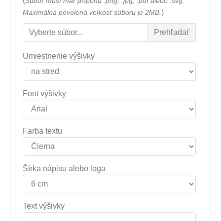
(
Súbor musí mať príponu .png, .jpg, .pdf alebo .svg.
)
Maximálna povolená veľkosť súboru je 2MB.
Umiestnenie výšivky
Font výšivky
Farba textu
Šírka nápisu alebo loga
Text výšivky