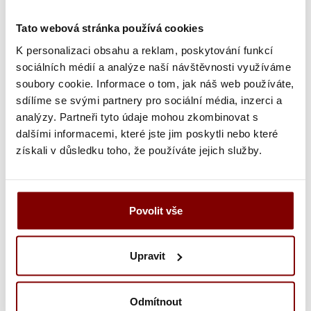
32,61
€
ks
Tato webová stránka používá cookies
K personalizaci obsahu a reklam, poskytování funkcí
Vložiť do košíka s
sociálních médií a analýze naší návštěvnosti využíváme
soubory cookie. Informace o tom, jak náš web používáte,
výšivkou
sdílíme se svými partnery pro sociální média, inzerci a
analýzy. Partneři tyto údaje mohou zkombinovat s
UPOZORNENIE
- tovar po vytvorení výšivky nie
dalšími informacemi, které jste jim poskytli nebo které
je možné vymeniť alebo vrátiť! Doba tvorby
získali v důsledku toho, že používáte jejich služby.
výšivky je 10-15 pracovných dní (v čase pred
vianočnými sviatkami sa zdvojnásobí).
Povolit vše
Popis a parametre
Upravit
Kategória
Karlowsky Urban-Nature zástera s
Odmítnout