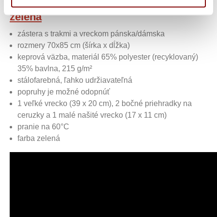
trakmi a vreckom pánska dámska
zelená
zástera s trakmi a vreckom pánska/dámska
rozmery 70x85 cm (šírka x dĺžka)
keprová väzba, materiál 65% polyester (recyklovaný)
35% bavlna, 215 g/m²
stálofarebná, ľahko udržiavateľná
popruhy je možné odopnúť
1 veľké vrecko (39 x 20 cm), 2 bočné priehradky na
ceruzky a 1 malé našité vrecko (17 x 11 cm)
pranie na 60°C
farba zelená