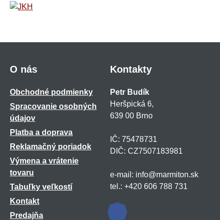
O nás
Kontakty
Obchodné podmienky
Petr Budík
Heršpická 6,
Spracovanie osobných
639 00 Brno
údajov
Platba a doprava
IČ: 75478731
Reklamačný poriadok
DIČ: CZ7507183981
Výmena a vrátenie
tovaru
e-mail: info@marmiton.sk
tel.: +420 606 788 731
Tabuľky veľkostí
Kontakt
Predajňa