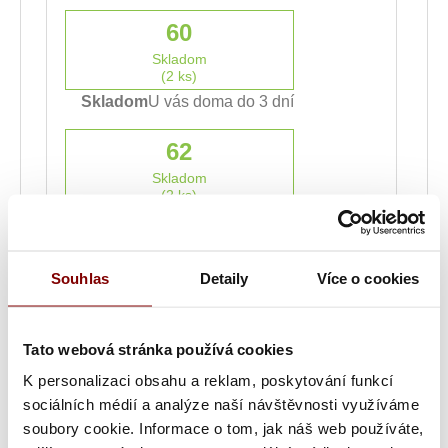
60
Skladom
(2 ks)
Skladom
U vás doma do 3 dní
62
Skladom
(2 ks)
Skladom
U vás doma do 3 dní
64
Souhlas
Detaily
Více o cookies
Skladom
(3 ks)
Skladom
U vás doma do 3 dní
Tato webová stránka používá cookies
K personalizaci obsahu a reklam, poskytování funkcí
66
sociálních médií a analýze naší návštěvnosti využíváme
Skladom
soubory cookie. Informace o tom, jak náš web používáte,
(3 ks)