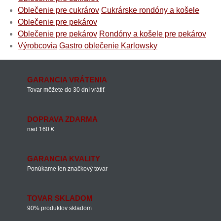
Oblečenie pre cukrárov
Cukrárske rondóny a košele
Oblečenie pre pekárov
Oblečenie pre pekárov
Rondóny a košele pre pekárov
Výrobcovia
Gastro oblečenie Karlowsky
GARANCIA VRÁTENIA
Tovar môžete do 30 dní vrátiť
DOPRAVA ZDARMA
nad 160 €
GARANCIA KVALITY
Ponúkame len značkový tovar
TOVAR SKLADOM
90% produktov skladom