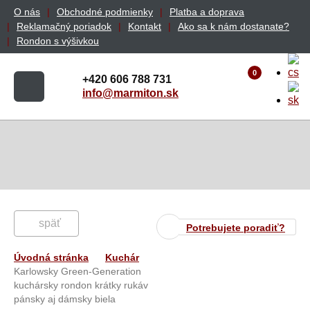
O nás
Obchodné podmienky
Platba a doprava
Reklamačný poriadok
Kontakt
Ako sa k nám dostanate?
Rondon s výšivkou
0
+420 606 788 731
info@marmiton.sk
späť
Potrebujete poradiť?
Úvodná stránka
Kuchár
Karlowsky Green-Generation
kuchársky rondon krátky rukáv
pánsky aj dámsky biela