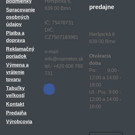
podmienky
Heršpická 6,
predajne
639 00 Brno
Spracovanie
osobných
IČ: 75478731
údajov
DIČ:
Platba a
Heršpická 6
CZ7507183981
doprava
639 00 Brno
Reklamačný
e-mail:
Otváracia
poriadok
info@marmiton.sk
doba
Výmena a
tel.: +420 606 788
Po: 9:00 -
vrátenie
731
12:00 a 14:00 -
tovaru
18:00
Tabuľky
Ut - Pia: 9:00 -
veľkostí
12:00 a 14:00 -
Kontakt
16:00
Predajňa
Výrobcovia