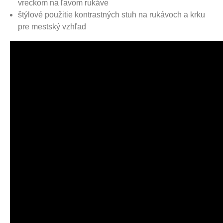
vreckom na ľavom rukáve
štýlové použitie kontrastných stuh na rukávoch a krku
pre mestský vzhľad