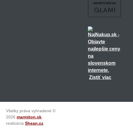
Zistiť viac
Všetky práva vyhradené ©
2026
marmiton.sk
,
realizácia
Shean.cz