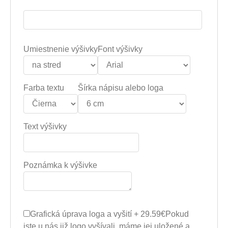
Umiestnenie výšivky
Font výšivky
Farba textu
Šírka nápisu alebo loga
Text výšivky
Poznámka k výšivke
Grafická úprava loga a vyšití + 29.59€
Pokud
jste u nás již logo vyšívali, máme jej uložené a