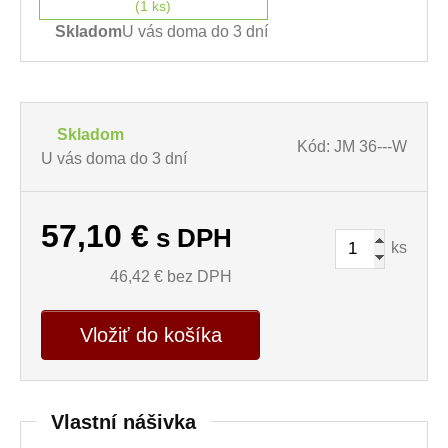
(1 ks)
Skladom
U vás doma do 3 dní
Skladom
Kód: JM 36---W
U vás doma do 3 dní
57,10
€
s DPH
ks
46,42
€ bez DPH
Vložiť do košíka
Vlastní nášivka