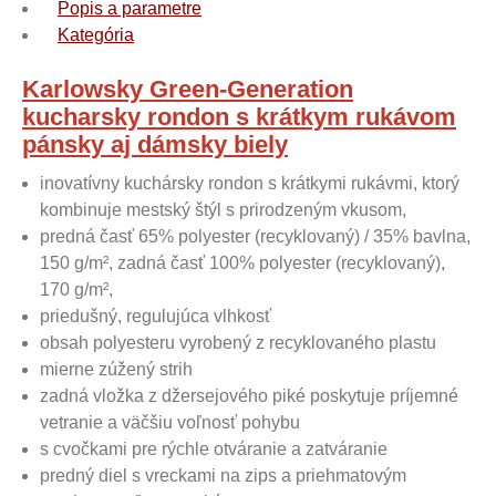
Popis a parametre
Kategória
Karlowsky Green-Generation
kucharsky rondon s krátkym rukávom
pánsky aj dámsky biely
inovatívny kuchársky rondon s krátkymi rukávmi, ktorý
kombinuje mestský štýl s prirodzeným vkusom,
predná časť 65% polyester (recyklovaný) / 35% bavlna,
150 g/m², zadná časť 100% polyester (recyklovaný),
170 g/m²,
priedušný, regulujúca vlhkosť
obsah polyesteru vyrobený z recyklovaného plastu
mierne zúžený strih
zadná vložka z džersejového piké poskytuje príjemné
vetranie a väčšiu voľnosť pohybu
s cvočkami pre rýchle otváranie a zatváranie
predný diel s vreckami na zips a priehmatovým