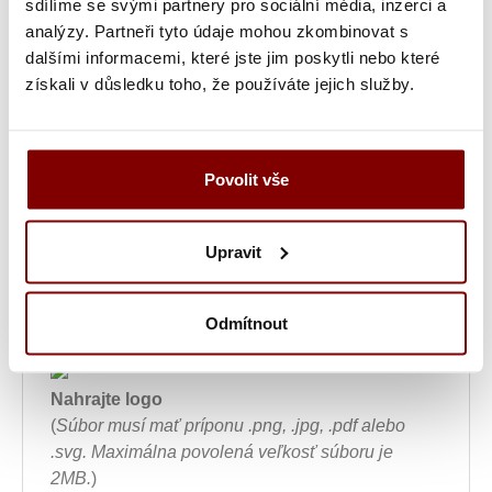
sdílíme se svými partnery pro sociální média, inzerci a
Skladom
U vás doma do 3 dní
analýzy. Partneři tyto údaje mohou zkombinovat s
dalšími informacemi, které jste jim poskytli nebo které
72
získali v důsledku toho, že používáte jejich služby.
Skladom
(1 ks)
Skladom
U vás doma do 3 dní
Povolit vše
74
Skladom
(1 ks)
Upravit
Skladom
U vás doma do 3 dní
Odmítnout
bez výšivky
iba logo
len text
Logo + text
Nahrajte logo
(
Súbor musí mať príponu .png, .jpg, .pdf alebo
.svg. Maximálna povolená veľkosť súboru je
2MB.
)