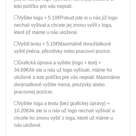
toto políčko pro vás neplatí.
Vyšitie loga + 5.10€
Pokud jste si u nás již logo
nechali vyšívat a chcete jej znovu vyšít z loga,
které již máme u nás uložené.
Vyšití textu + 5.10€
Maximálně dvouřádkové
vyšití jména, přezdívky nebo pracovní pozice.
Grafická úprava a vyšitie (logo + text) +
34.69€
Ak ste u nás už logo vyšívali, máme ho
uložené a toto políčko pre vás neplatí. Maximálne
dvojriadkové vyšitie mená, prezývky alebo
pracovnej pozície.
Vyšitie loga a textu (bez grafickej úpravy) +
10.20€
Ak ste si u nás už logo nechali vyšívať a
chcete ho znovu vyšiť z loga, ktoré už máme u
nás uložené.