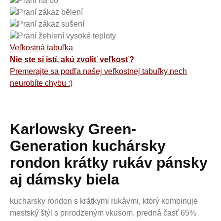
Praní na 60
Praní zákaz bělení
Praní zákaz sušení
Praní žehlení vysoké teploty
Veľkostná tabuľka
Nie ste si istí, akú zvoliť veľkosť?
Premerajte sa podľa našej veľkostnej tabuľky nech
neurobíte chybu :)
Karlowsky Green-
Generation kuchársky
rondon krátky rukáv pánsky
aj dámsky biela
kucharsky rondon s krátkymi rukávmi, ktorý kombinuje
mestský štýl s prirodzeným vkusom, predná časť 65%