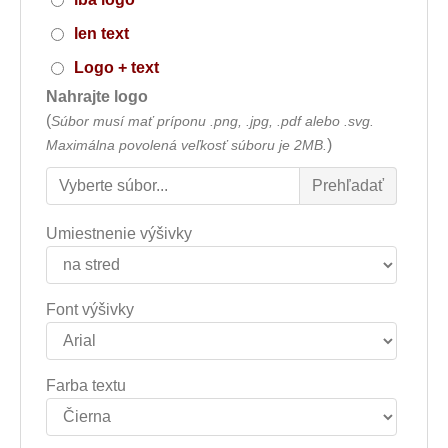
len text
Logo + text
Nahrajte logo
(
Súbor musí mať príponu .png, .jpg, .pdf alebo .svg.
)
Maximálna povolená veľkosť súboru je 2MB.
Umiestnenie výšivky
Font výšivky
Farba textu