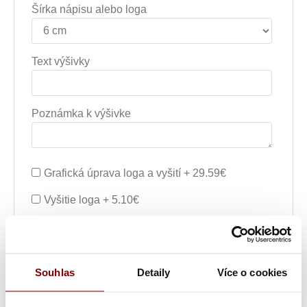
Šírka nápisu alebo loga
Text výšivky
Poznámka k výšivke
Grafická úprava loga a vyšití + 29.59€
Vyšitie loga + 5.10€
Vyšití textu + 5.10€
Grafická úprava a vyšitie (logo + text) + 34.69€
Souhlas
Detaily
Více o cookies
Vyšitie loga a textu (bez grafickej úpravy) +