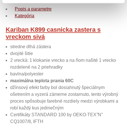
Popis a parametre
Kategória
Kariban K899 casnicka zastera s
vreckom sivá
stredne dlhá zástera
dvojité šitie
2 vrecká: 1 klokanie vrecko a na ňom našité 1 vrecko
rozdelené na 2 priehradky
bavlna/polyester
maximálna teplota prania 60C
džínsový efekt farby bol dosiahnutý špeciálnym
ošetrením a vyzerá zámerne zostarnuto, tento výrobný
proces spôsobuje farebné rozdiely medzi výrobkami a
robí každý kus jedinečným
Certifikáty STANDARD 100 by OEKO-TEX˝N°
CQ1007/8, IFTH