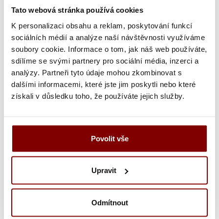
10.20€
Tato webová stránka používá cookies
K personalizaci obsahu a reklam, poskytování funkcí
Ukážka textu:
sociálních médií a analýze naší návštěvnosti využíváme
soubory cookie. Informace o tom, jak náš web používáte,
sdílíme se svými partnery pro sociální média, inzerci a
8,94
€
ks
analýzy. Partneři tyto údaje mohou zkombinovat s
dalšími informacemi, které jste jim poskytli nebo které
získali v důsledku toho, že používáte jejich služby.
Vložiť do košíka s
výšivkou
Povolit vše
UPOZORNENIE
- tovar po vytvorení výšivky nie
je možné vymeniť alebo vrátiť! Doba tvorby
výšivky je 10-15 pracovných dní (v čase pred
Upravit
vianočnými sviatkami sa zdvojnásobí).
Odmítnout