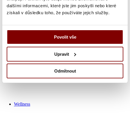
dalšími informacemi, které jste jim poskytli nebo které
získali v důsledku toho, že používáte jejich služby.
Zdravotnícka obuv
Nohavice
Tuniky
Košeľa
Povolit vše
Tričká / polokošeľa
Zdravotnícke plášťa
Čiapky
Upravit
Ponožky
Výpredaj zdravotník
Odmítnout
Wellness