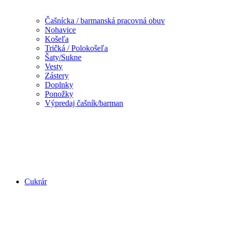
Čašnícka / barmanská pracovná obuv
Nohavice
Košeľa
Tričká / Polokošeľa
Šaty/Sukne
Vesty
Zástery
Doplnky
Ponožky
Výpredaj čašník/barman
Cukrár