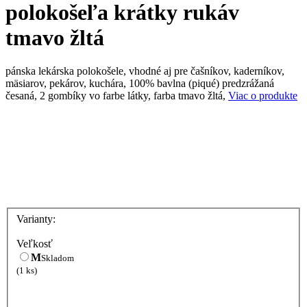
polokošeľa krátky rukáv
tmavo žltá
pánska lekárska polokošele, vhodné aj pre čašníkov, kaderníkov,
mäsiarov, pekárov, kuchára, 100% bavlna (piqué) predzrážaná
česaná, 2 gombíky vo farbe látky, farba tmavo žltá,
Viac o produkte
Varianty:
Veľkosť
M
Skladom
(1 ks)