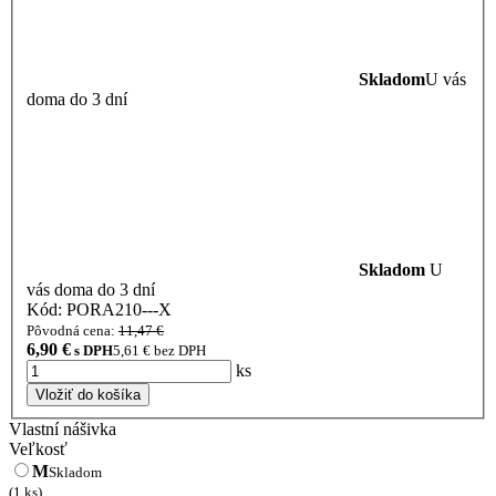
Skladom
U vás
doma do 3 dní
Skladom
U
vás doma do 3 dní
Kód: PORA210---X
Pôvodná cena:
11,47 €
6,90
€
s DPH
5,61
€ bez DPH
ks
Vložiť do košíka
Vlastní nášivka
Veľkosť
M
Skladom
(1 ks)