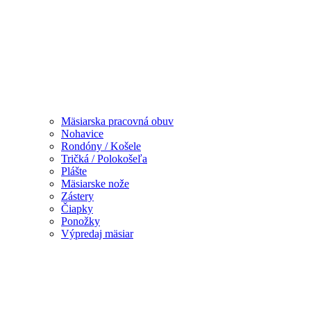
Mäsiarska pracovná obuv
Nohavice
Rondóny / Košele
Tričká / Polokošeľa
Plášte
Mäsiarske nože
Zástery
Čiapky
Ponožky
Výpredaj mäsiar