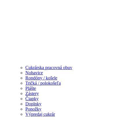
Cukrárska pracovná obuv
Nohavice
Rondóny / košele
Tričká / polokošeľa
Plášte
Zástery
Čiapky
Doplnky
Ponožky
Výpredaj cukrár