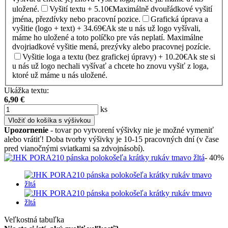
uložené.
Vyšití textu + 5.10€
Maximálně dvouřádkové vyšití
jména, přezdívky nebo pracovní pozice.
Grafická úprava a
vyšitie (logo + text) + 34.69€
Ak ste u nás už logo vyšívali,
máme ho uložené a toto políčko pre vás neplatí. Maximálne
dvojriadkové vyšitie mená, prezývky alebo pracovnej pozície.
Vyšitie loga a textu (bez grafickej úpravy) + 10.20€
Ak ste si
u nás už logo nechali vyšívať a chcete ho znovu vyšiť z loga,
ktoré už máme u nás uložené.
Ukážka textu:
6,90
€
ks
Vložiť do košíka s výšivkou
Upozornenie
- tovar po vytvorení výšivky nie je možné vymeniť
alebo vrátiť! Doba tvorby výšivky je 10-15 pracovných dní (v čase
pred vianočnými sviatkami sa zdvojnásobí).
- 40%
Veľkostná tabuľka