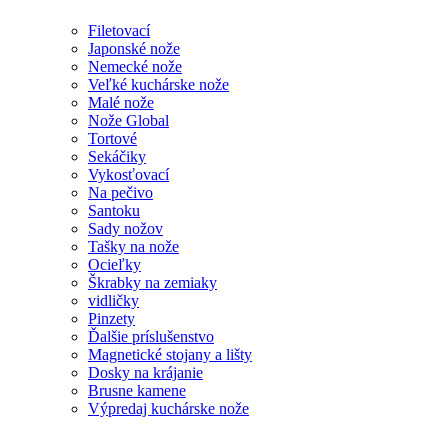
Filetovací
Japonské nože
Nemecké nože
Veľké kuchárske nože
Malé nože
Nože Global
Tortové
Sekáčiky
Vykosťovací
Na pečivo
Santoku
Sady nožov
Tašky na nože
Ocieľky
Škrabky na zemiaky
vidličky
Pinzety
Ďalšie príslušenstvo
Magnetické stojany a lišty
Dosky na krájanie
Brusne kamene
Výpredaj kuchárske nože