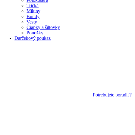
Polokošeľa
Tričká
Mikiny
Bundy
Vesty
Čiapky a šiltovky
Ponožky
Darčekový poukaz
Potrebujete poradiť?