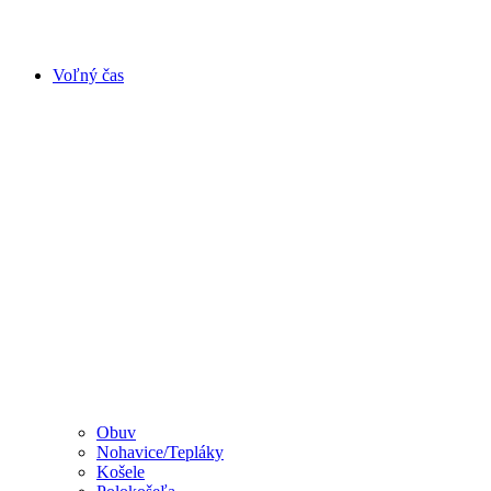
Voľný čas
Obuv
Nohavice/Tepláky
Košele