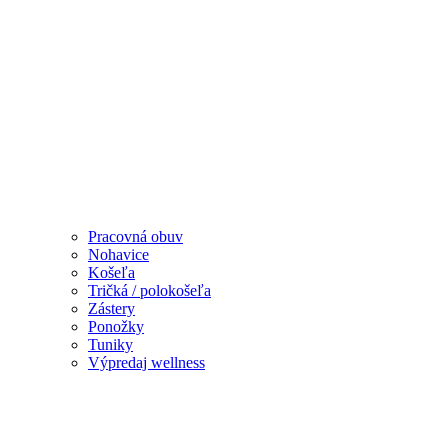
Pracovná obuv
Nohavice
Košeľa
Tričká / polokošeľa
Zástery
Ponožky
Tuniky
Výpredaj wellness