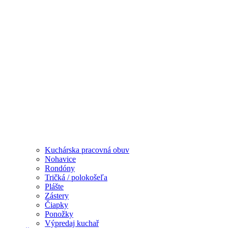
Kuchárska pracovná obuv
Nohavice
Rondóny
Tričká / polokošeľa
Plášte
Zástery
Čiapky
Ponožky
Výpredaj kuchař