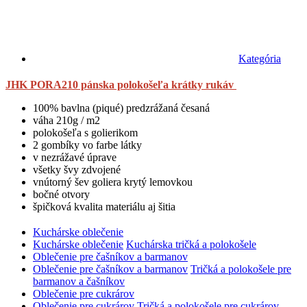
Kategória
JHK PORA210 pánska polokošeľa krátky rukáv
100% bavlna (piqué) predzrážaná česaná
váha 210g / m2
polokošeľa s golierikom
2 gombíky vo farbe látky
v nezrážavé úprave
všetky švy zdvojené
vnútorný šev goliera krytý lemovkou
bočné otvory
špičková kvalita materiálu aj šitia
Kuchárske oblečenie
Kuchárske oblečenie
Kuchárska tričká a polokošele
Oblečenie pre čašníkov a barmanov
Oblečenie pre čašníkov a barmanov
Tričká a polokošele pre
barmanov a čašníkov
Oblečenie pre cukrárov
Oblečenie pre cukrárov
Tričká a polokošele pre cukrárov