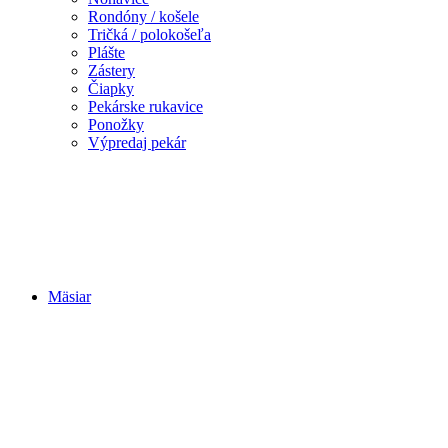
Rondóny / košele
Tričká / polokošeľa
Plášte
Zástery
Čiapky
Pekárske rukavice
Ponožky
Výpredaj pekár
Mäsiar