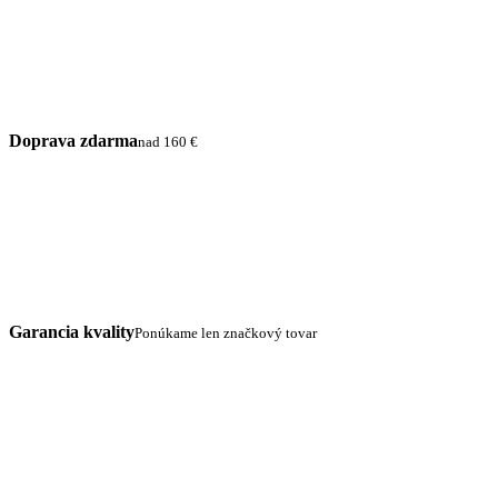
Doprava zdarma
nad 160 €
Garancia kvality
Ponúkame len značkový tovar