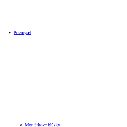
Priemysel
Montérkové blúzky