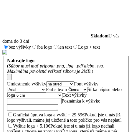
Skladom
U vás
doma do 3 dní
bez výšivky
iba logo
len text
Logo + text
Nahrajte logo
(
Súbor musí mať príponu .png, .jpg, .pdf alebo .svg.
Maximálna povolená veľkosť súboru je 2MB.
)
Umiestnenie výšivky
Font výšivky
Farba textu
Šírka nápisu alebo
loga
Text výšivky
Poznámka k výšivke
Grafická úprava loga a vyšití + 29.59€
Pokud jste u nás již
logo vyšívali, máme jej uložené a toto políčko pro vás neplatí.
Vyšitie loga + 5.10€
Pokud jste si u nás již logo nechali
vyšívat a chcete jej znovu vyšít z loga, které již máme u nás