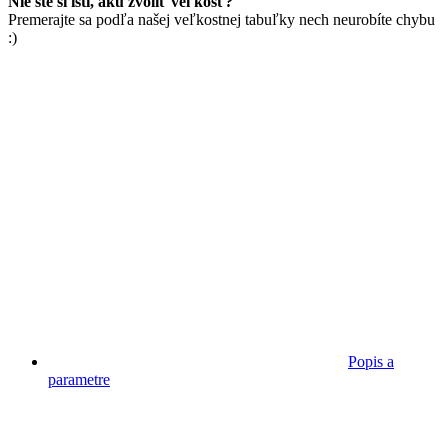
Nie ste si istí, akú zvoliť veľkosť?
Premerajte sa podľa našej veľkostnej tabuľky nech neurobíte chybu
:)
Popis a
parametre