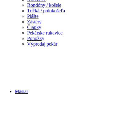
Rondóny / košele
Tričká / polokošeľa
Plášte
Zástery
Čiapky
Pekárske rukavice
Ponožky
Výpredaj pekár
Mäsiar