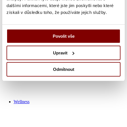
dalšími informacemi, které jste jim poskytli nebo které
získali v důsledku toho, že používáte jejich služby.
Zdravotnícka obuv
Nohavice
Tuniky
Košeľa
Povolit vše
Tričká / polokošeľa
Zdravotnícke plášťa
Čiapky
Upravit
Ponožky
Výpredaj zdravotník
Odmítnout
Wellness