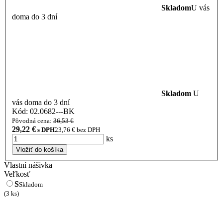
Skladom
U vás
doma do 3 dní
Skladom
U
vás doma do 3 dní
Kód: 02.0682---BK
Pôvodná cena:
36,53 €
29,22
€
s DPH
23,76
€ bez DPH
ks
Vložiť do košíka
Vlastní nášivka
Veľkosť
S
Skladom
(3 ks)