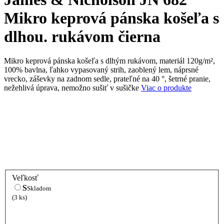
Mikro keprová pánska košeľa s
dlhou. rukávom čierna
Mikro keprová pánska košeľa s dlhým rukávom, materiál 120g/m²,
100% bavlna, ľahko vypasovaný strih, zaoblený lem, náprsné
vrecko, záševky na zadnom sedle, prateľné na 40 °, šetrné pranie,
nežehlivá úprava, nemožno sušiť v sušičke
Viac o produkte
Veľkosť
S
Skladom
(3 ks)