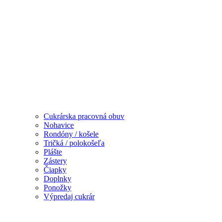
Cukrárska pracovná obuv
Nohavice
Rondóny / košele
Tričká / polokošeľa
Plášte
Zástery
Čiapky
Doplnky
Ponožky
Výpredaj cukrár