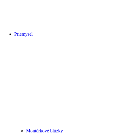
Priemysel
Montérkové blúzky