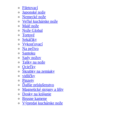
Filetovací
Japonské nože
Nemecké nože
Veľké kuchárske nože
Malé nože
Nože Global
Tortové
Sekáčiky
Vykosťovací
Na pečivo
Santoku
Sady nožov
Tašky na nože
Ocieľky
Škrabky na zemiaky
vidličky
Pinzety
Ďalšie príslušenstvo
Magnetické stojany a lišty
Dosky na krájanie
Brusne kamene
Výpredaj kuchárske nože