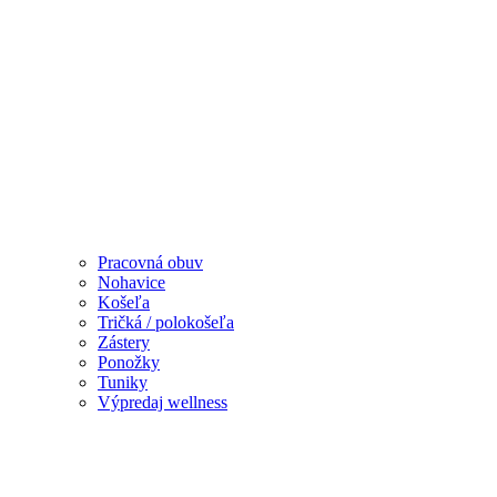
Pracovná obuv
Nohavice
Košeľa
Tričká / polokošeľa
Zástery
Ponožky
Tuniky
Výpredaj wellness