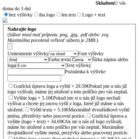
Skladom
U vás
doma do 3 dní
bez výšivky
iba logo
len text
Logo + text
Nahrajte logo
(
Súbor musí mať príponu .png, .jpg, .pdf alebo .svg.
Maximálna povolená veľkosť súboru je 2MB.
)
Umiestnenie výšivky
Font výšivky
Farba textu
Šírka nápisu alebo
loga
Text výšivky
Poznámka k výšivke
Grafická úprava loga a vyšití + 29.59€
Pokud jste u nás již
logo vyšívali, máme jej uložené a toto políčko pro vás neplatí.
Vyšitie loga + 5.10€
Pokud jste si u nás již logo nechali
vyšívat a chcete jej znovu vyšít z loga, které již máme u nás
uložené.
Vyšití textu + 5.10€
Maximálně dvouřádkové vyšití
jména, přezdívky nebo pracovní pozice.
Grafická úprava a
vyšitie (logo + text) + 34.69€
Ak ste u nás už logo vyšívali,
máme ho uložené a toto políčko pre vás neplatí. Maximálne
dvojriadkové vyšitie mená, prezývky alebo pracovnej pozície.
Vyšitie loga a textu (bez grafickej úpravy) + 10.20€
Ak ste si