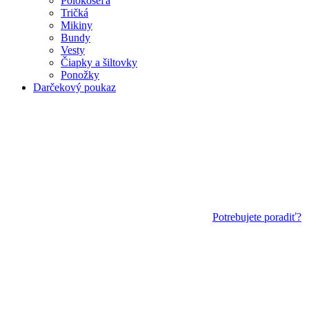
Polokošeľa
Tričká
Mikiny
Bundy
Vesty
Čiapky a šiltovky
Ponožky
Darčekový poukaz
Potrebujete poradiť?