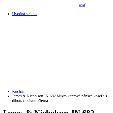
späť
Úvodná stránka
Kuchár
James & Nicholson JN 682 Mikro keprová pánska košeľa s
dlhou. rukávom čierna
James & Nicholson JN 682