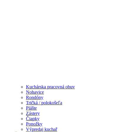
Kuchárska pracovná obuv
Nohavice
Rondóny
Tričká / polokošeľa
Plášte
Zástery
Čiapky
Ponožky
Výpredaj kuchař