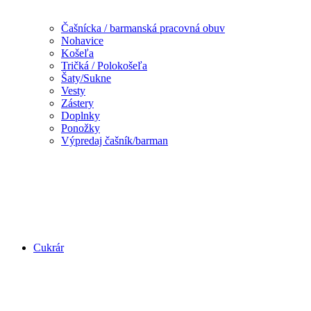
Čašnícka / barmanská pracovná obuv
Nohavice
Košeľa
Tričká / Polokošeľa
Šaty/Sukne
Vesty
Zástery
Doplnky
Ponožky
Výpredaj čašník/barman
Cukrár