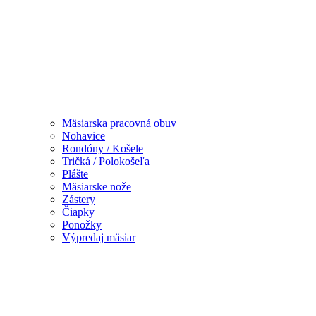
Mäsiarska pracovná obuv
Nohavice
Rondóny / Košele
Tričká / Polokošeľa
Plášte
Mäsiarske nože
Zástery
Čiapky
Ponožky
Výpredaj mäsiar