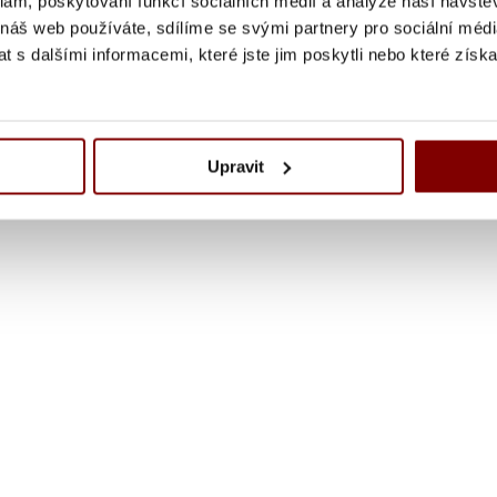
klam, poskytování funkcí sociálních médií a analýze naší návšt
 náš web používáte, sdílíme se svými partnery pro sociální média
 s dalšími informacemi, které jste jim poskytli nebo které získa
Upravit