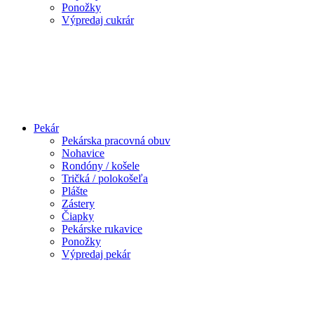
Ponožky
Výpredaj cukrár
Pekár
Pekárska pracovná obuv
Nohavice
Rondóny / košele
Tričká / polokošeľa
Plášte
Zástery
Čiapky
Pekárske rukavice
Ponožky
Výpredaj pekár