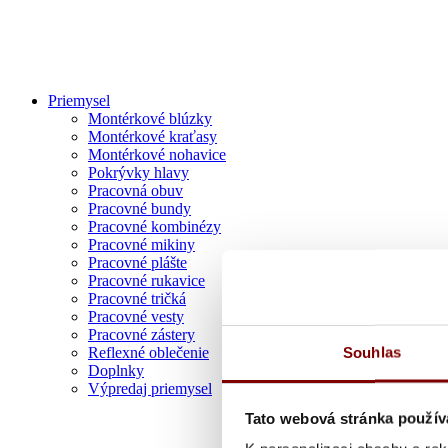
Priemysel
Montérkové blúzky
Montérkové kraťasy
Montérkové nohavice
Pokrývky hlavy
Pracovná obuv
Pracovné bundy
Pracovné kombinézy
Pracovné mikiny
Pracovné plášte
Pracovné rukavice
Pracovné tričká
Pracovné vesty
Pracovné zástery
Souhlas
Reflexné oblečenie
Doplnky
Výpredaj priemysel
Tato webová stránka použív