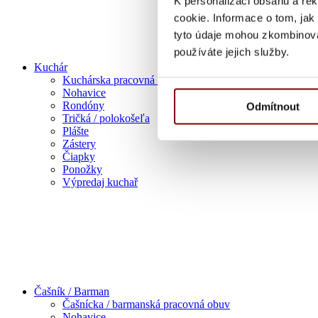
K personalizaci obsahu a re
cookie. Informace o tom, jak
tyto údaje mohou zkombinovat
používáte jejich služby.
Kuchár
Kuchárska pracovná obuv
Nohavice
Rondóny
Odmítnout
Tričká / polokošeľa
Plášte
Zástery
Čiapky
Ponožky
Výpredaj kuchař
Čašník / Barman
Čašnícka / barmanská pracovná obuv
Nohavice