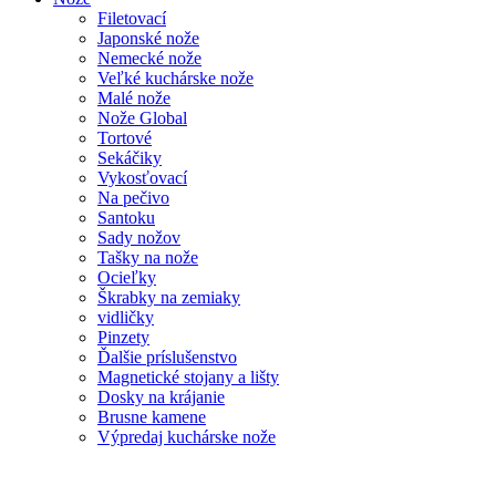
Filetovací
Japonské nože
Nemecké nože
Veľké kuchárske nože
Malé nože
Nože Global
Tortové
Sekáčiky
Vykosťovací
Na pečivo
Santoku
Sady nožov
Tašky na nože
Ocieľky
Škrabky na zemiaky
vidličky
Pinzety
Ďalšie príslušenstvo
Magnetické stojany a lišty
Dosky na krájanie
Brusne kamene
Výpredaj kuchárske nože