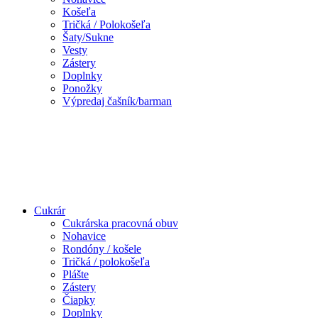
Košeľa
Tričká / Polokošeľa
Šaty/Sukne
Vesty
Zástery
Doplnky
Ponožky
Výpredaj čašník/barman
Cukrár
Cukrárska pracovná obuv
Nohavice
Rondóny / košele
Tričká / polokošeľa
Plášte
Zástery
Čiapky
Doplnky