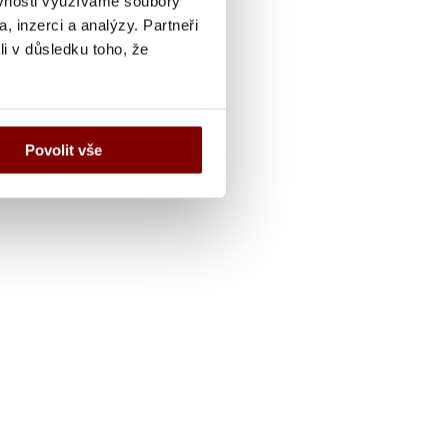
ěvnosti využíváme soubory
, inzerci a analýzy. Partneři
li v důsledku toho, že
Povolit vše