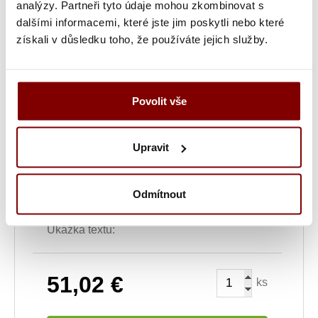
analýzy. Partneři tyto údaje mohou zkombinovat s
dalšími informacemi, které jste jim poskytli nebo které
získali v důsledku toho, že používáte jejich služby.
Grafická úprava loga a vyšití + 29.59€
Vyšitie loga + 5.10€
Vyšití textu + 5.10€
Povolit vše
Grafická úprava a vyšitie (logo + text) + 34.69€
Upravit
Vyšitie loga a textu (bez grafickej úpravy) +
10.20€
Odmítnout
Ukážka textu:
51,02
€
ks