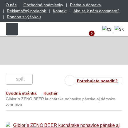
O nás
Obchodné podmienky
Platba a doprava
Reklamačný poriadok
Kontakt
Ako sa k nám dostanate?
Rondon s výšivkou
0
späť
Potrebujete poradiť?
Úvodná stránka
Kuchár
Giblor´s ZENO BEER kuchárske nohavice pánske aj dámske
vzor pivo