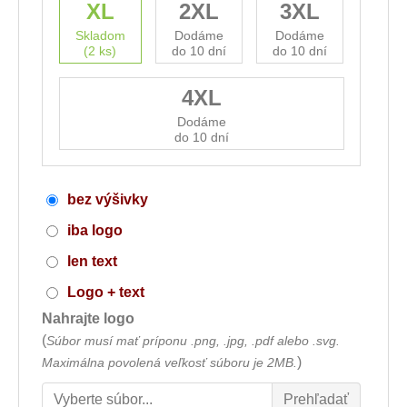
XL
2XL
3XL
Skladom
Dodáme
Dodáme
(2 ks)
do 10 dní
do 10 dní
4XL
Dodáme
do 10 dní
bez výšivky
iba logo
len text
Logo + text
Nahrajte logo
(
Súbor musí mať príponu .png, .jpg, .pdf alebo .svg.
)
Maximálna povolená veľkosť súboru je 2MB.