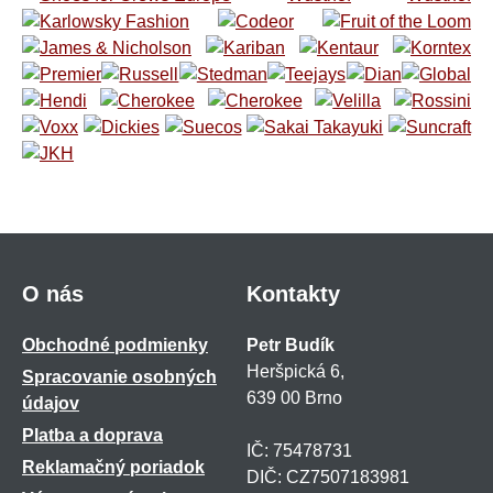
O nás
Kontakty
Obchodné podmienky
Petr Budík
Heršpická 6,
Spracovanie osobných
639 00 Brno
údajov
Platba a doprava
IČ: 75478731
Reklamačný poriadok
DIČ: CZ7507183981