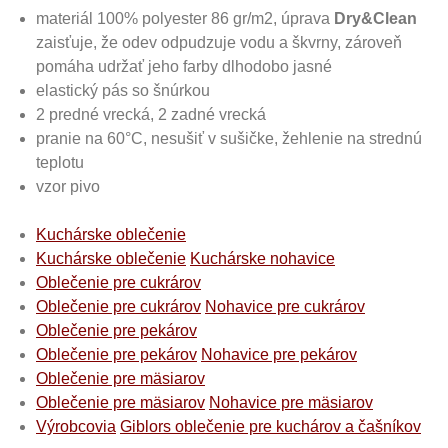
materiál 100% polyester 86 gr/m2, úprava
Dry&Clean
zaisťuje, že odev odpudzuje vodu a škvrny, zároveň
pomáha udržať jeho farby dlhodobo jasné
elastický pás so šnúrkou
2 predné vrecká, 2 zadné vrecká
pranie na 60°C, nesušiť v sušičke, žehlenie na strednú
teplotu
vzor pivo
Kuchárske oblečenie
Kuchárske oblečenie
Kuchárske nohavice
Oblečenie pre cukrárov
Oblečenie pre cukrárov
Nohavice pre cukrárov
Oblečenie pre pekárov
Oblečenie pre pekárov
Nohavice pre pekárov
Oblečenie pre mäsiarov
Oblečenie pre mäsiarov
Nohavice pre mäsiarov
Výrobcovia
Giblors oblečenie pre kuchárov a čašníkov