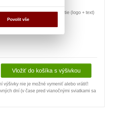
Grafická úprava a vyšitie (logo + text)
Povolit vše
+ 34.69€
ej úpravy) + 10.20€
Vložiť do košíka s výšivkou
ní výšivky nie je možné vymeniť alebo vrátiť!
ovných dní (v čase pred vianočnými sviatkami sa