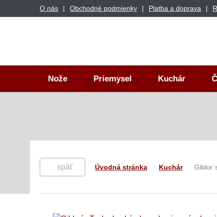
O nás
Obchodné podmienky
Platba a doprava
R
Nože
Priemysel
Kuchár
Č
späť
Úvodná stránka
Kuchár
Giblor´