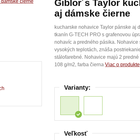
Giblor´s Taylor ku
aj dámske čierne
kucharske nohavice Taylor pánske aj d
tkanín G-TECH PRO s grafenovou úprav
nohavíc a predného pásika. Nohavice s
vysokých teplotách, znáša postriekanie
stálofarebné. Nohavice majú 2 predné 
108 g/m2, farba čierna
Viac o produkte
Varianty:
ch
Veľkosť