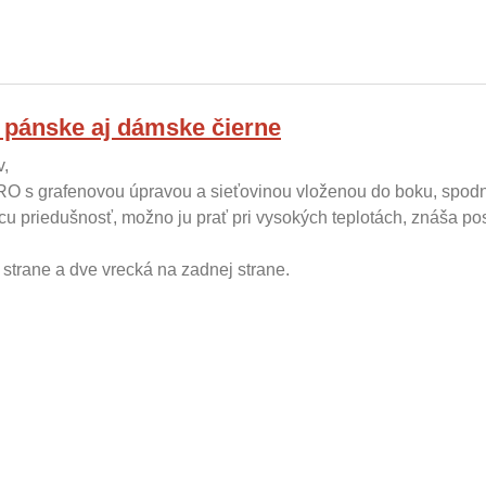
e pánske aj dámske čierne
v,
O s grafenovou úpravou a sieťovinou vloženou do boku, spodne
cu priedušnosť, možno ju prať pri vysokých teplotách, znáša post
strane a dve vrecká na zadnej strane.