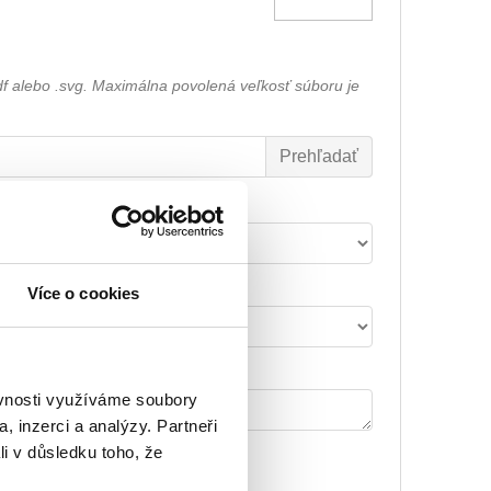
df alebo .svg. Maximálna povolená veľkosť súboru je
Font výšivky
Šírka nápisu alebo loga
Více o cookies
Poznámka k výšivke
ěvnosti využíváme soubory
, inzerci a analýzy. Partneři
li v důsledku toho, že
29.59€
Vyšitie loga + 5.10€