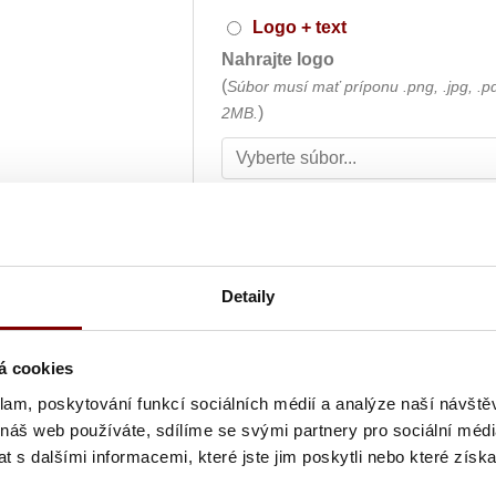
Logo + text
Nahrajte logo
(
Súbor musí mať príponu .png, .jpg, .p
)
2MB.
Umiestnenie výšivky
Farba textu
Detaily
á cookies
Text výšivky
klam, poskytování funkcí sociálních médií a analýze naší návšt
 náš web používáte, sdílíme se svými partnery pro sociální média
 s dalšími informacemi, které jste jim poskytli nebo které získa
Grafická úprava loga a vyšití + 