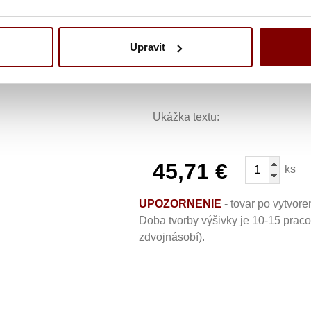
Vyšití textu + 5.10€
Upravit
Vyšitie loga a textu (bez grafick
Ukážka textu:
45,71
€
ks
UPOZORNENIE
- tovar po vytvore
Doba tvorby výšivky je 10-15 prac
zdvojnásobí).