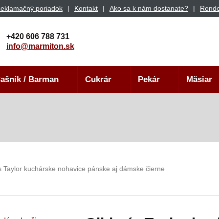
eklamačný poriadok
Kontakt
Ako sa k nám dostanate?
Rondo
+420 606 788 731
info@marmiton.sk
ašník / Barman
Cukrár
Pekár
Mäsiar
s Taylor kuchárske nohavice pánske aj dámske čierne