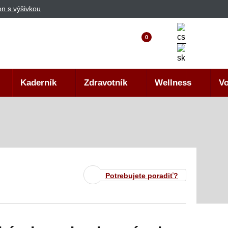
n s výšivkou
0
Kaderník
Zdravotník
Wellness
Vo
Potrebujete poradiť?