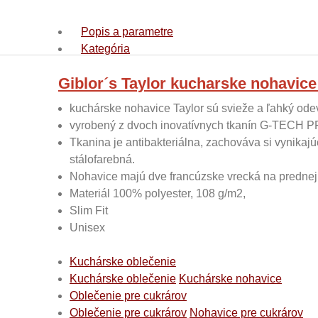
Popis a parametre
Kategória
Giblor´s Taylor kucharske nohavic
kuchárske nohavice Taylor sú svieže a ľahký ode
vyrobený z dvoch inovatívnych tkanín G-TECH PR
Tkanina je antibakteriálna, zachováva si vynikajú
stálofarebná.
Nohavice majú dve francúzske vrecká na prednej 
Materiál 100% polyester, 108 g/m2,
Slim Fit
Unisex
Kuchárske oblečenie
Kuchárske oblečenie
Kuchárske nohavice
Oblečenie pre cukrárov
Oblečenie pre cukrárov
Nohavice pre cukrárov