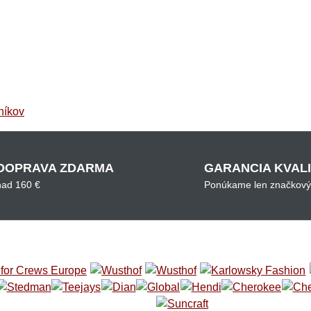
níkov
DOPRAVA ZDARMA
GARANCIA KVAL
nad 160 €
Ponúkame len značkový