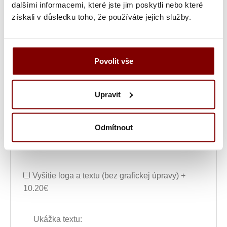
Text výšivky
dalšími informacemi, které jste jim poskytli nebo které
získali v důsledku toho, že používáte jejich služby.
Poznámka k výšivke
Povolit vše
Grafická úprava loga a vyšití + 29.59€
Upravit
Vyšitie loga + 5.10€
Vyšití textu + 5.10€
Odmítnout
Grafická úprava a vyšitie (logo + text) + 34.69€
Vyšitie loga a textu (bez grafickej úpravy) +
10.20€
Ukážka textu: