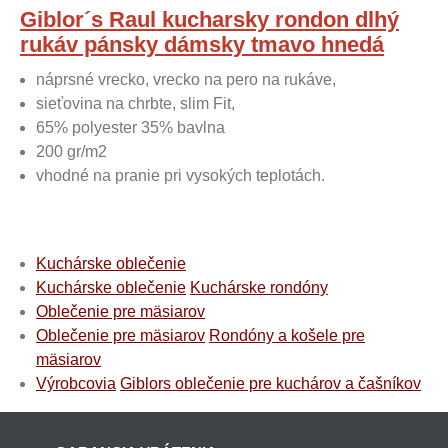
Giblor´s Raul kucharsky rondon dlhý
rukáv pánsky dámsky tmavo hnedá
náprsné vrecko, vrecko na pero na rukáve,
sieťovina na chrbte, slim Fit,
65% polyester 35% bavlna
200 gr/m2
vhodné na pranie pri vysokých teplotách.
Kuchárske oblečenie
Kuchárske oblečenie
Kuchárske rondóny
Oblečenie pre mäsiarov
Oblečenie pre mäsiarov
Rondóny a košele pre
mäsiarov
Výrobcovia
Giblors oblečenie pre kuchárov a čašníkov