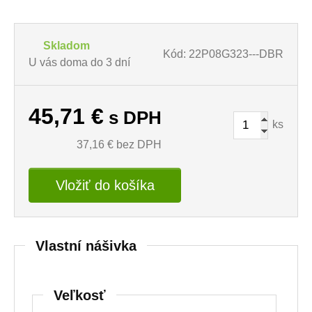
Skladom
Kód: 22P08G323---DBR
U vás doma do 3 dní
45,71
€
s DPH
ks
37,16
€ bez DPH
Vložiť do košíka
Vlastní nášivka
Veľkosť