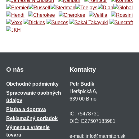
O nás
Kontakty
Obchodné podmienky
Petr Budík
Heršpická 6,
Spracovanie osobných
639 00 Brno
údajov
Platba a doprava
IČ: 75478731
Reklamačný poriadok
DIČ: CZ7507183981
Výmena a vrátenie
tovaru
e-mail: info@marmiton.sk