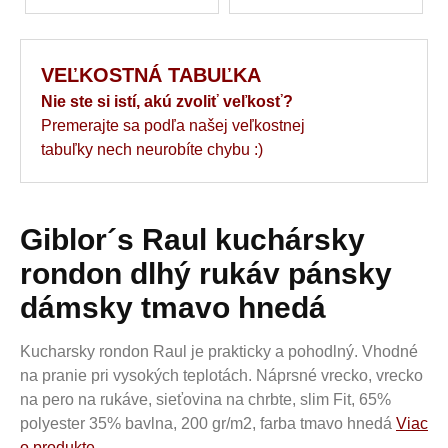
VEĽKOSTNÁ TABUĽKA
Nie ste si istí, akú zvoliť veľkosť?
Premerajte sa podľa našej veľkostnej
tabuľky nech neurobíte chybu :)
Giblor´s Raul kuchársky
rondon dlhý rukáv pánsky
dámsky tmavo hnedá
Kucharsky rondon Raul je prakticky a pohodlný. Vhodné
na pranie pri vysokých teplotách. Náprsné vrecko, vrecko
na pero na rukáve, sieťovina na chrbte, slim Fit, 65%
polyester 35% bavlna, 200 gr/m2, farba tmavo hnedá
Viac
o produkte