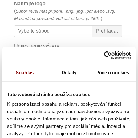
Nahrajte logo
(
Súbor musí mať príponu .png, .jpg, .pdf alebo .svg.
)
Maximálna povolená veľkosť súboru je 2MB.
Umiestnenie výšivky
Font výšivky
Souhlas
Detaily
Více o cookies
Farba textu
Tato webová stránka používá cookies
K personalizaci obsahu a reklam, poskytování funkcí
sociálních médií a analýze naší návštěvnosti využíváme
Šírka nápisu alebo loga
soubory cookie. Informace o tom, jak náš web používáte,
sdílíme se svými partnery pro sociální média, inzerci a
analýzy. Partneři tyto údaje mohou zkombinovat s