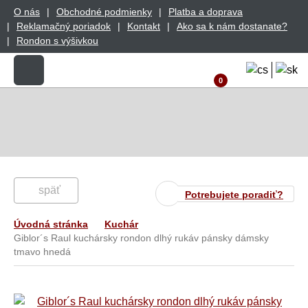
O nás
Obchodné podmienky
Platba a doprava
Reklamačný poriadok
Kontakt
Ako sa k nám dostanate?
Rondon s výšivkou
0
späť
Potrebujete poradiť?
Úvodná stránka
Kuchár
Giblor´s Raul kuchársky rondon dlhý rukáv pánsky dámsky
tmavo hnedá