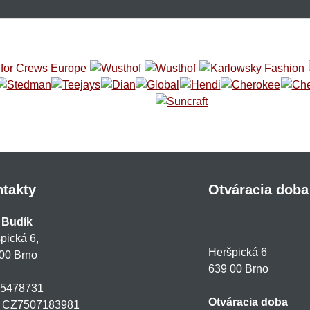
takty
Otváracia doba
 Budík
pická 6,
Heršpická 6
00 Brno
639 00 Brno
75478731
Otváracia doba
: CZ7507183981