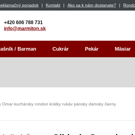
eklamačný poriadok
Kontakt
Ako sa k nám dostanate?
Rondo
+420 606 788 731
info@marmiton.sk
ašník / Barman
Cukrár
Pekár
Mäsiar
´s Omar kuchársky rondon krátky rukáv pánsky dámsky čierny