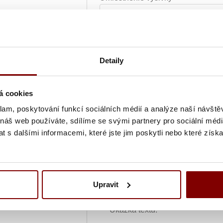
Farba textu
Detaily
Text výšivky
á cookies
klam, poskytování funkcí sociálních médií a analýze naší návšt
Grafická úprava loga a vyšití + 
 náš web používáte, sdílíme se svými partnery pro sociální média
 s dalšími informacemi, které jste jim poskytli nebo které získa
Vyšití textu + 5.10€
Vyšitie loga a textu (bez grafick
Upravit
Ukážka textu: