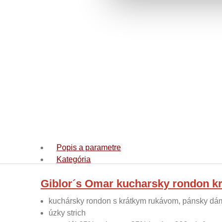
Popis a parametre
Kategória
Giblor´s Omar kucharsky rondon k
kuchársky rondon s krátkym rukávom, pánsky dá
úzky strich