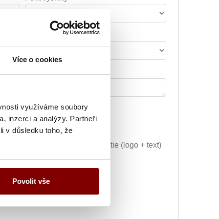
Šírka nápisu alebo loga
Více o cookies
Poznámka k výšivke
ěvnosti využíváme soubory
29.59€
Vyšitie loga + 5.10€
, inzerci a analýzy. Partneři
li v důsledku toho, že
Grafická úprava a vyšitie (logo + text)
+ 34.69€
ej úpravy) + 10.20€
Povolit vše