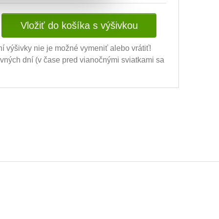
Vložiť do košíka s výšivkou
ní výšivky nie je možné vymeniť alebo vrátiť!
ovných dní (v čase pred vianočnými sviatkami sa