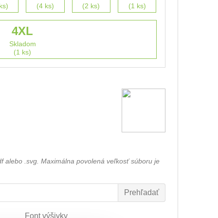
ks)
(4 ks)
(2 ks)
(1 ks)
4XL
Skladom
(1 ks)
df alebo .svg. Maximálna povolená veľkosť súboru je
Font výšivky