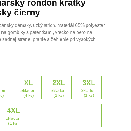
hársky rondon krátky
ky čierny
ánsky dámsky, uzký strich, materiál 65% polyester
 na gombíky s patentkami, vrecko na pero na
a zadnej strane, pranie a žehlenie pri vysokých
L
XL
2XL
3XL
dom
Skladom
Skladom
Skladom
ks)
(4 ks)
(2 ks)
(1 ks)
4XL
Skladom
(1 ks)