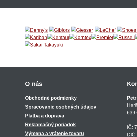
O nás
Kon
Obchodné podmienky
Petr
Herš
Spracovanie osobných údajov
639 
Platba a doprava
Reklamačný poriadok
IČ: 
Výmena a vrátenie tovaru
DIČ