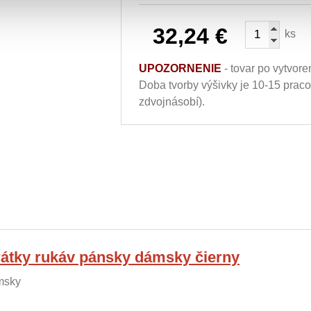
32,24
€
ks
UPOZORNENIE
- tovar po vytvore
Doba tvorby výšivky je 10-15 prac
zdvojnásobí).
rátky rukáv pánsky dámsky čierny
msky