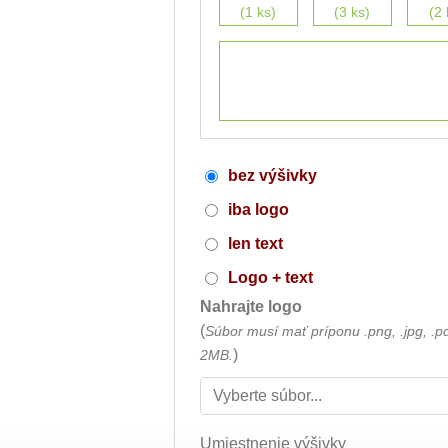
(1 ks)
(3 ks)
(2 
bez výšivky
iba logo
len text
Logo + text
Nahrajte logo
(
Súbor musí mať príponu .png, .jpg, .p
)
2MB.
Umiestnenie výšivky