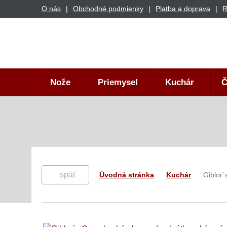
O nás
Obchodné podmienky
Platba a doprava
R
Nože
Priemysel
Kuchár
Č
späť
Úvodná stránka
Kuchár
Giblor