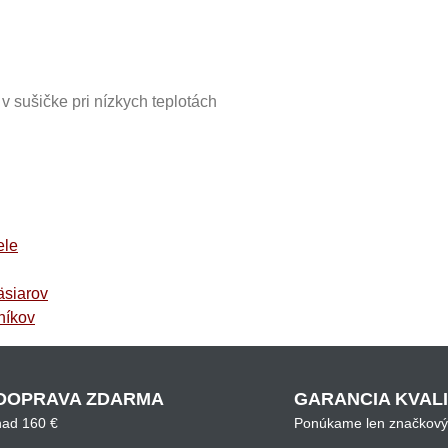
v sušičke pri nízkych teplotách
ele
äsiarov
níkov
DOPRAVA ZDARMA
GARANCIA KVAL
nad 160 €
Ponúkame len značkový