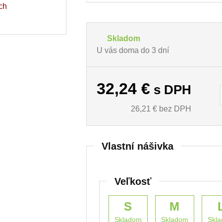
ch
Skladom
U vás doma do 3 dní
32,24
€
s DPH
26,21
€ bez DPH
Vlastní nášivka
Veľkosť
S
M
Skladom
Skladom
Skl