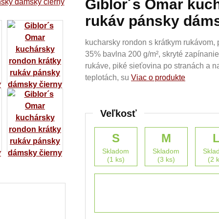
Giblor´s Omar kuc
rukáv pánsky dáms
kucharsky rondon s krátkym rukávom, p
35% bavlna 200 g/m², skryté zapínanie
rukáve, piké sieťovina po stranách a n
teplotách, su
Viac o produkte
Veľkosť
S
M
Skladom
Skladom
Skla
(1 ks)
(3 ks)
(2 