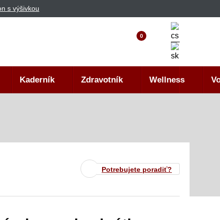
n s výšivkou
0
Kaderník
Zdravotník
Wellness
Vo
Potrebujete poradiť?