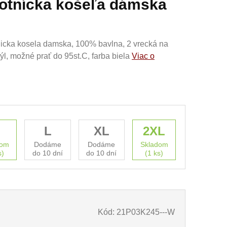
votnícka košeľa dámska
tnicka kosela damska, 100% bavlna, 2 vrecká na
týl, možné prať do 95st.C, farba biela
Viac o
M
L
XL
2XL
dom
Dodáme
Dodáme
Skladom
s)
do 10 dní
do 10 dní
(1 ks)
Kód: 21P03K245---W