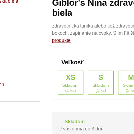
Giblor's Nina zdra
biela
zdravotnícka tunika alebo tiež zdravo
bokoch, zapínanie na cvoky, Slim Fit š
produkte
Veľkosť
XS
S
ch
Skladom
Skladom
Skla
(1 ks)
(1 ks)
(3 k
Skladom
U vás doma do 3 dní