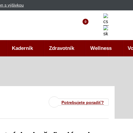
n s výšivkou
0
Kaderník
Zdravotník
Wellness
Vo
Potrebujete poradiť?