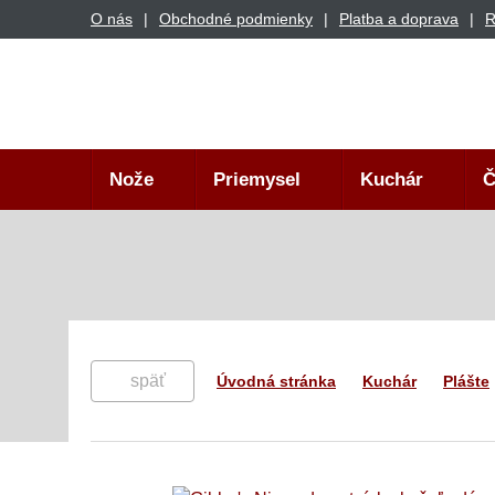
O nás
Obchodné podmienky
Platba a doprava
R
Nože
Priemysel
Kuchár
Č
späť
Úvodná stránka
Kuchár
Plášte