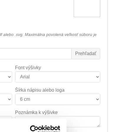
df alebo .svg. Maximálna povolená veľkosť súboru je
Font výšivky
Šírka nápisu alebo loga
Poznámka k výšivke