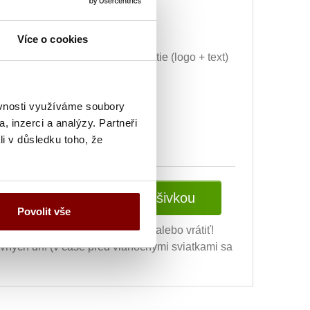
29.59€
Vyšitie loga + 5.10€
Více o cookies
Grafická úprava a vyšitie (logo + text)
+ 34.69€
ej úpravy) + 10.20€
ěvnosti využíváme soubory
, inzerci a analýzy. Partneři
li v důsledku toho, že
Vložiť do košíka s výšivkou
Povolit vše
ní výšivky nie je možné vymeniť alebo vrátiť!
ovných dní (v čase pred vianočnými sviatkami sa