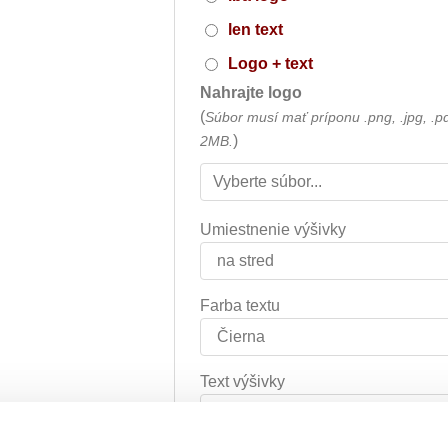
len text
Logo + text
Nahrajte logo
(
Súbor musí mať príponu .png, .jpg, .p
)
2MB.
Umiestnenie výšivky
Farba textu
Text výšivky