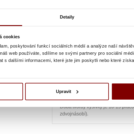
Grafická úprava loga a vyšití + 
Detaily
Vyšití textu + 5.10€
á cookies
Vyšitie loga a textu (bez grafick
klam, poskytování funkcí sociálních médií a analýze naší návšt
 náš web používáte, sdílíme se svými partnery pro sociální média
 s dalšími informacemi, které jste jim poskytli nebo které získa
Ukážka textu:
39,59
€
ks
Upravit
UPOZORNENIE
- tovar po vytvore
Doba tvorby výšivky je 10-15 prac
zdvojnásobí).