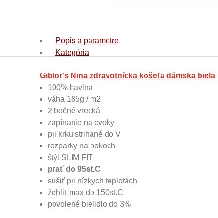
Popis a parametre
Kategória
Giblor's Nina zdravotnícka košeľa dámska biela
100% bavlna
váha 185g / m2
2 bočné vrecká
zapínanie na cvoky
pri krku strihané do V
rozparky na bokoch
štýl SLIM FIT
prať do 95st.C
sušiť pri nízkych teplotách
žehliť max do 150st.C
povolené bielidlo do 3%