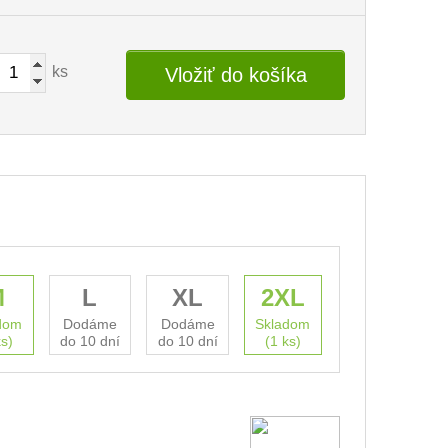
ks
Vložiť do košíka
M
L
XL
2XL
dom
Dodáme
Dodáme
Skladom
ks)
do 10 dní
do 10 dní
(1 ks)