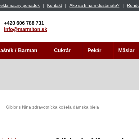
eklamačný poriadok
Kontakt
Ako sa k nám dostanate?
Rondo
+420 606 788 731
info@marmiton.sk
ašník / Barman
Cukrár
Pekár
Mäsiar
Giblor's Nina zdravotnícka košeľa dámska biela