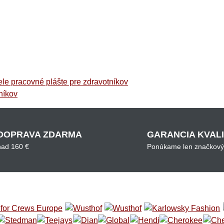
ele pracovné plášte pre zdravotníkov
níkov
DOPRAVA ZDARMA
GARANCIA KVAL
nad 160 €
Ponúkame len značkový