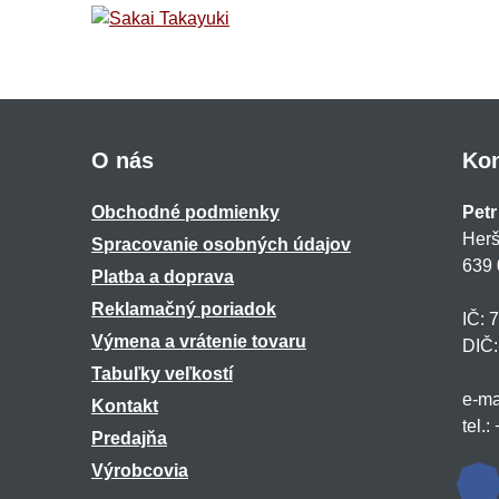
O nás
Kon
Obchodné podmienky
Petr
Herš
Spracovanie osobných údajov
639 
Platba a doprava
Reklamačný poriadok
IČ: 
Výmena a vrátenie tovaru
DIČ
Tabuľky veľkostí
e-ma
Kontakt
tel.
Predajňa
Výrobcovia