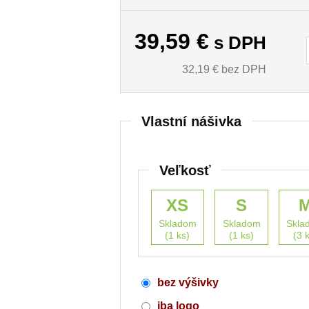
39,59
€
s DPH
32,19
€ bez DPH
Vlastní nášivka
Veľkosť
XS
S
Skladom
Skladom
Skla
(1 ks)
(1 ks)
(3 
bez výšivky
iba logo