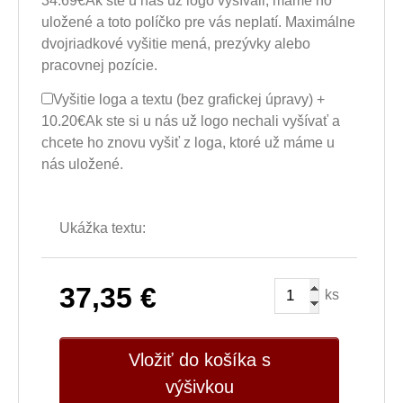
34.69€
Ak ste u nás už logo vyšívali, máme ho
uložené a toto políčko pre vás neplatí. Maximálne
dvojriadkové vyšitie mená, prezývky alebo
pracovnej pozície.
Vyšitie loga a textu (bez grafickej úpravy) +
10.20€
Ak ste si u nás už logo nechali vyšívať a
chcete ho znovu vyšiť z loga, ktoré už máme u
nás uložené.
Ukážka textu:
37,35
€
ks
Vložiť do košíka s
výšivkou