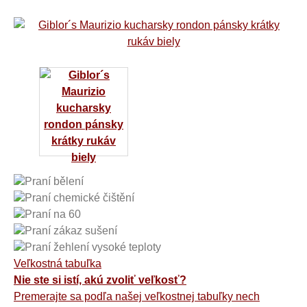
Praní bělení
Praní chemické čištění
Praní na 60
Praní zákaz sušení
Praní žehlení vysoké teploty
Veľkostná tabuľka
Nie ste si istí, akú zvoliť veľkosť?
Premerajte sa podľa našej veľkostnej tabuľky nech