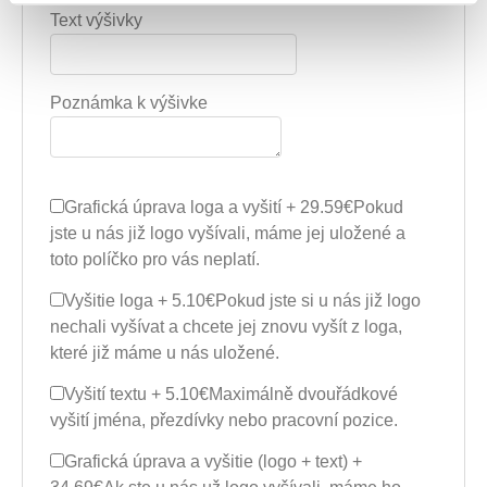
Text výšivky
Poznámka k výšivke
Grafická úprava loga a vyšití + 29.59€
Pokud
jste u nás již logo vyšívali, máme jej uložené a
toto políčko pro vás neplatí.
Vyšitie loga + 5.10€
Pokud jste si u nás již logo
nechali vyšívat a chcete jej znovu vyšít z loga,
které již máme u nás uložené.
Vyšití textu + 5.10€
Maximálně dvouřádkové
vyšití jména, přezdívky nebo pracovní pozice.
Grafická úprava a vyšitie (logo + text) +