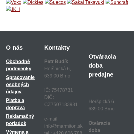
O nás
Kontakty
Otváracia
Obchodné
Petr Budík
doba
podmienky
Heršpická 6,
predajne
639 00 Brno
Spracovanie
osobných
IČ: 75478731
údajov
DIČ:
Platba a
Heršpická 6
CZ7507183981
doprava
639 00 Brno
Reklamačný
e-mail:
Otváracia
poriadok
info@marmiton.sk
doba
Výmena a
tel.: +420 606 788