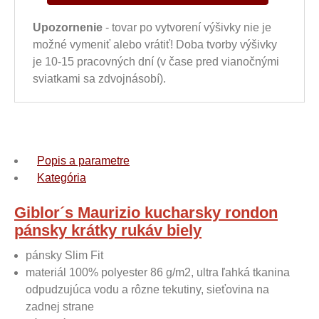
Upozornenie
- tovar po vytvorení výšivky nie je
možné vymeniť alebo vrátiť! Doba tvorby výšivky
je 10-15 pracovných dní (v čase pred vianočnými
sviatkami sa zdvojnásobí).
Popis a parametre
Kategória
Giblor´s Maurizio kucharsky rondon
pánsky krátky rukáv biely
pánsky Slim Fit
materiál 100% polyester 86 g/m2, ultra ľahká tkanina
odpudzujúca vodu a rôzne tekutiny, sieťovina na
zadnej strane