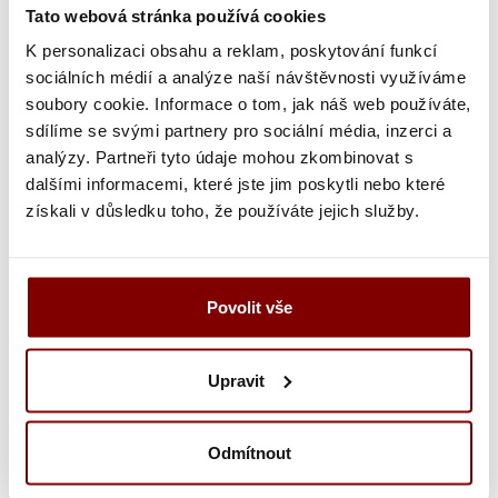
Tato webová stránka používá cookies
Skladom
U vás doma do 3 dní
K personalizaci obsahu a reklam, poskytování funkcí
sociálních médií a analýze naší návštěvnosti využíváme
bez výšivky
iba logo
len text
Logo + text
soubory cookie. Informace o tom, jak náš web používáte,
sdílíme se svými partnery pro sociální média, inzerci a
Nahrajte logo
analýzy. Partneři tyto údaje mohou zkombinovat s
(
Súbor musí mať príponu .png, .jpg, .pdf alebo
dalšími informacemi, které jste jim poskytli nebo které
.svg. Maximálna povolená veľkosť súboru je
získali v důsledku toho, že používáte jejich služby.
2MB.
)
Povolit vše
Umiestnenie výšivky
Font výšivky
Upravit
Farba textu
Šírka nápisu alebo loga
Odmítnout