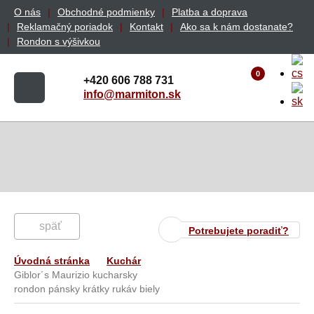
O nás
Obchodné podmienky
Platba a doprava
Reklamačný poriadok
Kontakt
Ako sa k nám dostanate?
Rondon s výšivkou
0
+420 606 788 731
info@marmiton.sk
späť
Potrebujete poradiť?
Úvodná stránka
Kuchár
Giblor´s Maurizio kucharsky
rondon pánsky krátky rukáv biely