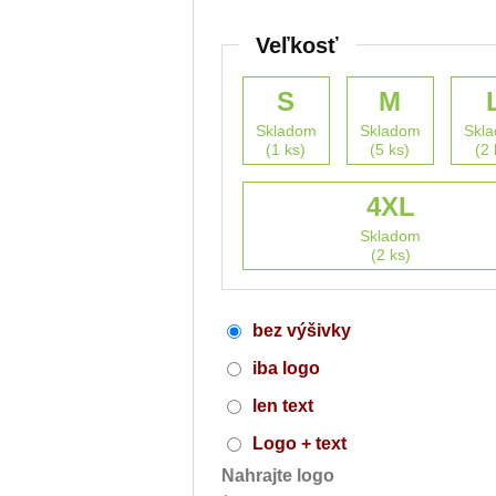
Veľkosť
S
M
Skladom
Skladom
Skl
(1 ks)
(5 ks)
(2 
4XL
Skladom
(2 ks)
bez výšivky
iba logo
len text
Logo + text
Nahrajte logo