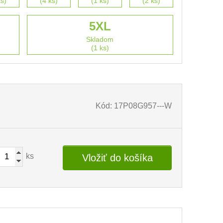
ks)
(4 ks)
(1 ks)
(2 ks)
5XL
Skladom
(1 ks)
Kód: 17P08G957---W
ks
Vložiť do košíka