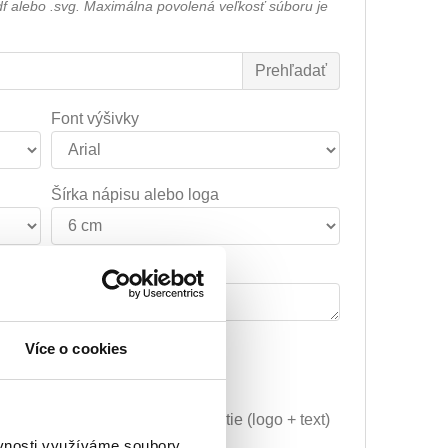
df alebo .svg. Maximálna povolená veľkosť súboru je
Font výšivky
Šírka nápisu alebo loga
Poznámka k výšivke
Více o cookies
29.59€
Vyšitie loga + 5.10€
Grafická úprava a vyšitie (logo + text)
+ 34.69€
ěvnosti využíváme soubory