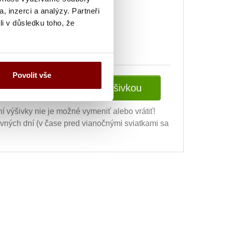
, inzerci a analýzy. Partneři
ej úpravy) + 10.20€
li v důsledku toho, že
Povolit vše
Vložiť do košíka s výšivkou
ní výšivky nie je možné vymeniť alebo vrátiť!
ovných dní (v čase pred vianočnými sviatkami sa