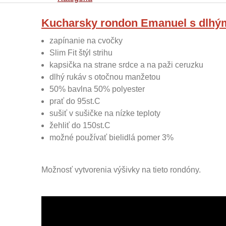
Kucharsky rondon Emanuel s dlhým
zapínanie na cvočky
Slim Fit štýl strihu
kapsička na strane srdce a na paži ceruzku
dlhý rukáv s otočnou manžetou
50% bavlna 50% polyester
prať do 95st.C
sušiť v sušičke na nízke teploty
žehliť do 150st.C
možné používať bielidlá pomer 3%
Možnosť vytvorenia výšivky na tieto rondóny.