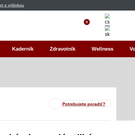
n s výšivkou
0
Kaderník
Zdravotník
Wellness
Vo
Potrebujete poradiť?