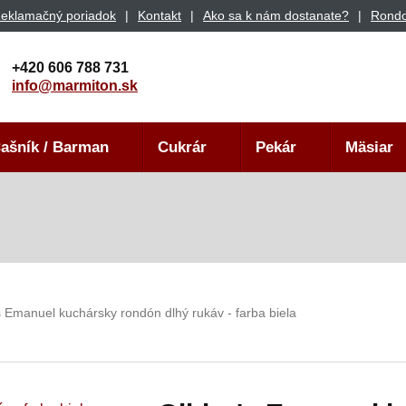
eklamačný poriadok
Kontakt
Ako sa k nám dostanate?
Rondo
+420 606 788 731
info@marmiton.sk
ašník / Barman
Cukrár
Pekár
Mäsiar
s Emanuel kuchársky rondón dlhý rukáv - farba biela