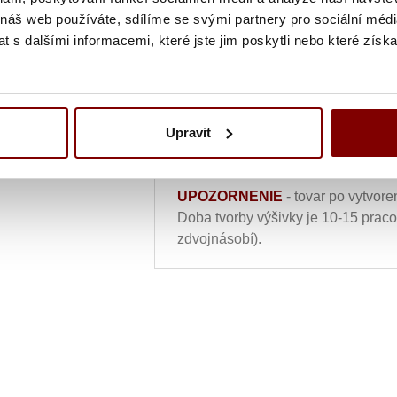
 náš web používáte, sdílíme se svými partnery pro sociální média
Vyšitie loga a textu (bez grafick
 s dalšími informacemi, které jste jim poskytli nebo které získa
Ukážka textu:
Upravit
75,51
€
ks
UPOZORNENIE
- tovar po vytvore
Doba tvorby výšivky je 10-15 prac
zdvojnásobí).