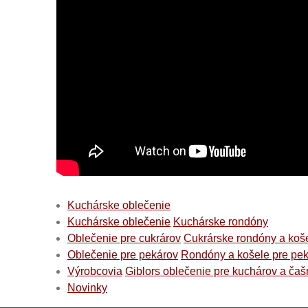
Kuchárske oblečenie
Kuchárske oblečenie
Kuchárske rondóny
Oblečenie pre cukrárov
Cukrárske rondóny a koš
Oblečenie pre pekárov
Rondóny a košele pre pe
Výrobcovia
Giblors oblečenie pre kuchárov a čaš
Novinky