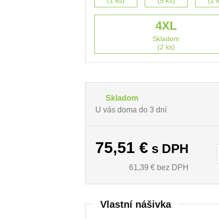
(1 ks)
(5 ks)
(2 
4XL
Skladom
(2 ks)
Skladom
U vás doma do 3 dní
75,51
€
s DPH
61,39
€ bez DPH
Vlastní nášivka