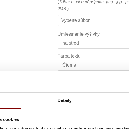
(
Súbor musí mať príponu .png, .jpg, .p
)
2MB.
Umiestnenie výšivky
Farba textu
Text výšivky
Detaily
Grafická úprava loga a vyšití + 
á cookies
Vyšití textu + 5.10€
klam, poskytování funkcí sociálních médií a analýze naší návšt