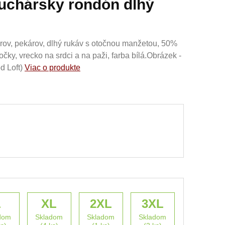
kuchársky rondón dlhý
rov, pekárov, dlhý rukáv s otočnou manžetou, 50%
čky, vrecko na srdci a na paži, farba bílá.Obrázek -
d Loft)
Viac o produkte
L
XL
2XL
3XL
dom
Skladom
Skladom
Skladom