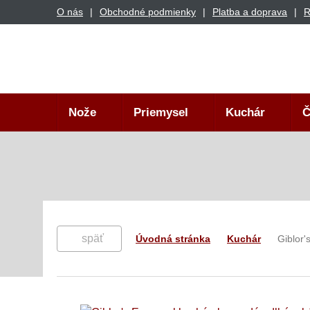
O nás
Obchodné podmienky
Platba a doprava
R
Nože
Priemysel
Kuchár
Č
späť
Úvodná stránka
Kuchár
Giblor'