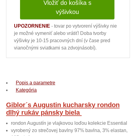
Vložiť do košíka s
výšivkou
UPOZORNENIE
- tovar po vytvorení výšivky nie
je možné vymeniť alebo vrátiť! Doba tvorby
výšivky je 10-15 pracovných dní (v čase pred
vianočnými sviatkami sa zdvojnásobí).
Popis a parametre
Kategória
Giblor´s Augustin kucharsky rondon
dlhý rukáv pánsky biela
rondon Augustín je vlajkovou loďou kolekcie Essential
vyrobený zo strečovej bavlny 97% bavlna, 3% elastan,