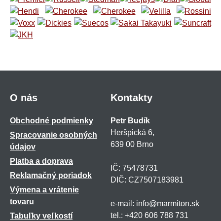
O nás
Kontakty
Obchodné podmienky
Petr Budík
Heršpická 6,
Spracovanie osobných
639 00 Brno
údajov
Platba a doprava
IČ: 75478731
Reklamačný poriadok
DIČ: CZ7507183981
Výmena a vrátenie
tovaru
e-mail: info@marmiton.sk
tel.: +420 606 788 731
Tabuľky veľkostí