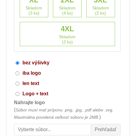
Skladom
Skladom
Skladom
(3 ks)
(4 ks)
(2 ks)
4XL
Skladom
(2 ks)
bez výšivky
iba logo
len text
Logo + text
Nahrajte logo
(
Súbor musí mať príponu .png, .jpg, .pdf alebo .svg.
)
Maximálna povolená veľkosť súboru je 2MB.