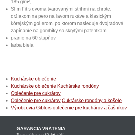
185 g/m²,
Slim Fit s dvoma tvarovanými strihmi na chrbte,
držiakom na pero na ľavom rukáve a klasickým
kórejským golierom, po ktorom nasleduje dvojradové
zapínanie na gombíky so skrytými patentkami
pranie na 60 stupňov
farba biela
Kuchárske oblečenie
Kuchárske oblečenie
Kuchárske rondóny
Oblečenie pre cukrárov
Oblečenie pre cukrárov
Cukrárske rondóny a košele
Výrobcovia
Giblors oblečenie pre kuchárov a čašníkov
GARANCIA VRÁTENIA
Tovar môžete do 30 dní vrátiť