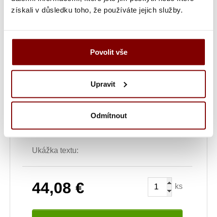
získali v důsledku toho, že používáte jejich služby.
Grafická úprava loga a vyšití + 29.59€
Vyšitie loga + 5.10€
Povolit vše
Vyšití textu + 5.10€
Grafická úprava a vyšitie (logo + text) + 34.69€
Upravit
Vyšitie loga a textu (bez grafickej úpravy) +
Odmítnout
10.20€
Ukážka textu:
44,08
€
ks