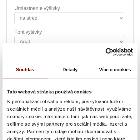
Umiestnenie výšivky
Font výšivky
Farba textu
Souhlas
Detaily
Více o cookies
Šírka nápisu alebo loga
Tato webová stránka používá cookies
K personalizaci obsahu a reklam, poskytování funkcí
Text výšivky
sociálních médií a analýze naší návštěvnosti využíváme
soubory cookie. Informace o tom, jak náš web používáte,
sdílíme se svými partnery pro sociální média, inzerci a
Poznámka k výšivke
analýzy. Partneři tyto údaje mohou zkombinovat s
dalšími informacemi, které jste jim poskytli nebo které