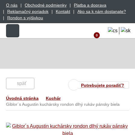
O nás
Obchodné podmienky
Platba a doprava
Reklamačný poriadok
Kontakt
Ako sa k nám dostanate?
Rondon s výšivkou
0
späť
Potrebujete poradiť?
Úvodná stránka
Kuchár
Giblor´s Augustin kuchársky rondon dlhý rukáv pánsky biela