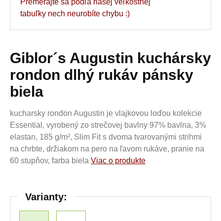
Premerajte sa podľa našej veľkostnej
tabuľky nech neurobíte chybu :)
Giblor´s Augustin kuchársky
rondon dlhý rukáv pánsky
biela
kucharsky rondon Augustin je vlajkovou loďou kolekcie
Essential, vyrobený zo strečovej bavlny 97% bavlna, 3%
elastan, 185 g/m², Slim Fit s dvoma tvarovanými strihmi
na chrbte, držiakom na pero na ľavom rukáve, pranie na
60 stupňov, farba biela
Viac o produkte
Varianty: