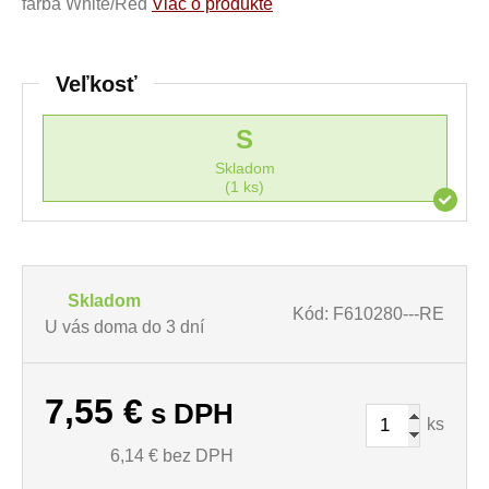
farba White/Red
Viac o produkte
Veľkosť
S
Skladom
(1 ks)
Skladom
Kód: F610280---RE
U vás doma do 3 dní
7,55
€
s DPH
ks
6,14
€ bez DPH