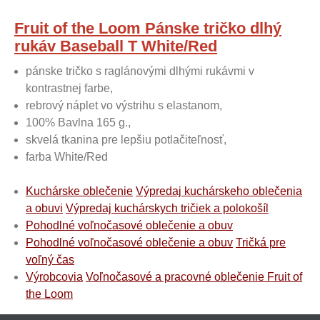
Fruit of the Loom Pánske tričko dlhý
rukáv Baseball T White/Red
pánske tričko s raglánovými dlhými rukávmi v
kontrastnej farbe,
rebrový náplet vo výstrihu s elastanom,
100% Bavlna 165 g.,
skvelá tkanina pre lepšiu potlačiteľnosť,
farba White/Red
Kuchárske oblečenie
Výpredaj kuchárskeho oblečenia
a obuvi
Výpredaj kuchárskych tričiek a polokošíl
Pohodlné voľnočasové oblečenie a obuv
Pohodlné voľnočasové oblečenie a obuv
Tričká pre
voľný čas
Výrobcovia
Voľnočasové a pracovné oblečenie Fruit of
the Loom