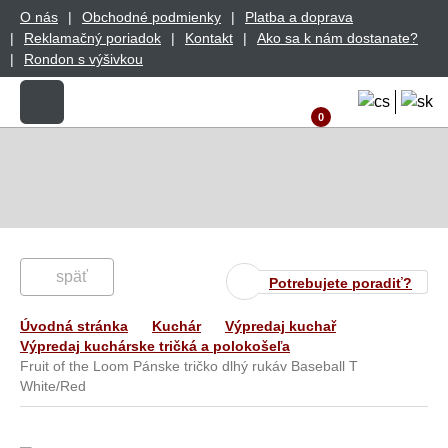
O nás
Obchodné podmienky
Platba a doprava
Reklamačný poriadok
Kontakt
Ako sa k nám dostanate?
Rondon s výšivkou
0
späť
Potrebujete poradiť?
Úvodná stránka
Kuchár
Výpredaj kuchař
Výpredaj kuchárske tričká a polokošeľa
Fruit of the Loom Pánske tričko dlhý rukáv Baseball T
White/Red