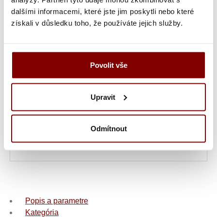
Ukážka textu:
dalšími informacemi, které jste jim poskytli nebo které
získali v důsledku toho, že používáte jejich služby.
7,55
€
ks
Povolit vše
Vložiť do košíka s
výšivkou
Upravit
UPOZORNENIE
- tovar po vytvorení výšivky nie
je možné vymeniť alebo vrátiť! Doba tvorby
Odmítnout
výšivky je 10-15 pracovných dní (v čase pred
vianočnými sviatkami sa zdvojnásobí).
Popis a parametre
Kategória