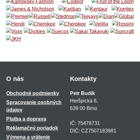
O nás
Kontakty
Obchodné podmienky
Petr Budík
Heršpická 6,
Spracovanie osobných
639 00 Brno
údajov
Platba a doprava
IČ: 75478731
Reklamačný poriadok
DIČ: CZ7507183981
Výmena a vrátenie