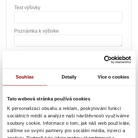
Text výšivky
Poznámka k výšivke
Grafická úprava loga a vyšití + 29.59€
Vyšitie loga + 5.10€
Souhlas
Detaily
Více o cookies
Vyšití textu + 5.10€
Grafická úprava a vyšitie (logo + text) + 34.69€
Tato webová stránka používá cookies
K personalizaci obsahu a reklam, poskytování funkcí
Vyšitie loga a textu (bez grafickej úpravy) +
sociálních médií a analýze naší návštěvnosti využíváme
10.20€
soubory cookie. Informace o tom, jak náš web používáte,
sdílíme se svými partnery pro sociální média, inzerci a
analýzy. Partneři tyto údaje mohou zkombinovat s