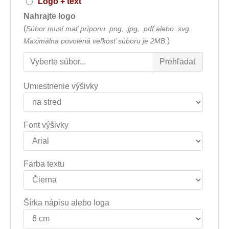
Logo + text
Nahrajte logo
(
Súbor musí mať príponu .png, .jpg, .pdf alebo .svg.
)
Maximálna povolená veľkosť súboru je 2MB.
Umiestnenie výšivky
Font výšivky
Farba textu
Šírka nápisu alebo loga