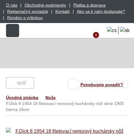
O nás
Obchodné podmienky
Platba a doprava
Reklamačný poriadok
Kontakt
Ako sa k nám dostanate?
Rondon s výšivkou
0
späť
Potrebujete poradiť?
Úvodná stránka
Nože
F.Dick 8 1954 18 filetovací nerezový kuchársky nôž série 1905
čierna 18cm