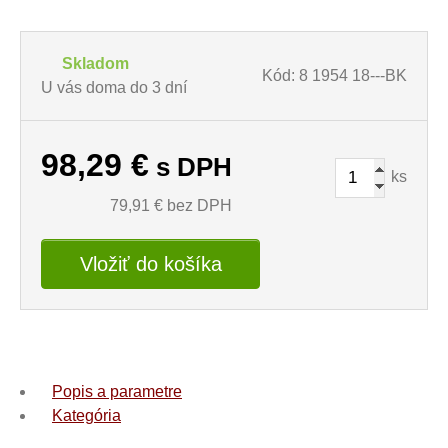
Skladom
Kód: 8 1954 18---BK
U vás doma do 3 dní
98,29
€
s DPH
ks
79,91
€ bez DPH
Vložiť do košíka
Popis a parametre
Kategória