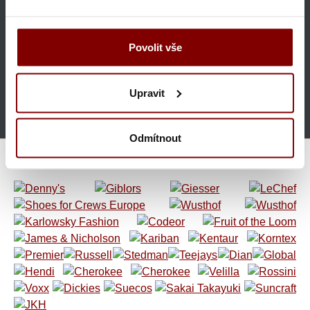
nad 160 €
GARANCIA KVALITY
Povolit vše
Ponúkame len značkový tovar
Upravit
TOVAR SKLADOM
90% produktov skladom
Odmítnout