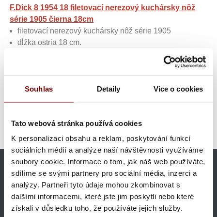
F.Dick 8 1954 18 filetovací nerezový kuchársky nôž
série 1905 čierna 18cm
filetovací nerezový kuchársky nôž série 1905
dĺžka ostria 18 cm.
Kuchárske nože do kuchyne
Kuchárske nože do kuchyne
Kuchynské filetovací nože
Souhlas
Detaily
Více o cookies
pre kuchárov
Kuchárske nože do kuchyne
Nemecké kuchynské nože
Oblečenie pre mäsiarov
Tato webová stránka používá cookies
Oblečenie pre mäsiarov
Profesionálne mäsiarske nože
Výrobcovia
Profesionálne kuchárske nože F.Dick
K personalizaci obsahu a reklam, poskytování funkcí
sociálních médií a analýze naší návštěvnosti využíváme
soubory cookie. Informace o tom, jak náš web používáte,
GARANCIA VRÁTENIA
sdílíme se svými partnery pro sociální média, inzerci a
Tovar môžete do 30 dní vrátiť
analýzy. Partneři tyto údaje mohou zkombinovat s
dalšími informacemi, které jste jim poskytli nebo které
DOPRAVA ZDARMA
získali v důsledku toho, že používáte jejich služby.