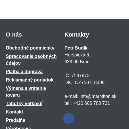
O nás
Kontakty
Obchodné podmienky
Petr Budík
Heršpická 6,
Spracovanie osobných
639 00 Brno
údajov
Platba a doprava
IČ: 75478731
Reklamačný poriadok
DIČ: CZ7507183981
Výmena a vrátenie
tovaru
e-mail: info@marmiton.sk
tel.: +420 606 788 731
Tabuľky veľkostí
Kontakt
Predajňa
Výrobcovia