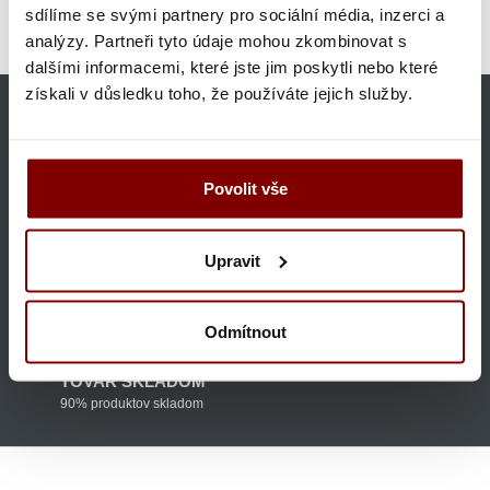
sdílíme se svými partnery pro sociální média, inzerci a
Oblečenie pre mäsiarov
Profesionálne mäsiarske nože
analýzy. Partneři tyto údaje mohou zkombinovat s
Výrobcovia
Profesionálne kuchárske nože F.Dick
dalšími informacemi, které jste jim poskytli nebo které
získali v důsledku toho, že používáte jejich služby.
GARANCIA VRÁTENIA
Tovar môžete do 30 dní vrátiť
Povolit vše
DOPRAVA ZDARMA
nad 160 €
Upravit
GARANCIA KVALITY
Ponúkame len značkový tovar
Odmítnout
TOVAR SKLADOM
90% produktov skladom