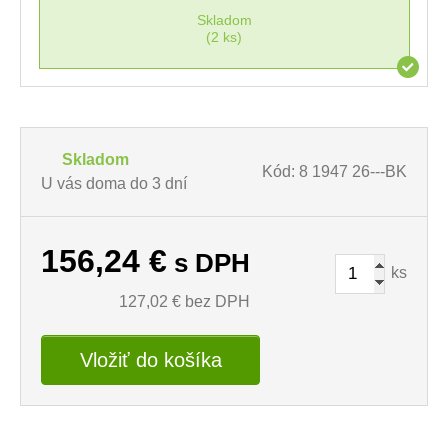
Skladom
(2 ks)
Skladom
Kód: 8 1947 26---BK
U vás doma do 3 dní
156,24
€
s DPH
ks
127,02
€ bez DPH
Vložiť do košíka