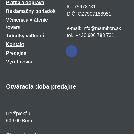
Platba a doprava
IČ: 75478731
Reklamačný poriadok
DIČ: CZ7507183981
Výmena a vrátenie
tovaru
e-mail: info@marmiton.sk
tel.: +420 606 788 731
Tabuľky veľkostí
Kontakt
Predajňa
Výrobcovia
Otváracia doba predajne
Heršpická 6
639 00 Brno