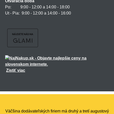
Otváracia doba
Po: 9:00 - 12:00 a 14:00 - 18:00
Ut - Pia: 9:00 - 12:00 a 14:00 - 16:00
Zistiť viac
Všetky práva vyhradené ©
2026
marmiton.sk
,
realizácia
Shean.cz
Väčšina dodávateľských firiem má druhý a tretí augustový