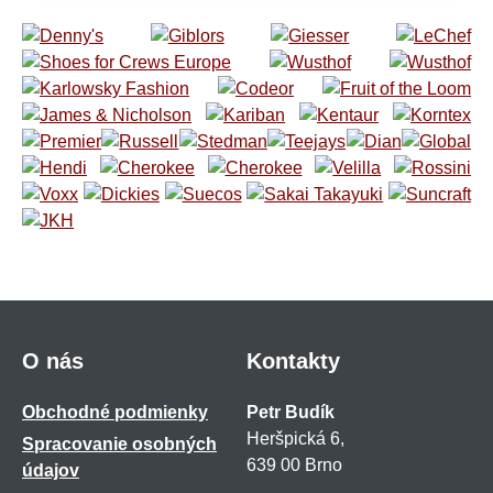
O nás
Kontakty
Obchodné podmienky
Petr Budík
Heršpická 6,
Spracovanie osobných
639 00 Brno
údajov