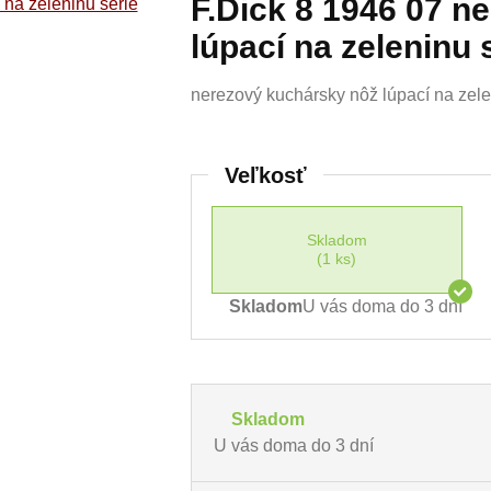
F.Dick 8 1946 07 n
lúpací na zeleninu
nerezový kuchársky nôž lúpací na zele
Veľkosť
Skladom
(1 ks)
Skladom
U vás doma do 3 dní
Skladom
U vás doma do 3 dní