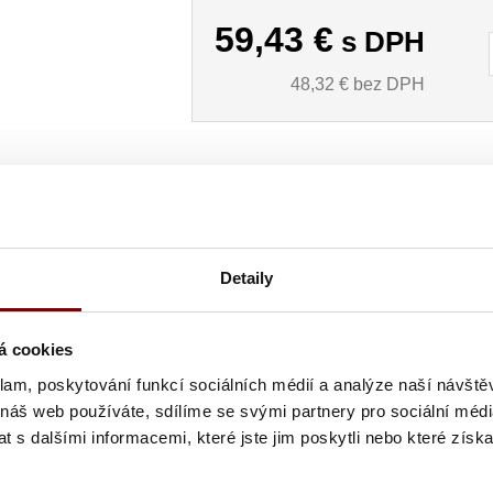
59,43
€
s DPH
48,32
€ bez DPH
Detaily
na zeleninu série 1905 čierna 7cm
á cookies
klam, poskytování funkcí sociálních médií a analýze naší návšt
 náš web používáte, sdílíme se svými partnery pro sociální média
 s dalšími informacemi, které jste jim poskytli nebo které získa
 nože