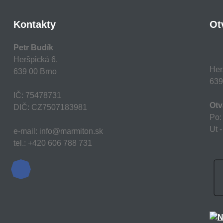
Kontakty
Ot
Petr Budík
Heršpická 6,
Her
639 00 Brno
639
IČ: 75478731
Otv
DIČ: CZ7507183981
Po:
Ut -
e-mail: info@marmiton.sk
tel.: +420 606 788 731