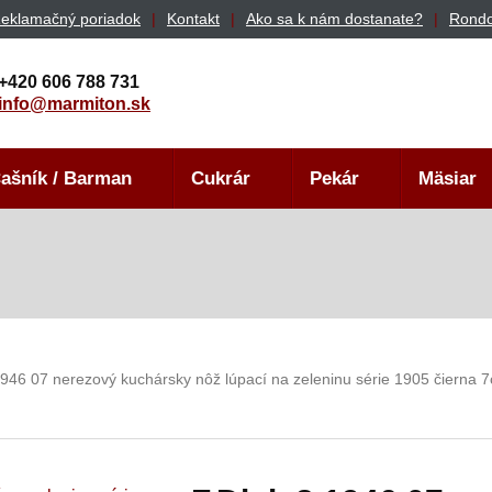
eklamačný poriadok
Kontakt
Ako sa k nám dostanate?
Rondo
+420 606 788 731
info@marmiton.sk
ašník / Barman
Cukrár
Pekár
Mäsiar
1946 07 nerezový kuchársky nôž lúpací na zeleninu série 1905 čierna 