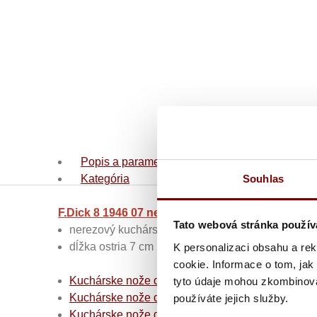
Popis a parametre
Souhlas
Kategória
F.Dick 8 1946 07 nerezový kuchársky nôž lúpací 
Tato webová stránka použív
nerezový kuchársky nôž lúpací na zeleninu,
dĺžka ostria 7 cm
K personalizaci obsahu a re
cookie. Informace o tom, jak
Kuchárske nože do kuchyne
tyto údaje mohou zkombinovat
Kuchárske nože do kuchyne
Nemecké kuchynské
používáte jejich služby.
Kuchárske nože do kuchyne
Malé lúpacie nože