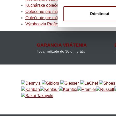
Kuchárske oblečenie
Oblečenie pre mäsiarov
Odmítnout
Oblečenie pre mäsiarov
Profesionálne mäsiarske
Výrobcovia
Profesionálne kuchárske nože F.Dick
GARANCIA VRÁTENIA
Tovar môžete do 30 dní vrátiť