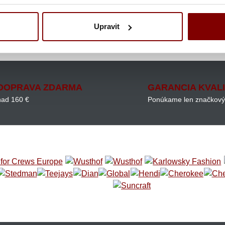
Upravit
 nože
DOPRAVA ZDARMA
GARANCIA KVAL
nad 160 €
Ponúkame len značkový