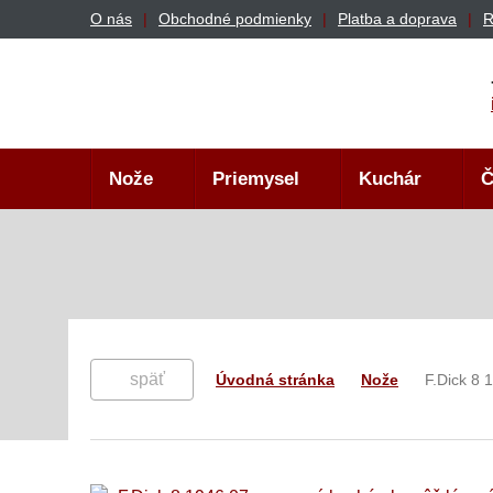
O nás
Obchodné podmienky
Platba a doprava
R
Nože
Priemysel
Kuchár
Č
späť
Úvodná stránka
Nože
F.Dick 8 