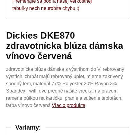
Premerajte sa podľa našej veľkostnej
tabuľky nech neurobíte chybu :)
Dickies DKE870
zdravotnícka blúza dámska
vínovo červená
zdravotnícka blúza dámska s výstrihom do V, rebrovaný
výstrich, chrbát majú rebrovaný úplet, mierne zakrivený
spodný lem, materiál 77% Polyester 20% Rayon 3%
Spandex Twill, dve predné našité vrecká, na pravom
ramene pútkou na kartičku, pranie a sušenie teplotách,
farba vínovo červená
Viac o produkte
Varianty: