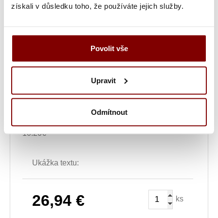
získali v důsledku toho, že používáte jejich služby.
Grafická úprava loga a vyšití + 29.59€
Povolit vše
Vyšitie loga + 5.10€
Vyšití textu + 5.10€
Upravit
Grafická úprava a vyšitie (logo + text) + 34.69€
Odmítnout
Vyšitie loga a textu (bez grafickej úpravy) +
10.20€
Ukážka textu:
26,94
€
ks