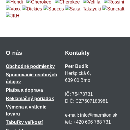
O nás
Kontakty
Obchodné podmienky
Petr Budík
Heršpická 6,
Spracovanie osobných
639 00 Brno
údajov
Platba a doprava
IČ: 75478731
Reklamačný poriadok
DIČ: CZ7507183981
Výmena a vrátenie
tovaru
e-mail: info@marmiton.sk
tel.: +420 606 788 731
Tabuľky veľkostí