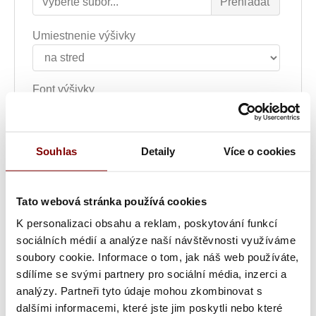
Umiestnenie výšivky
Font výšivky
Farba textu
Souhlas
Detaily
Více o cookies
Šírka nápisu alebo loga
Tato webová stránka používá cookies
K personalizaci obsahu a reklam, poskytování funkcí
sociálních médií a analýze naší návštěvnosti využíváme
Text výšivky
soubory cookie. Informace o tom, jak náš web používáte,
sdílíme se svými partnery pro sociální média, inzerci a
analýzy. Partneři tyto údaje mohou zkombinovat s
Poznámka k výšivke
dalšími informacemi, které jste jim poskytli nebo které