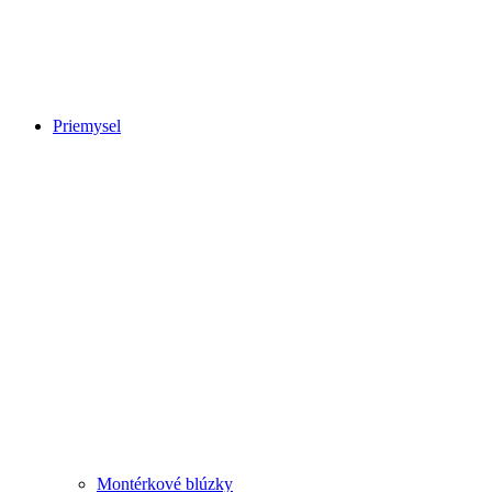
Priemysel
Montérkové blúzky