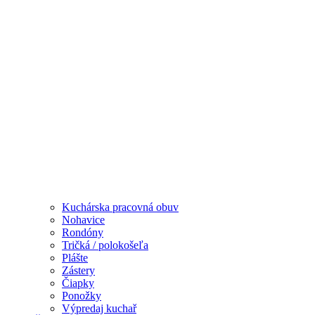
Kuchárska pracovná obuv
Nohavice
Rondóny
Tričká / polokošeľa
Plášte
Zástery
Čiapky
Ponožky
Výpredaj kuchař