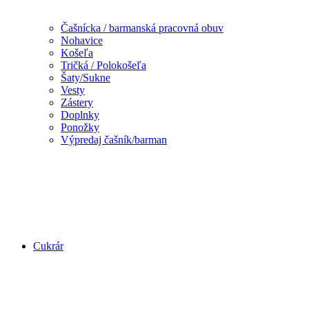
Čašnícka / barmanská pracovná obuv
Nohavice
Košeľa
Tričká / Polokošeľa
Šaty/Sukne
Vesty
Zástery
Doplnky
Ponožky
Výpredaj čašník/barman
Cukrár