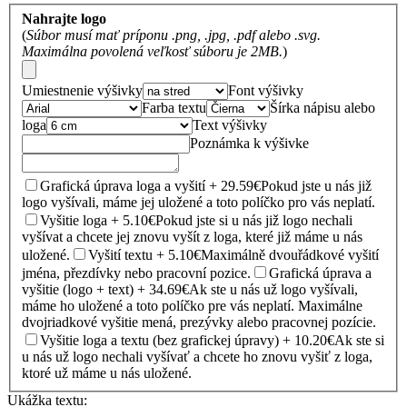
Nahrajte logo
(
Súbor musí mať príponu .png, .jpg, .pdf alebo .svg.
Maximálna povolená veľkosť súboru je 2MB.
)
Umiestnenie výšivky
Font výšivky
Farba textu
Šírka nápisu alebo
loga
Text výšivky
Poznámka k výšivke
Grafická úprava loga a vyšití + 29.59€
Pokud jste u nás již
logo vyšívali, máme jej uložené a toto políčko pro vás neplatí.
Vyšitie loga + 5.10€
Pokud jste si u nás již logo nechali
vyšívat a chcete jej znovu vyšít z loga, které již máme u nás
uložené.
Vyšití textu + 5.10€
Maximálně dvouřádkové vyšití
jména, přezdívky nebo pracovní pozice.
Grafická úprava a
vyšitie (logo + text) + 34.69€
Ak ste u nás už logo vyšívali,
máme ho uložené a toto políčko pre vás neplatí. Maximálne
dvojriadkové vyšitie mená, prezývky alebo pracovnej pozície.
Vyšitie loga a textu (bez grafickej úpravy) + 10.20€
Ak ste si
u nás už logo nechali vyšívať a chcete ho znovu vyšiť z loga,
ktoré už máme u nás uložené.
Ukážka textu: