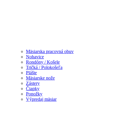
Mäsiarska pracovná obuv
Nohavice
Rondóny / Košele
Tričká / Polokošeľa
Plášte
Mäsiarske nože
Zástery
Čiapky
Ponožky
Výpredaj mäsiar