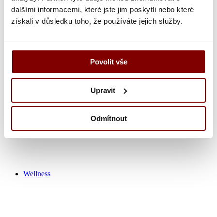
dalšími informacemi, které jste jim poskytli nebo které
získali v důsledku toho, že používáte jejich služby.
Zdravotnícka obuv
Nohavice
Tuniky
Košeľa
Povolit vše
Tričká / polokošeľa
Zdravotnícke plášťa
Čiapky
Upravit
Ponožky
Výpredaj zdravotník
Odmítnout
Wellness