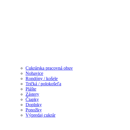
Cukrárska pracovná obuv
Nohavice
Rondóny / košele
Tričká / polokošeľa
Plášte
Zástery
Čiapky
Doplnky
Ponožky
Výpredaj cukrár