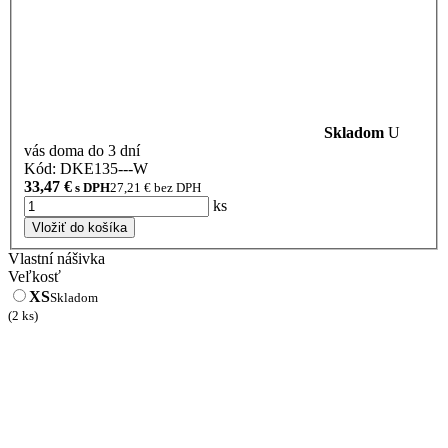
Skladom
U
vás doma do 3 dní
Kód: DKE135---W
33,47
€
s DPH
27,21
€ bez DPH
ks
Vložiť do košíka
Vlastní nášivka
Veľkosť
XS
Skladom
(2 ks)