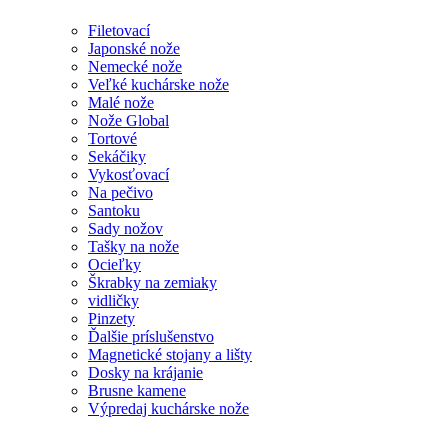
Filetovací
Japonské nože
Nemecké nože
Veľké kuchárske nože
Malé nože
Nože Global
Tortové
Sekáčiky
Vykosťovací
Na pečivo
Santoku
Sady nožov
Tašky na nože
Ocieľky
Škrabky na zemiaky
vidličky
Pinzety
Ďalšie príslušenstvo
Magnetické stojany a lišty
Dosky na krájanie
Brusne kamene
Výpredaj kuchárske nože