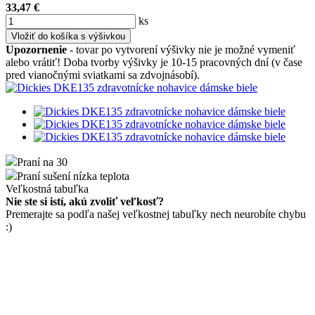
33,47
€
ks
Vložiť do košíka s výšivkou
Upozornenie
- tovar po vytvorení výšivky nie je možné vymeniť
alebo vrátiť! Doba tvorby výšivky je 10-15 pracovných dní (v čase
pred vianočnými sviatkami sa zdvojnásobí).
Praní na 30
Praní sušení nízka teplota
Veľkostná tabuľka
Nie ste si istí, akú zvoliť veľkosť?
Premerajte sa podľa našej veľkostnej tabuľky nech neurobíte chybu
:)