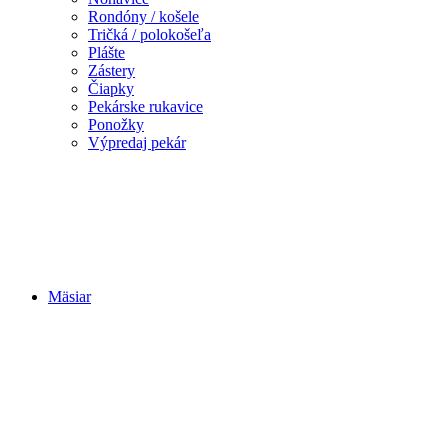
Rondóny / košele
Tričká / polokošeľa
Plášte
Zástery
Čiapky
Pekárske rukavice
Ponožky
Výpredaj pekár
Mäsiar