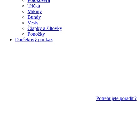
Polokošeľa
Tričká
Mikiny
Bundy
Vesty
Čiapky a šiltovky
Ponožky
Darčekový poukaz
Potrebujete poradiť?