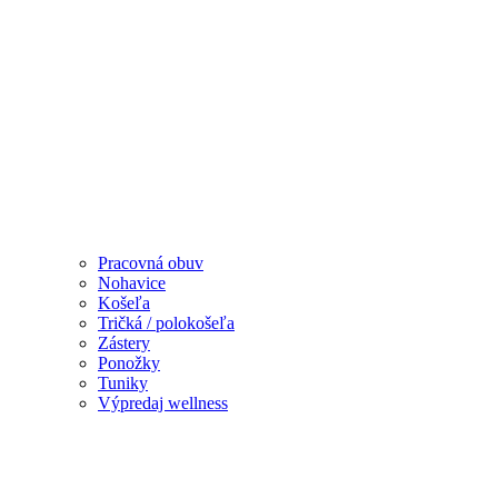
Pracovná obuv
Nohavice
Košeľa
Tričká / polokošeľa
Zástery
Ponožky
Tuniky
Výpredaj wellness