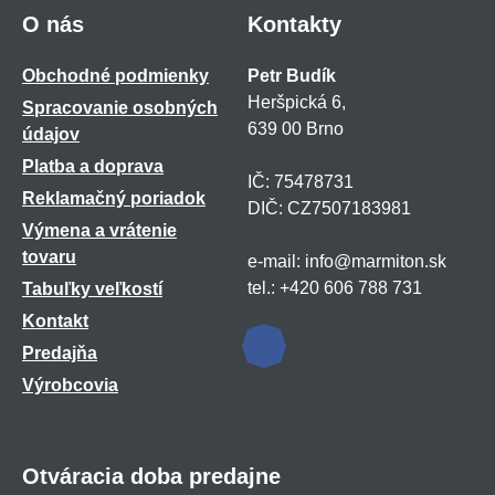
O nás
Kontakty
Obchodné podmienky
Petr Budík
Heršpická 6,
Spracovanie osobných
639 00 Brno
údajov
Platba a doprava
IČ: 75478731
Reklamačný poriadok
DIČ: CZ7507183981
Výmena a vrátenie
tovaru
e-mail: info@marmiton.sk
tel.: +420 606 788 731
Tabuľky veľkostí
Kontakt
Predajňa
Výrobcovia
Otváracia doba predajne