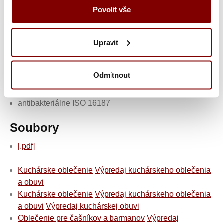
FO = odolnosť podrážky proti oleju, antibakteriálne
Povolit vše
absorbuje nárazy v oblasti päty
mäkká pohodlná vložka, kombinácia mikrovlákna a
Upravit
polyuretánovej peny
protišmyková ľahká TPU podrážka (termoplastický
polyuretán)
Odmítnout
možné prať do 40st.C v práčke
antistatická
antibakteriálne ISO 16187
Soubory
[.pdf]
Kuchárske oblečenie
Výpredaj kuchárskeho oblečenia
a obuvi
Kuchárske oblečenie
Výpredaj kuchárskeho oblečenia
a obuvi
Výpredaj kuchárskej obuvi
Oblečenie pre čašníkov a barmanov
Výpredaj