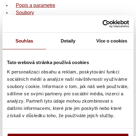
Popis a parametre
Soubory
Kategória
Dian SIENA TEX casnicka obuv
Souhlas
Detaily
Více o cookies
damska aj pánska svetlo hnedá
pánska aj dámska bezpečnostné protišmyková
antistatická pracovná obuv
Tato webová stránka používá cookies
flexibilné, perforovaná vzdušná vrchná časť D'COVER
K personalizaci obsahu a reklam, poskytování funkcí
DRY®
sociálních médií a analýze naší návštěvnosti využíváme
elastický pásik
soubory cookie. Informace o tom, jak náš web používáte,
v jednom kuse bez švov
sdílíme se svými partnery pro sociální média, inzerci a
certifikovaná podľa
EN ISO 20347
, UE 425/2016 - SRC
analýzy. Partneři tyto údaje mohou zkombinovat s
= (SRA + SRB) protišmykový povrch na kachľová
dalšími informacemi, které jste jim poskytli nebo které
povrchu s detergentom a vodou ako lubrikantom +
získali v důsledku toho, že používáte jejich služby.
protišmykové na ocele s glycerínom ako lubrikantom
O1 = uzavretá päta, antistatická, päta absorbujúce
energiu, protišmyková podrážka