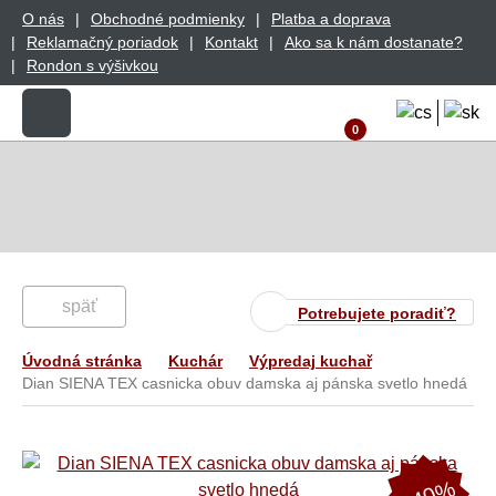
O nás
Obchodné podmienky
Platba a doprava
Reklamačný poriadok
Kontakt
Ako sa k nám dostanate?
Rondon s výšivkou
0
späť
Potrebujete poradiť?
Úvodná stránka
Kuchár
Výpredaj kuchař
Dian SIENA TEX casnicka obuv damska aj pánska svetlo hnedá